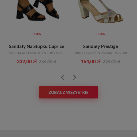
-10%
-50%
Sandały Na Słupku Caprice
Sandały Prestige
9-28314-42 BLACK PATENT SKÓRA NATURALNA
2082 OBL/N S95 SKÓRZANE 22-2303
332,00 zł
164,00 zł
369,00 zł
329,00 zł
ZOBACZ WSZYSTKIE