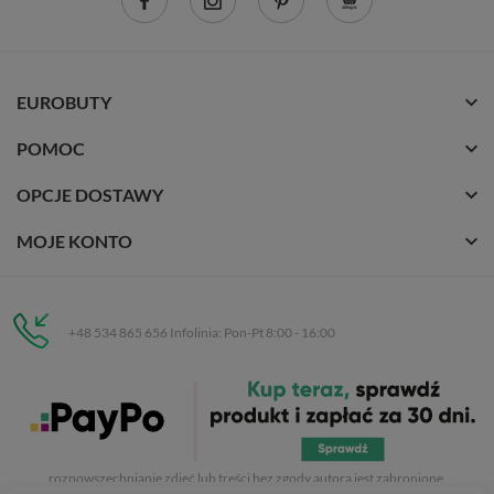
EUROBUTY
POMOC
OPCJE DOSTAWY
MOJE KONTO
+48 534 865 656 Infolinia: Pon-Pt 8:00 - 16:00
Eurobuty
C.H. Respan, Rejtana 53a/250
35-326 Rzeszów
Wszelkie prawa zastrzeżone dla
Eurobuty
. Kopiowanie, przetwarzanie,
rozpowszechnianie zdjęć lub treści bez zgody autora jest zabronione.