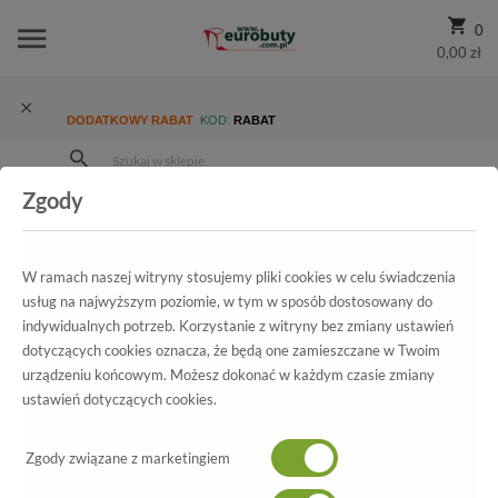
0
0,00 zł
DODATKOWY RABAT
KOD:
RABAT
Zgody
Strona Główna
Wszystkie produkty
Męskie
Kolekcja męska
Półbuty codzienne
Półbuty Riko 831 Juma Brąz
W ramach naszej witryny stosujemy pliki cookies w celu świadczenia
usług na najwyższym poziomie, w tym w sposób dostosowany do
indywidualnych potrzeb. Korzystanie z witryny bez zmiany ustawień
dotyczących cookies oznacza, że będą one zamieszczane w Twoim
Wszystkie produkty
urządzeniu końcowym. Możesz dokonać w każdym czasie zmiany
ustawień dotyczących cookies.
Półbuty Riko
831 Juma Brąz
Zgody związane z marketingiem