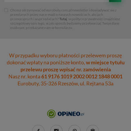
Chcesz otrzymywać od eurobuty.com.pl newsletter i dowiadywać sie z
przesłanych przez nas e-maili o naszych nowościach, akcjach
promocyjnych i wyprzedażach?
Tutaj
, w polityce prywatności znajdziesz
szczegółowy opis tego, w jaki sposób będziemy przetwarzać Twoje dane
osobowe, przekazane nam w formularzu.
W przypadku wyboru płatności przelewem proszę
dokonać wpłaty na poniższe konto,
w miejsce tytułu
przelewu proszę wpisać nr. zamówienia
Nasz nr. konta
61 9176 1019 2002 0012 1848 0001
Eurobuty, 35-326 Rzeszów, ul. Rejtana 53a