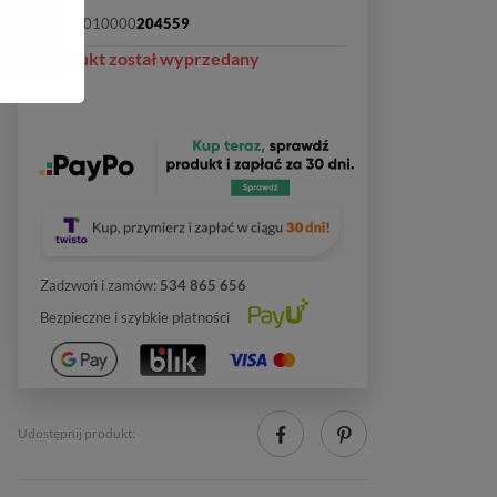
SKU:
2010000
204559
Produkt został wyprzedany
Zadzwoń i zamów:
534 865 656
Bezpieczne i szybkie płatności
Udostępnij produkt: