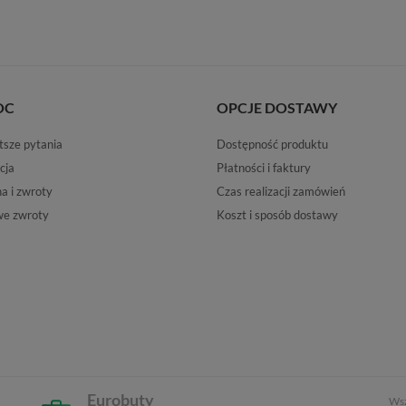
OC
OPCJE DOSTAWY
tsze pytania
Dostępność produktu
cja
Płatności i faktury
 i zwroty
Czas realizacji zamówień
e zwroty
Koszt i sposób dostawy
Eurobuty
Wsz