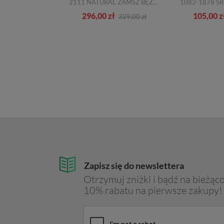
GWSA5.000.C0001T MENNET NYLON BEIGE GOLD
2111 NATURAL ZAMSZ BĘZOWE SKÓRZANE
zł
296,00 zł
105,00 z
489,00 zł
329,00 zł
Zapisz się do newslettera
Otrzymuj zniżki i bądź na bieżąco
10% rabatu na pierwsze zakupy!