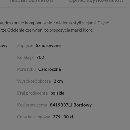
 doskonale komponują się z wieloma stylizacjami. Część
orze
Odcienie czerwieni
to propozycja marki
Nord
.
dowy
Zapięcie
Sznurowane
Kolekcja
702
Pora roku
Całoroczne
Wysokość obcasa
2 cm
Kraj producenta
polskie
Kod producenta
8419B371I Bordowy
Cena katalogowa
379
00 zł