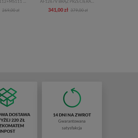
210 MS69+MS112+MS111 SKÓRA NATURALNA_TN
AF1267V BRĄZ PRZECIERANY SKÓRA NATURALNA
A-4503 LAC
341,00 zł
398,00 zł
269,00 zł
379,00 zł
WA DOSTAWA
14 DNI NA ZWROT
ŻEJ 220 ZŁ
Gwarantowana
ZKOMATEM
satysfakcja
INPOST