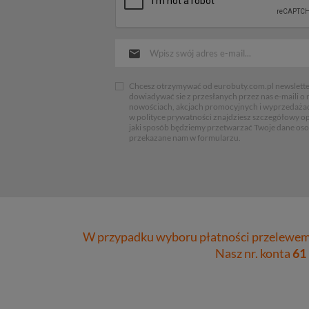
Chcesz otrzymywać od eurobuty.com.pl newsletter
dowiadywać sie z przesłanych przez nas e-maili o
nowościach, akcjach promocyjnych i wyprzedaża
w polityce prywatności znajdziesz szczegółowy op
jaki sposób będziemy przetwarzać Twoje dane os
przekazane nam w formularzu.
W przypadku wyboru płatności przelewem 
Nasz nr. konta
61