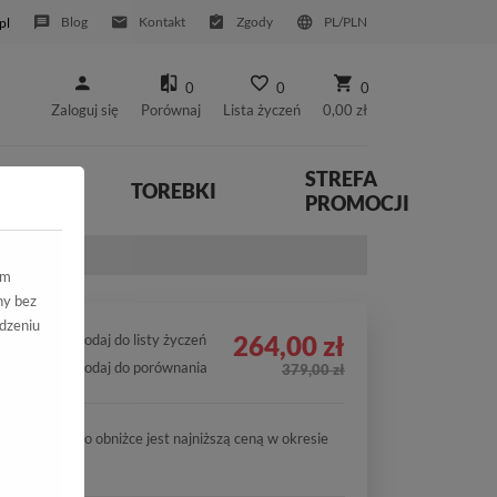
Blog
Kontakt
Zgody
PL/PLN
pl
0
0
0
Zaloguj się
Porównaj
Lista życzeń
0,00 zł
STREFA
YWNE
TOREBKI
PROMOCJI
ym
ny bez
dzeniu
264,00 zł
Dodaj do listy życzeń
Dodaj do porównania
379,00 zł
Cena po obniżce jest najniższą ceną w okresie
30 dni.