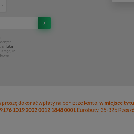
 i
 naszych
ch?
Tutaj
,
is tego, w
obowe,
proszę dokonać wpłaty na poniższe konto,
w miejsce tytu
 9176 1019 2002 0012 1848 0001
Eurobuty, 35-326 Rzeszów