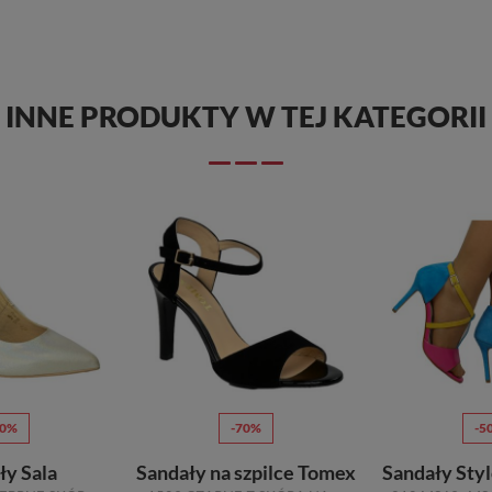
INNE PRODUKTY W TEJ KATEGORII
70%
-70%
-5
ły Sala
Sandały na szpilce Tomex
Sandały Sty