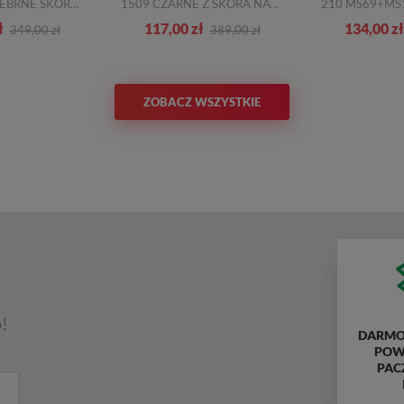
1082-1878 SREBRNE SKÓRA NATURALNA_TN
1509 CZARNE Z SKÓRA NATURALNA
ł
117,00 zł
134,00 zł
349,00 zł
389,00 zł
ZOBACZ WSZYSTKIE
!
DARMO
POWY
PAC