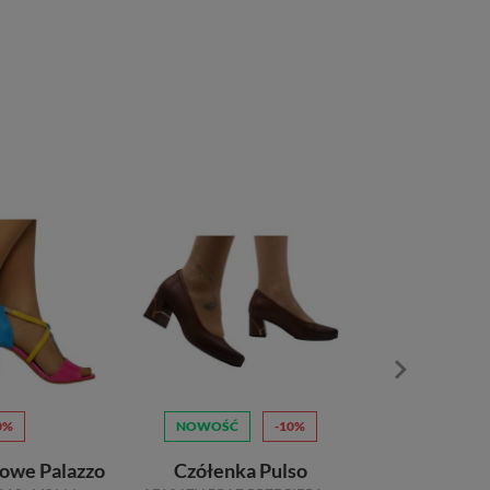
0%
NOWOŚĆ
-10%
NOWOŚĆ
lowe Palazzo
Czółenka Pulso
Sandały 