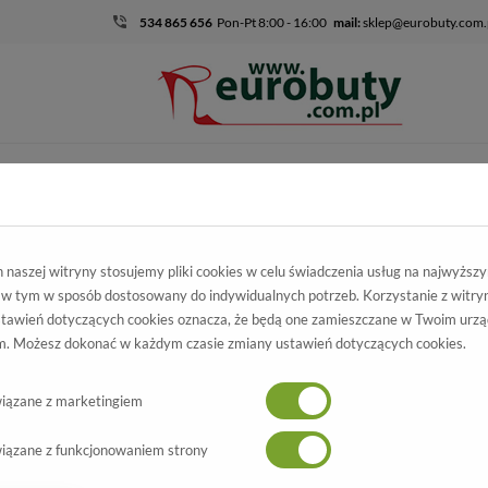
534 865 656
Pon-Pt 8:00 - 16:00
mail:
sklep@eurobuty.com.
DZIECIĘCO-
SALE
EKSKLUZ
MŁODZIEŻOWE
kluzywne
Kolekcja
Męskie
Półbuty Nord 8419B371I Bordowy
naszej witryny stosujemy pliki cookies w celu świadczenia usług na najwyższ
 w tym w sposób dostosowany do indywidualnych potrzeb. Korzystanie z witry
łbuty Nord
tawień dotyczących cookies oznacza, że będą one zamieszczane w Twoim urzą
. Możesz dokonać w każdym czasie zmiany ustawień dotyczących cookies.
19B371I Bordowy
Wszystkie produkty
-30%
iązane z marketingiem
iązane z funkcjonowaniem strony