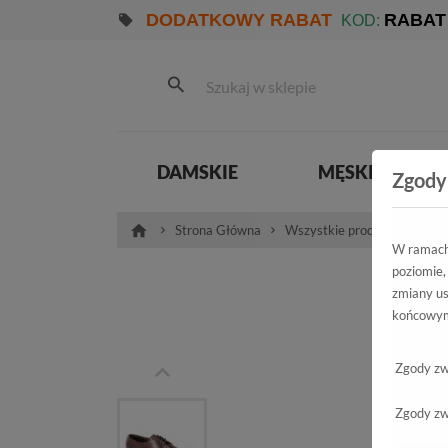
DODATKOWY RABAT
RABAT
KOD:
DAMSKIE
MĘSKIE
Zgody
Strona Główna
Wszystkie produkty
Eks
W ramach 
poziomie,
Pó
zmiany us
końcowym
84
Zgody zw
Zgody zw