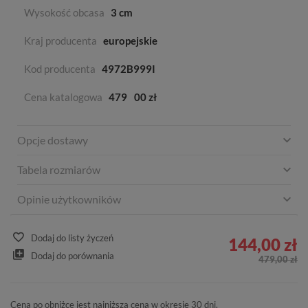
Wysokość obcasa
3 cm
Kraj producenta
europejskie
Kod producenta
4972B999I
Cena katalogowa
479
00 zł
Opcje dostawy
Tabela rozmiarów
Opinie użytkowników
Dodaj do listy życzeń
144,00 zł
Dodaj do porównania
479,00 zł
Cena po obniżce jest najniższą ceną w okresie 30 dni.