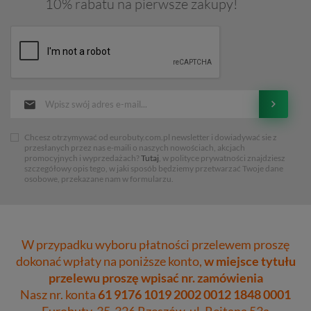
10% rabatu na pierwsze zakupy!
Chcesz otrzymywać od eurobuty.com.pl newsletter i dowiadywać sie z
przesłanych przez nas e-maili o naszych nowościach, akcjach
promocyjnych i wyprzedażach?
Tutaj
, w polityce prywatności znajdziesz
szczegółowy opis tego, w jaki sposób będziemy przetwarzać Twoje dane
osobowe, przekazane nam w formularzu.
W przypadku wyboru płatności przelewem proszę
dokonać wpłaty na poniższe konto,
w miejsce tytułu
przelewu proszę wpisać nr. zamówienia
Nasz nr. konta
61 9176 1019 2002 0012 1848 0001