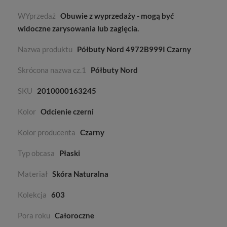
WYprzedaż
Obuwie z wyprzedaży - mogą być
widoczne zarysowania lub zagięcia.
Nazwa produktu
Półbuty Nord 4972B999I Czarny
Skrócona nazwa cz.1
Półbuty Nord
SKU
2010000163245
Kolor
Odcienie czerni
Kolor producenta
Czarny
Typ obcasa
Płaski
Materiał
Skóra Naturalna
Kolekcja
603
Pora roku
Całoroczne