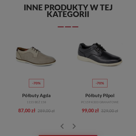
INNE PRODUKTY W TEJ
KATEGORII
-70%
-70%
Półbuty Agda
Półbuty Pilpol
1155 BEŻ 158
PC159 K303 GRANATOWE
87,00 zł
99,00 zł
289,00 zł
329,00 zł