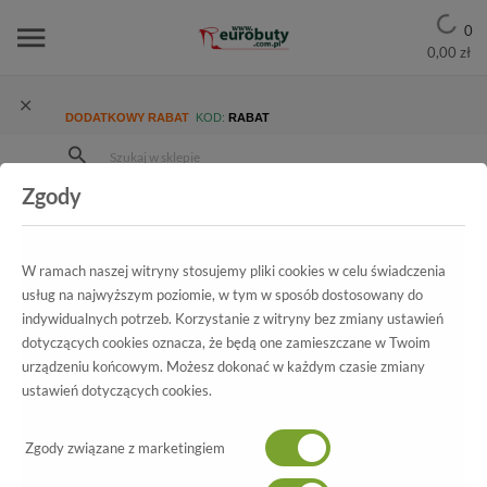
0
0,00 zł
DODATKOWY RABAT
KOD:
RABAT
Zgody
Strona Główna
Wszystkie produkty
Promocja
Męskie
Półbuty
Półbuty Nord 4972B999I Czarny
W ramach naszej witryny stosujemy pliki cookies w celu świadczenia
usług na najwyższym poziomie, w tym w sposób dostosowany do
indywidualnych potrzeb. Korzystanie z witryny bez zmiany ustawień
Wszystkie produkty
dotyczących cookies oznacza, że będą one zamieszczane w Twoim
urządzeniu końcowym. Możesz dokonać w każdym czasie zmiany
Półbuty Nord
ustawień dotyczących cookies.
4972B999I Czarny
Zgody związane z marketingiem
-70%