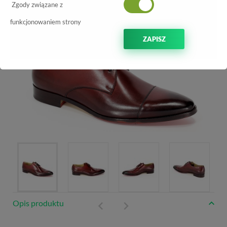
-70%
Zgody związane z
funkcjonowaniem strony
ZAPISZ
Opis produktu