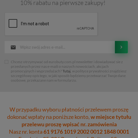
10% rabatu na pierwsze zakupy!
Chcesz otrzymywać od eurobuty.com.pl newsletter i dowiadywać sie z
przesłanych przez nas e-maili o naszych nowościach, akcjach
promocyjnych i wyprzedażach?
Tutaj
, w polityce prywatności znajdziesz
szczegółowy opis tego, w jaki sposób będziemy przetwarzać Twoje dane
osobowe, przekazane nam w formularzu.
W przypadku wyboru płatności przelewem proszę
dokonać wpłaty na poniższe konto,
w miejsce tytułu
przelewu proszę wpisać nr. zamówienia
Nasz nr. konta
61 9176 1019 2002 0012 1848 0001