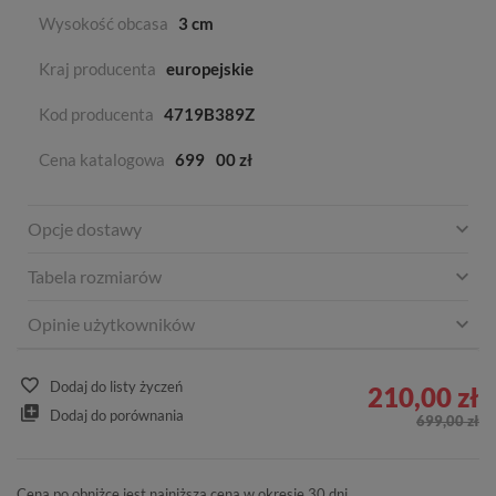
Wysokość obcasa
3 cm
Kraj producenta
europejskie
Kod producenta
4719B389Z
Cena katalogowa
699
00 zł
Opcje dostawy
Tabela rozmiarów
Opinie użytkowników
Dodaj do listy życzeń
210,00 zł
Dodaj do porównania
699,00 zł
Cena po obniżce jest najniższą ceną w okresie 30 dni.