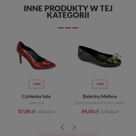
INNE PRODUKTY W TEJ
KATEGORII
-70%
-70%
Czółenka Sala
Baleriny Melissa
3089 1039
32848 50919 BLACK/GOLD CZARNY
87,00 zł
84,00 zł
289,00 zł
279,00 zł