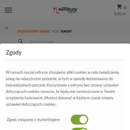
0
0,00 zł
DODATKOWY RABAT
KOD:
RABAT
Zgody
Strona Główna
Wszystkie produkty
Męskie
Kolekcja męska
Półbuty wizytowe
Półbuty Nord 4719B389Z Czerwony
W ramach naszej witryny stosujemy pliki cookies w celu świadczenia
usług na najwyższym poziomie, w tym w sposób dostosowany do
indywidualnych potrzeb. Korzystanie z witryny bez zmiany ustawień
dotyczących cookies oznacza, że będą one zamieszczane w Twoim
Wszystkie produkty
urządzeniu końcowym. Możesz dokonać w każdym czasie zmiany
ustawień dotyczących cookies.
Półbuty Nord
4719B389Z Czerwony
Zgody związane z marketingiem