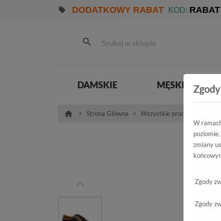
DODATKOWY RABAT
RABAT
KOD:
DAMSKIE
MĘSKIE
Zgody
Strona Główna
Wszystkie produkty
Męs
W ramach 
poziomie,
Pół
zmiany us
końcowym
15
Zgody zw
Zgody zw