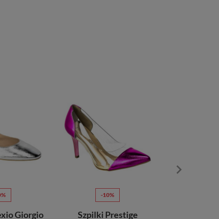
0%
-10%
-5
xio Giorgio
Szpilki Prestige
Czólenka Let