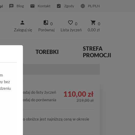
Blog
Kontakt
Zgody
PL/PLN
pl
0
0
0
Zaloguj się
Porównaj
Lista życzeń
0,00 zł
STREFA
YWNE
TOREBKI
PROMOCJI
arny Nubuk
ym
ny bez
dzeniu
110,00 zł
Dodaj do listy życzeń
Dodaj do porównania
219,00 zł
Cena po obniżce jest najniższą ceną w okresie
30 dni.