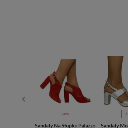
30%
-50%
-
a Słupku Emis
Sandały Na Słupku Palazzo
Sandały Mo