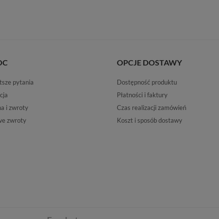
OC
OPCJE DOSTAWY
tsze pytania
Dostępność produktu
cja
Płatności i faktury
 i zwroty
Czas realizacji zamówień
e zwroty
Koszt i sposób dostawy