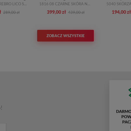
2081 OBL/N SREBRO LICO SKÓRA NATURALNA_TN
1816 08 CZARNE SKÓRA NATURALNA TN
5040 SKÓRZ
ł
399,00 zł
194,00 zł
289,00 zł
439,00 zł
ZOBACZ WSZYSTKIE
!
DARMO
POWY
PAC