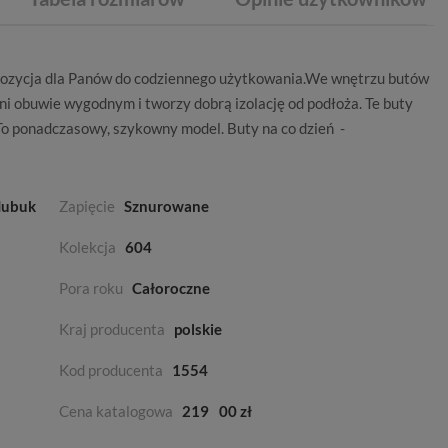
opozycja dla Panów do codziennego użytkowania.We wnętrzu butów
ni obuwie wygodnym i tworzy dobrą izolację od podłoża. Te buty
To ponadczasowy, szykowny model. Buty na co dzień -
Nubuk
Zapięcie
Sznurowane
Kolekcja
604
Pora roku
Całoroczne
Kraj producenta
polskie
Kod producenta
1554
Cena katalogowa
219
00 zł