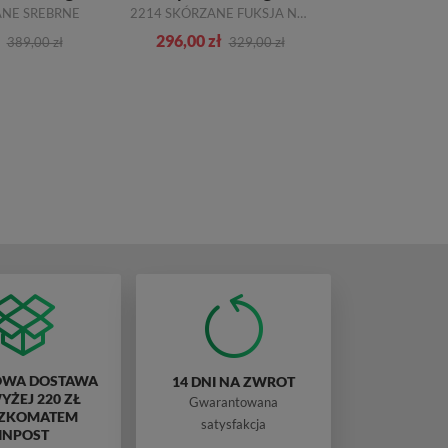
ANE SREBRNE
2214 SKÓRZANE FUKSJA NEON
296,00 zł
174,00 zł
389,00 zł
329,00 zł
WA DOSTAWA
14 DNI NA ZWROT
ŻEJ 220 ZŁ
Gwarantowana
ZKOMATEM
satysfakcja
INPOST