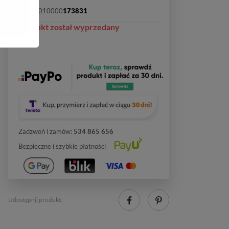
SKU:
2010000
173831
Produkt został wyprzedany
Zadzwoń i zamów:
534 865 656
Bezpieczne i szybkie płatności
Udostępnij produkt: