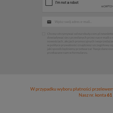
Chcesz otrzymywać od eurobuty.com.pl newsletter
dowiadywać sie z przesłanych przez nas e-maili o
nowościach, akcjach promocyjnych i wyprzedaża
w polityce prywatności znajdziesz szczegółowy op
jaki sposób będziemy przetwarzać Twoje dane os
przekazane nam w formularzu.
W przypadku wyboru płatności przelewem 
Nasz nr. konta
61