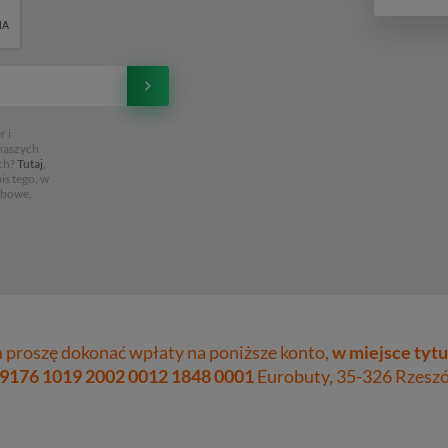
 i
 naszych
ch?
Tutaj
,
is tego, w
obowe,
proszę dokonać wpłaty na poniższe konto,
w miejsce tytu
 9176 1019 2002 0012 1848 0001
Eurobuty, 35-326 Rzeszów