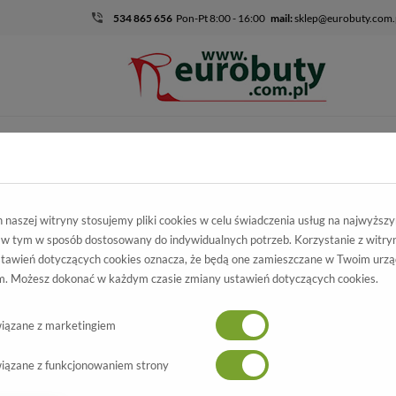
534 865 656
Pon-Pt 8:00 - 16:00
mail:
sklep@eurobuty.com.
DZIECIĘCO-
SALE
EKSKLUZ
MŁODZIEŻOWE
kie
Kolekcja męska
Półbuty codzienne
Półbuty Nikopol 1554 Cz
naszej witryny stosujemy pliki cookies w celu świadczenia usług na najwyższ
 w tym w sposób dostosowany do indywidualnych potrzeb. Korzystanie z witry
buty Nikopol
tawień dotyczących cookies oznacza, że będą one zamieszczane w Twoim urzą
. Możesz dokonać w każdym czasie zmiany ustawień dotyczących cookies.
54 Czarny Nubuk
Wszystkie produkty
-50%
iązane z marketingiem
iązane z funkcjonowaniem strony