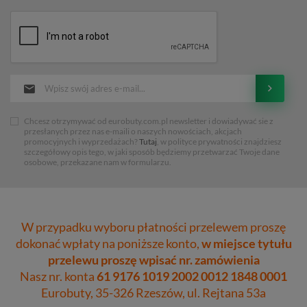
Chcesz otrzymywać od eurobuty.com.pl newsletter i dowiadywać sie z
przesłanych przez nas e-maili o naszych nowościach, akcjach
promocyjnych i wyprzedażach?
Tutaj
, w polityce prywatności znajdziesz
szczegółowy opis tego, w jaki sposób będziemy przetwarzać Twoje dane
osobowe, przekazane nam w formularzu.
W przypadku wyboru płatności przelewem proszę
dokonać wpłaty na poniższe konto,
w miejsce tytułu
przelewu proszę wpisać nr. zamówienia
Nasz nr. konta
61 9176 1019 2002 0012 1848 0001
Eurobuty, 35-326 Rzeszów, ul. Rejtana 53a