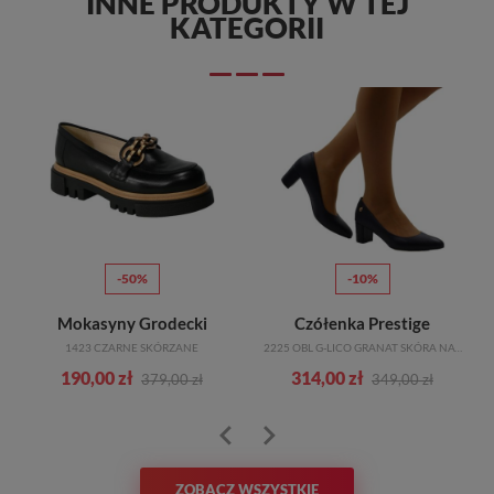
INNE PRODUKTY W TEJ
KATEGORII
-50%
-10%
Mokasyny Grodecki
Czółenka Prestige
1423 CZARNE SKÓRZANE
2225 OBL G-LICO GRANAT SKÓRA NATURALNA
190,00 zł
314,00 zł
379,00 zł
349,00 zł
ZOBACZ WSZYSTKIE