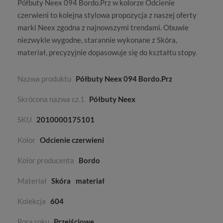
Półbuty Neex 094 Bordo.Prz w kolorze
Odcienie
czerwieni
to kolejna stylowa propozycja z naszej oferty
marki
Neex
zgodna z najnowszymi trendami. Obuwie
niezwykle wygodne, starannie wykonane z
Skóra,
materiał
, precyzyjnie dopasowuje się do kształtu stopy.
Nazwa produktu
Półbuty Neex 094 Bordo.Prz
Skrócona nazwa cz.1
Półbuty Neex
SKU
2010000175101
Kolor
Odcienie czerwieni
Kolor producenta
Bordo
Materiał
Skóra
materiał
Kolekcja
604
Pora roku
Przejściowe