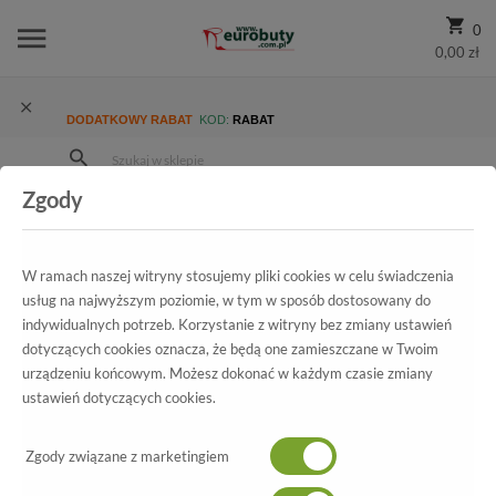
0
0,00 zł
DODATKOWY RABAT
KOD:
RABAT
Zgody
Strona Główna
Wszystkie produkty
Męskie
Kolekcja męska
Półbuty codzienne
Półbuty Neex 094 Bordo.Prz
W ramach naszej witryny stosujemy pliki cookies w celu świadczenia
usług na najwyższym poziomie, w tym w sposób dostosowany do
indywidualnych potrzeb. Korzystanie z witryny bez zmiany ustawień
dotyczących cookies oznacza, że będą one zamieszczane w Twoim
Wszystkie produkty
urządzeniu końcowym. Możesz dokonać w każdym czasie zmiany
ustawień dotyczących cookies.
Półbuty Neex
094 Bordo.Prz
Zgody związane z marketingiem