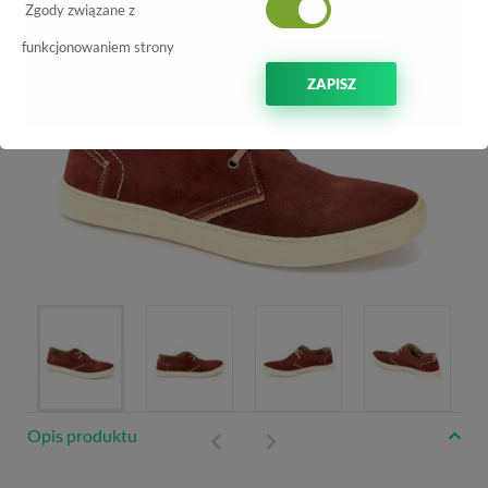
-50%
Zgody związane z
funkcjonowaniem strony
ZAPISZ
Opis produktu