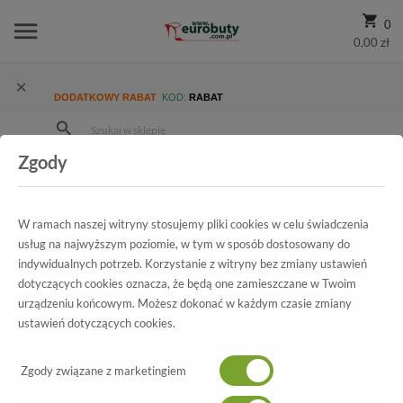
0
0,00 zł
DODATKOWY RABAT
KOD:
RABAT
Zgody
Strona Główna
Wszystkie produkty
Promocja
Damskie
Półbuty
Półbuty Marco Tozzi 2-23604-28 948 Silver comb
W ramach naszej witryny stosujemy pliki cookies w celu świadczenia
usług na najwyższym poziomie, w tym w sposób dostosowany do
indywidualnych potrzeb. Korzystanie z witryny bez zmiany ustawień
dotyczących cookies oznacza, że będą one zamieszczane w Twoim
Wszystkie produkty
urządzeniu końcowym. Możesz dokonać w każdym czasie zmiany
ustawień dotyczących cookies.
Półbuty Marco Tozzi
2-23604-28 948 Silver comb
Zgody związane z marketingiem