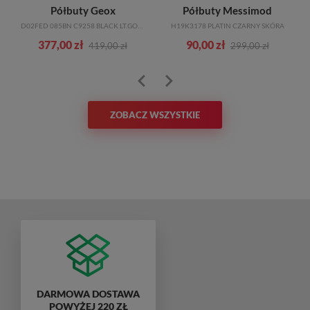
Półbuty Geox
Półbuty Messimod
D02FED 085BN C9258 BLACK LT.GOLD
H19K3178 PLATIN CZARNY SKÓRA
377,00 zł
90,00 zł
419,00 zł
299,00 zł
ZOBACZ WSZYSTKIE
DARMOWA DOSTAWA
POWYŻEJ 220 ZŁ