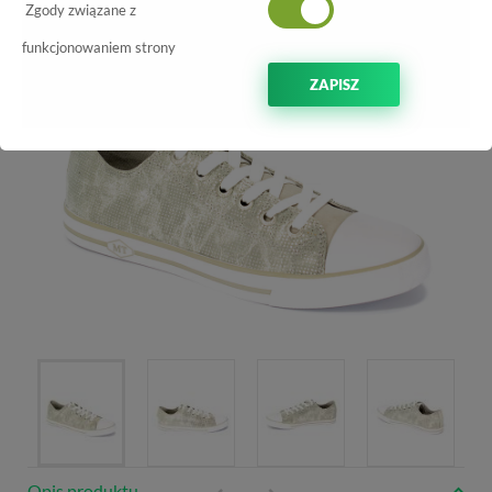
-50%
Zgody związane z
funkcjonowaniem strony
ZAPISZ
Opis produktu