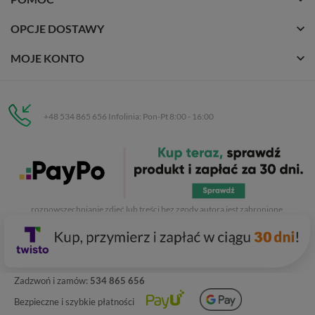
OPCJE DOSTAWY
MOJE KONTO
+48 534 865 656 Infolinia: Pon-Pt 8:00 - 16:00
Eurobuty
C.H. Respan, Rejtana 53a/250
35-326 Rzeszów
Wszelkie prawa zastrzeżone dla
Eurobuty
. Kopiowanie, przetwarzanie,
rozpowszechnianie zdjęć lub treści bez zgody autora jest zabronione.
Zadzwoń i zamów:
534 865 656
Bezpieczne i szybkie płatności