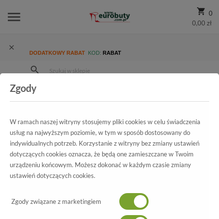
0
0,00 zł
DODATKOWY RABAT
KOD:
RABAT
Zgody
Strona Główna
Wszystkie produkty
Promocja
Męskie
Półbuty
Półbuty Madej 417/118 Granat
W ramach naszej witryny stosujemy pliki cookies w celu świadczenia
usług na najwyższym poziomie, w tym w sposób dostosowany do
indywidualnych potrzeb. Korzystanie z witryny bez zmiany ustawień
Wszystkie produkty
dotyczących cookies oznacza, że będą one zamieszczane w Twoim
urządzeniu końcowym. Możesz dokonać w każdym czasie zmiany
Półbuty Madej
ustawień dotyczących cookies.
417/118 Granat
Zgody związane z marketingiem
-60%