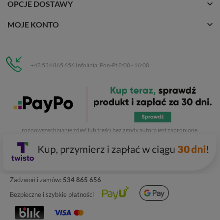
OPCJE DOSTAWY
MOJE KONTO
+48 534 865 656 Infolinia: Pon-Pt 8:00 - 16:00
Eurobuty
C.H. Respan, Rejtana 53a/250
35-326 Rzeszów
Wszelkie prawa zastrzeżone dla
Eurobuty
. Kopiowanie, przetwarzanie,
rozpowszechnianie zdjęć lub treści bez zgody autora jest zabronione.
Zadzwoń i zamów:
534 865 656
Bezpieczne i szybkie płatności