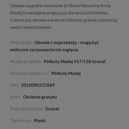
Obuwie wygodne wykonane ze
Skóra Naturalna
firmy
Madej
to następna propozycja dla naszych klientów,
Całoroczne
obuwie w kolorze
Odcienie granatu
zaskoczą
swoim wykończeniem.
WYprzedaż
Obuwie z wyprzedaży - mogą być
widoczne zarysowania lub zagięcia.
Nazwa produktu
Półbuty Madej 417/118 Granat
Skrócona nazwa cz.1
Półbuty Madej
SKU
2010000215869
Kolor
Odcienie granatu
Kolor producenta
Granat
Typ obcasa
Płaski