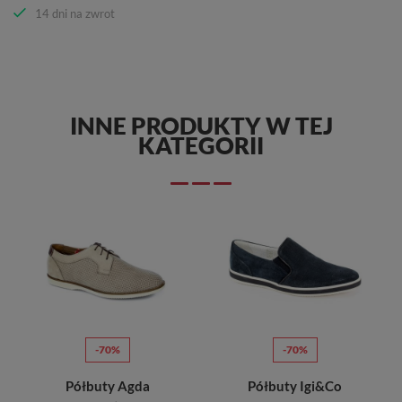
14 dni na zwrot
INNE PRODUKTY W TEJ
KATEGORII
-70%
-70%
Półbuty Agda
Półbuty Igi&Co