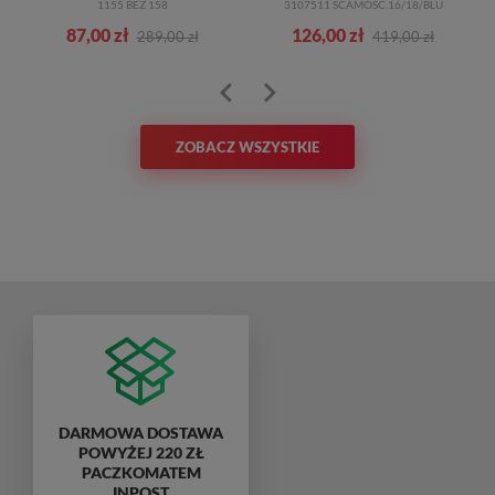
1155 BEŻ 158
3107511 SCAMOSC.16/18/BLU
87,00 zł
126,00 zł
289,00 zł
419,00 zł
ZOBACZ WSZYSTKIE
DARMOWA DOSTAWA
POWYŻEJ 220 ZŁ
PACZKOMATEM
INPOST