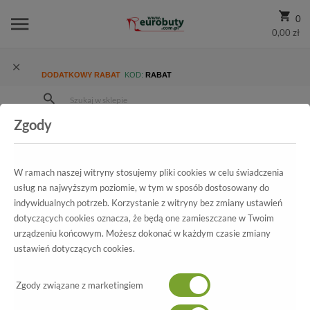
0
0,00 zł
DODATKOWY RABAT
KOD:
RABAT
Zgody
Strona Główna
Wszystkie produkty
Promocja
Damskie
Półbuty
Półbuty Letnie Rieker 40983-40 Grau Grey
W ramach naszej witryny stosujemy pliki cookies w celu świadczenia
usług na najwyższym poziomie, w tym w sposób dostosowany do
indywidualnych potrzeb. Korzystanie z witryny bez zmiany ustawień
dotyczących cookies oznacza, że będą one zamieszczane w Twoim
Wszystkie produkty
urządzeniu końcowym. Możesz dokonać w każdym czasie zmiany
ustawień dotyczących cookies.
Półbuty Letnie Rieker
40983-40 Grau Grey
Zgody związane z marketingiem