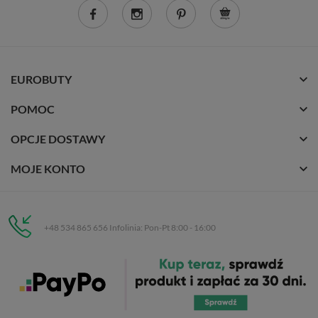
EUROBUTY
POMOC
OPCJE DOSTAWY
MOJE KONTO
+48 534 865 656 Infolinia: Pon-Pt 8:00 - 16:00
Eurobuty
C.H. Respan, Rejtana 53a/250
35-326 Rzeszów
Wszelkie prawa zastrzeżone dla
Eurobuty
. Kopiowanie, przetwarzanie,