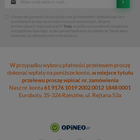
Chcesz otrzymywać od eurobuty.com.pl newsletter i dowiadywać sie z
przesłanych przez nas e-maili o naszych nowościach, akcjach
promocyjnych i wyprzedażach?
Tutaj
, w polityce prywatności znajdziesz
szczegółowy opis tego, w jaki sposób będziemy przetwarzać Twoje dane
osobowe, przekazane nam w formularzu.
W przypadku wyboru płatności przelewem proszę
dokonać wpłaty na poniższe konto,
w miejsce tytułu
przelewu proszę wpisać nr. zamówienia
Nasz nr. konta
61 9176 1019 2002 0012 1848 0001
Eurobuty, 35-326 Rzeszów, ul. Rejtana 53a