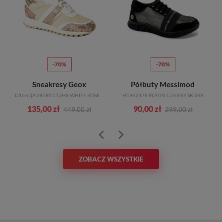
-70%
-70%
Sneakresy Geox
Półbuty Messimod
D16AQA 085RY C1ZH8 WHITE ROSE GOLD
H19K3178 PLATIN CZARNY SKÓRA
135,00 zł
90,00 zł
449,00 zł
299,00 zł
ZOBACZ WSZYSTKIE