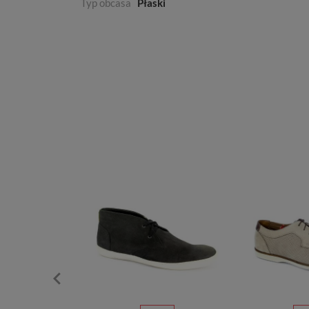
Typ obcasa
Płaski