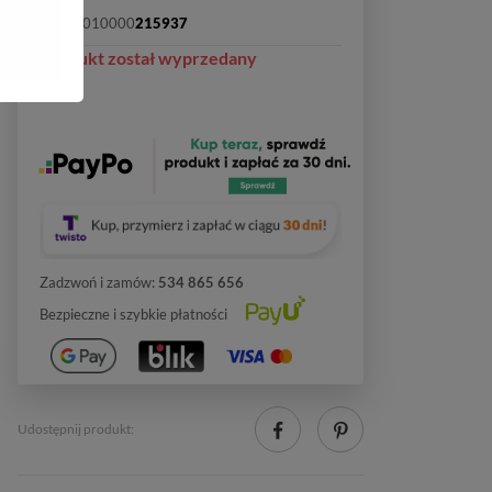
SKU:
2010000
215937
Produkt został wyprzedany
Zadzwoń i zamów:
534 865 656
Bezpieczne i szybkie płatności
Udostępnij produkt: