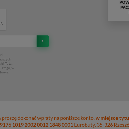
POWY
PAC
 i
 naszych
ch?
Tutaj
,
is tego, w
obowe,
proszę dokonać wpłaty na poniższe konto,
w miejsce tytu
 9176 1019 2002 0012 1848 0001
Eurobuty, 35-326 Rzeszów