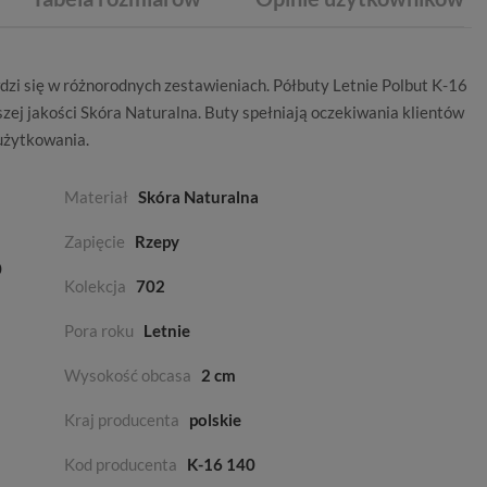
dzi się w różnorodnych zestawieniach. Półbuty Letnie Polbut K-16
zej jakości
Skóra Naturalna
. Buty spełniają oczekiwania klientów
użytkowania.
Materiał
Skóra Naturalna
Zapięcie
Rzepy
0
Kolekcja
702
Pora roku
Letnie
Wysokość obcasa
2 cm
Kraj producenta
polskie
Kod producenta
K-16 140