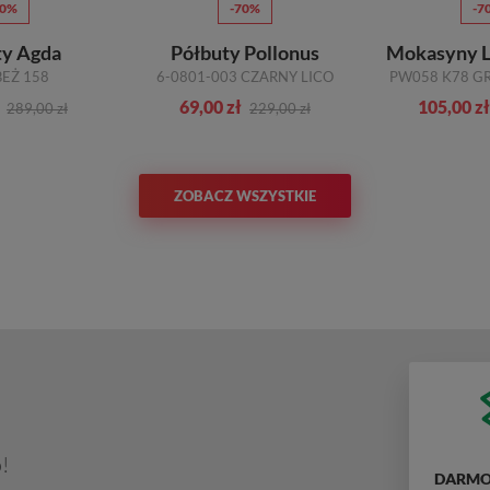
70%
-70%
-7
ty Agda
Półbuty Pollonus
Mokasyny Le
BEŻ 158
6-0801-003 CZARNY LICO
69,00 zł
105,00 zł
289,00 zł
229,00 zł
ZOBACZ WSZYSTKIE
!
DARMO