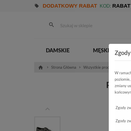
DODATKOWY RABAT
RABAT
KOD:
DAMSKIE
MĘSKIE
Zgody
Strona Główna
Wszystkie produkty
Pro
W ramach 
poziomie,
Półbut
zmiany us
końcowym
Zgody zw
Zgody zw