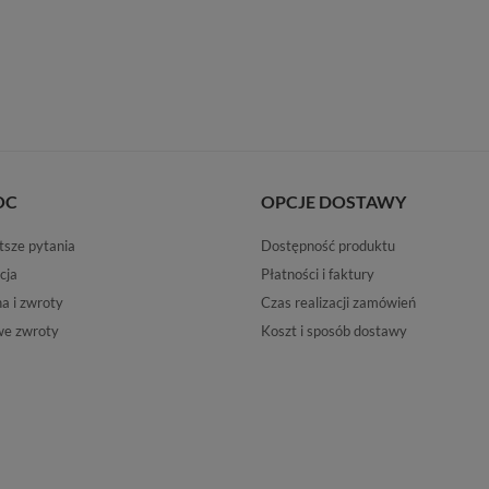
OC
OPCJE DOSTAWY
tsze pytania
Dostępność produktu
cja
Płatności i faktury
 i zwroty
Czas realizacji zamówień
e zwroty
Koszt i sposób dostawy