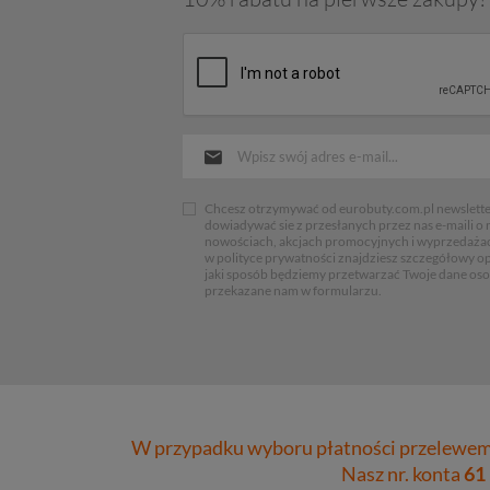
Chcesz otrzymywać od eurobuty.com.pl newsletter
dowiadywać sie z przesłanych przez nas e-maili o
nowościach, akcjach promocyjnych i wyprzedaża
w polityce prywatności znajdziesz szczegółowy op
jaki sposób będziemy przetwarzać Twoje dane os
przekazane nam w formularzu.
W przypadku wyboru płatności przelewem 
Nasz nr. konta
61