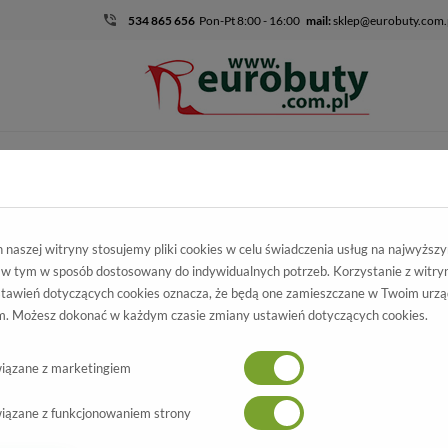
534 865 656
Pon-Pt 8:00 - 16:00
mail:
sklep@eurobuty.com.
DZIECIĘCO-
SALE
EKSKLUZ
MŁODZIEŻOWE
mocja
Męskie
Półbuty
Półbuty Letnie Polbut K-16 140
naszej witryny stosujemy pliki cookies w celu świadczenia usług na najwyższ
 w tym w sposób dostosowany do indywidualnych potrzeb. Korzystanie z witry
y Letnie Polbut
tawień dotyczących cookies oznacza, że będą one zamieszczane w Twoim urzą
. Możesz dokonać w każdym czasie zmiany ustawień dotyczących cookies.
K-16 140
Wszystkie produkty
-60%
iązane z marketingiem
iązane z funkcjonowaniem strony