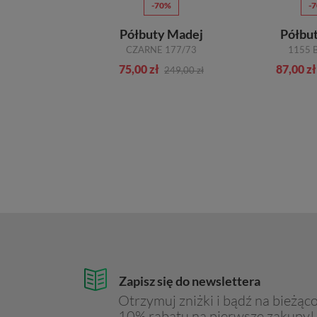
70%
-70%
-
y Igi&Co
Półbuty Madej
Półbu
3107511 SCAMOSC.16/18/BLU
CZARNE 177/73
1155 
zł
75,00 zł
87,00 zł
419,00 zł
249,00 zł
Zapisz się do newslettera
Otrzymuj zniżki i bądź na bieżąco
10% rabatu na pierwsze zakupy!