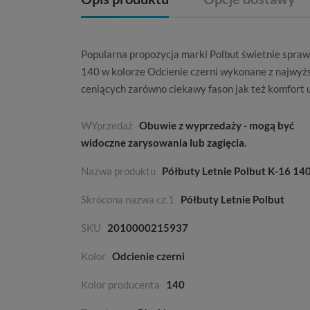
Popularna propozycja marki
Polbut
świetnie spraw
140 w kolorze
Odcienie czerni
wykonane z najwyżs
ceniących zarówno ciekawy fason jak też komfort 
WYprzedaż
Obuwie z wyprzedaży - mogą być
widoczne zarysowania lub zagięcia.
Nazwa produktu
Półbuty Letnie Polbut K-16 14
Skrócona nazwa cz.1
Półbuty Letnie Polbut
SKU
2010000215937
Kolor
Odcienie czerni
Kolor producenta
140