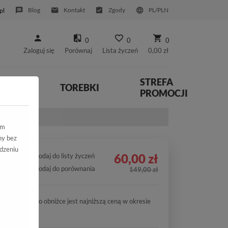
Blog
Kontakt
Zgody
PL/PLN
pl
0
0
0
Zaloguj się
Porównaj
Lista życzeń
0,00 zł
STREFA
YWNE
TOREBKI
PROMOCJI
ym
ny bez
dzeniu
60,00 zł
Dodaj do listy życzeń
Dodaj do porównania
149,00 zł
Cena po obniżce jest najniższą ceną w okresie
30 dni.