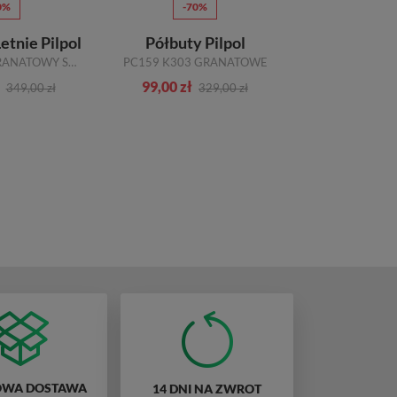
0%
-70%
-7
tnie Pilpol
Półbuty Pilpol
Półbuty
PW058 K78 GRANATOWY SKÓRA
PC159 K303 GRANATOWE
99,00 zł
126,00 zł
349,00 zł
329,00 zł
WA DOSTAWA
14 DNI NA ZWROT