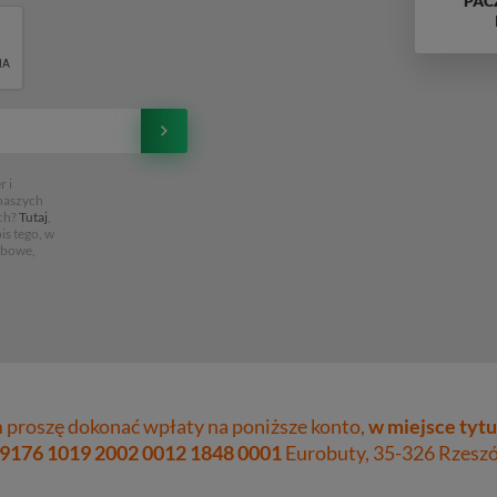
PAC
 i
 naszych
ch?
Tutaj
,
is tego, w
obowe,
proszę dokonać wpłaty na poniższe konto,
w miejsce tytu
 9176 1019 2002 0012 1848 0001
Eurobuty, 35-326 Rzeszów