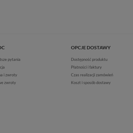
OC
OPCJE DOSTAWY
tsze pytania
Dostępność produktu
cja
Płatności i faktury
 i zwroty
Czas realizacji zamówień
e zwroty
Koszt i sposób dostawy