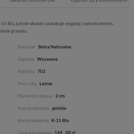
-15 Blu,
Letnie
obuwie zaskakuje wygodą i wykończeniem.
ienie granatu
.
Materiał
Skóra Naturalna
Zapięcie
Wsuwane
Kolekcja
702
Pora roku
Letnie
Wysokość obcasa
2 cm
Kraj producenta
polskie
Kod producenta
K-15 Blu
Cena katalogowa
149
00 zł