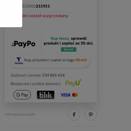
SKU:
2010000
215951
Produkt został wyprzedany
Zadzwoń i zamów:
534 865 656
Bezpieczne i szybkie płatności
Udostępnij produkt: