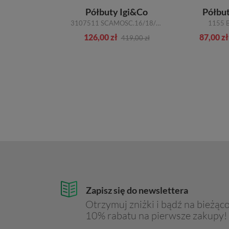
etnie Pilpol
Półbuty Igi&Co
Półbu
PW058 K78 GRANATOWY SKÓRA
3107511 SCAMOSC.16/18/BLU
1155 
zł
126,00 zł
87,00 zł
349,00 zł
419,00 zł
Zapisz się do newslettera
Otrzymuj zniżki i bądź na bieżąco
10% rabatu na pierwsze zakupy!