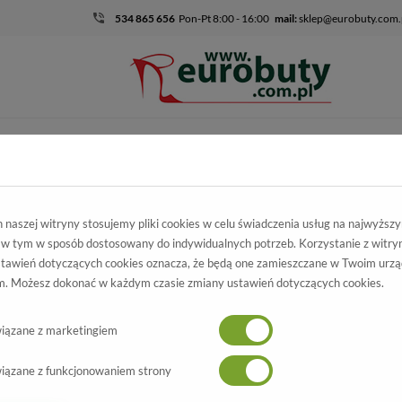
534 865 656
Pon-Pt 8:00 - 16:00
mail:
sklep@eurobuty.com.
DZIECIĘCO-
SALE
EKSKLUZ
MŁODZIEŻOWE
kie
Kolekcja męska
Półbuty Letnie
Półbuty Letnie Polbut K-15 B
naszej witryny stosujemy pliki cookies w celu świadczenia usług na najwyższ
 w tym w sposób dostosowany do indywidualnych potrzeb. Korzystanie z witry
y Letnie Polbut
tawień dotyczących cookies oznacza, że będą one zamieszczane w Twoim urzą
. Możesz dokonać w każdym czasie zmiany ustawień dotyczących cookies.
K-15 Blu
Wszystkie produkty
-60%
iązane z marketingiem
iązane z funkcjonowaniem strony