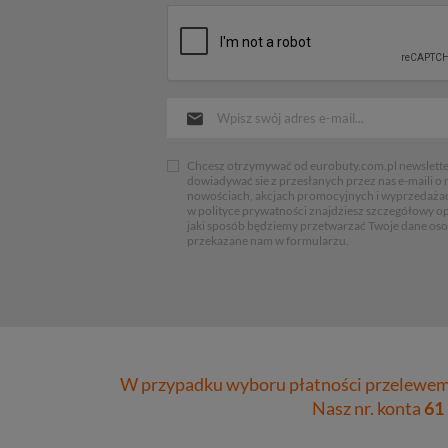
Chcesz otrzymywać od eurobuty.com.pl newsletter
dowiadywać sie z przesłanych przez nas e-maili o
nowościach, akcjach promocyjnych i wyprzedaża
w polityce prywatności znajdziesz szczegółowy op
jaki sposób będziemy przetwarzać Twoje dane os
przekazane nam w formularzu.
W przypadku wyboru płatności przelewem 
Nasz nr. konta
61