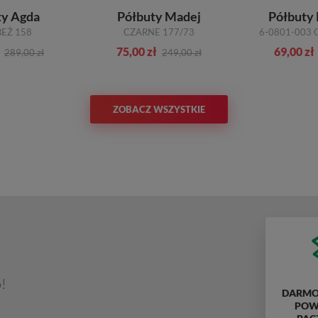
ty Agda
Półbuty Madej
Półbuty 
BEŻ 158
CZARNE 177/73
6-0801-003 
75,00 zł
69,00 zł
289,00 zł
249,00 zł
ZOBACZ WSZYSTKIE
!
DARMO
POWY