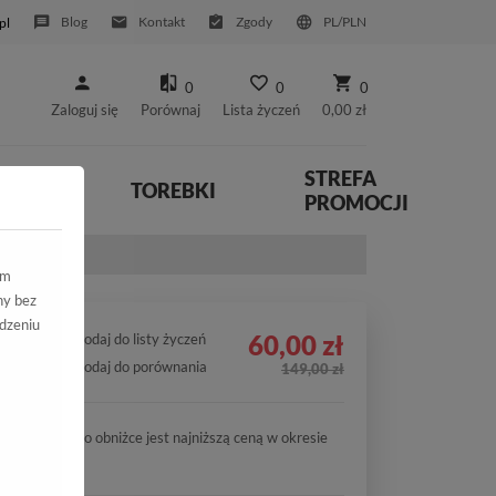
Blog
Kontakt
Zgody
PL/PLN
pl
0
0
0
Zaloguj się
Porównaj
Lista życzeń
0,00 zł
STREFA
YWNE
TOREBKI
PROMOCJI
lu
ym
ny bez
dzeniu
60,00 zł
Dodaj do listy życzeń
Dodaj do porównania
149,00 zł
Cena po obniżce jest najniższą ceną w okresie
30 dni.