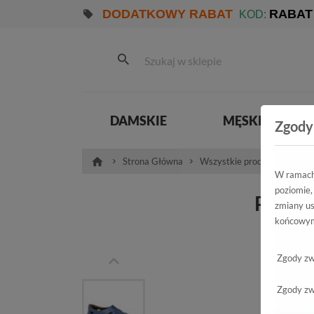
DODATKOWY RABAT
RABAT
KOD:
DAMSKIE
MĘSKIE
Zgody
Strona Główna
Wszystkie produkty
Męs
W ramach 
poziomie,
Półbut
zmiany us
końcowym
Zgody zw
Zgody zw