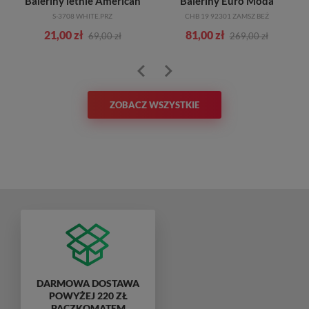
Baleriny letnie American
Baleriny Euro Moda
S-3708 WHITE.PRZ
CHB 19 92301 ZAMSZ BEŻ
21,00 zł
81,00 zł
69,00 zł
269,00 zł
ZOBACZ WSZYSTKIE
DARMOWA DOSTAWA
POWYŻEJ 220 ZŁ
PACZKOMATEM