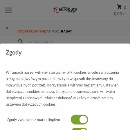
0
0,00 zł
DODATKOWY RABAT
KOD:
RABAT
Zgody
Strona Główna
Wszystkie produkty
Promocja
Damskie
Półbuty
Półbuty letnie Badura 7646 Braz 911
W ramach naszej witryny stosujemy pliki cookies w celu świadczenia
usług na najwyższym poziomie, w tym w sposób dostosowany do
indywidualnych potrzeb. Korzystanie z witryny bez zmiany ustawień
Wszystkie produkty
dotyczących cookies oznacza, że będą one zamieszczane w Twoim
urządzeniu końcowym. Możesz dokonać w każdym czasie zmiany
Półbuty letnie Badura
ustawień dotyczących cookies.
7646 Braz 911
Zgody związane z marketingiem
-60%