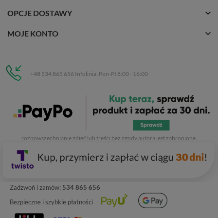
OPCJE DOSTAWY
MOJE KONTO
+48 534 865 656 Infolinia: Pon-Pt 8:00 - 16:00
Eurobuty
C.H. Respan, Rejtana 53a/250
35-326 Rzeszów
Wszelkie prawa zastrzeżone dla
Eurobuty
. Kopiowanie, przetwarzanie,
rozpowszechnianie zdjęć lub treści bez zgody autora jest zabronione.
Zadzwoń i zamów:
534 865 656
Bezpieczne i szybkie płatności