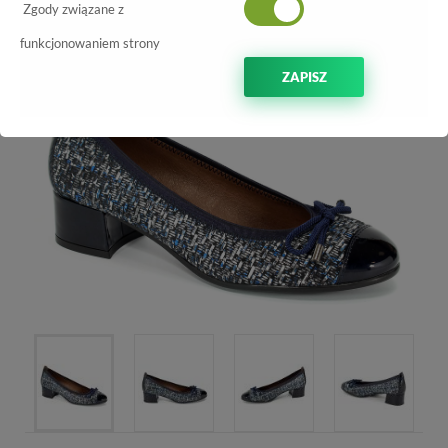
-70%
Zgody związane z
funkcjonowaniem strony
ZAPISZ