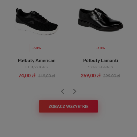
-50%
-10%
Półbuty American
Półbuty Lamanti
FH 31/22 BLACK
138N CZARNA 39
74,00 zł
269,00 zł
149,00 zł
299,00 zł
ZOBACZ WSZYSTKIE