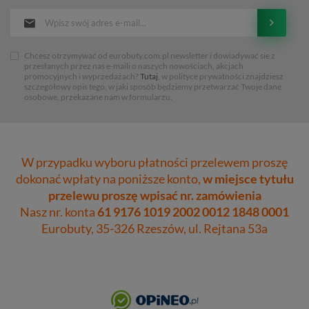
Chcesz otrzymywać od eurobuty.com.pl newsletter i dowiadywać sie z
przesłanych przez nas e-maili o naszych nowościach, akcjach
promocyjnych i wyprzedażach?
Tutaj
, w polityce prywatności znajdziesz
szczegółowy opis tego, w jaki sposób będziemy przetwarzać Twoje dane
osobowe, przekazane nam w formularzu.
W przypadku wyboru płatności przelewem proszę
dokonać wpłaty na poniższe konto,
w miejsce tytułu
przelewu proszę wpisać nr. zamówienia
Nasz nr. konta
61 9176 1019 2002 0012 1848 0001
Eurobuty, 35-326 Rzeszów, ul. Rejtana 53a