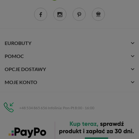
EUROBUTY
POMOC
OPCJE DOSTAWY
MOJE KONTO
+48 534 865 656 Infolinia: Pon-Pt 8:00 - 16:00
Eurobuty
C.H. Respan, Rejtana 53a/250
35-326 Rzeszów