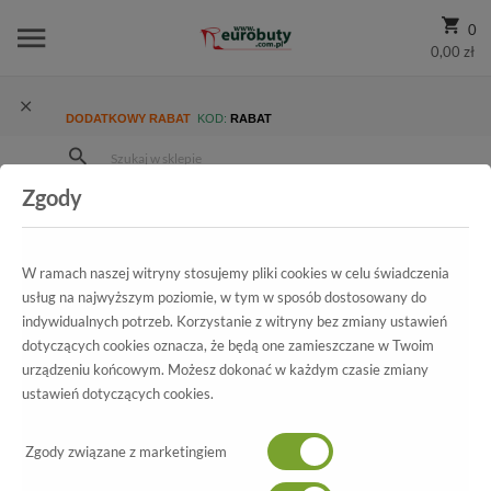
0
0,00 zł
DODATKOWY RABAT
KOD:
RABAT
Zgody
Strona Główna
Wszystkie produkty
Ekskluzywne
Kolekcja
Damskie
Półbuty Hispanitas Hi75978 Julia Taipei-I7 Blue
W ramach naszej witryny stosujemy pliki cookies w celu świadczenia
usług na najwyższym poziomie, w tym w sposób dostosowany do
indywidualnych potrzeb. Korzystanie z witryny bez zmiany ustawień
dotyczących cookies oznacza, że będą one zamieszczane w Twoim
Wszystkie produkty
urządzeniu końcowym. Możesz dokonać w każdym czasie zmiany
ustawień dotyczących cookies.
Półbuty Hispanitas
Hi75978 Julia Taipei-I7 Blue
Zgody związane z marketingiem