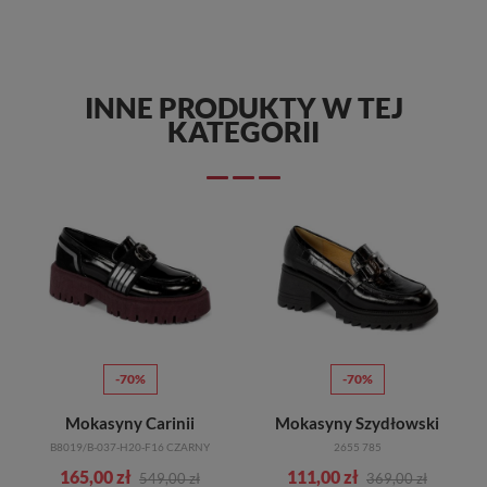
INNE PRODUKTY W TEJ
KATEGORII
-70%
-70%
Mokasyny Carinii
Mokasyny Szydłowski
B8019/B-037-H20-F16 CZARNY
2655 785
165,00 zł
111,00 zł
549,00 zł
369,00 zł