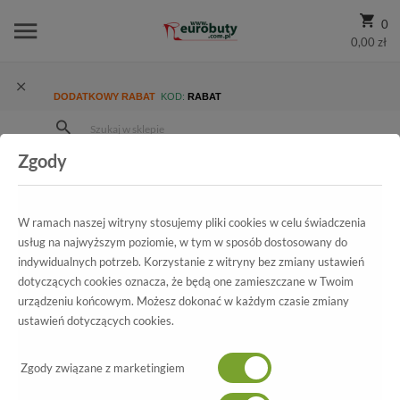
0
0,00 zł
DODATKOWY RABAT
KOD:
RABAT
Zgody
Strona Główna
Wszystkie produkty
Promocja
Damskie
Półbuty
Półbuty Fabio Fabrizi 739 Szary Lak
W ramach naszej witryny stosujemy pliki cookies w celu świadczenia
usług na najwyższym poziomie, w tym w sposób dostosowany do
indywidualnych potrzeb. Korzystanie z witryny bez zmiany ustawień
Wszystkie produkty
dotyczących cookies oznacza, że będą one zamieszczane w Twoim
urządzeniu końcowym. Możesz dokonać w każdym czasie zmiany
Półbuty Fabio Fabrizi
ustawień dotyczących cookies.
739 Szary Lak
Zgody związane z marketingiem
-70%