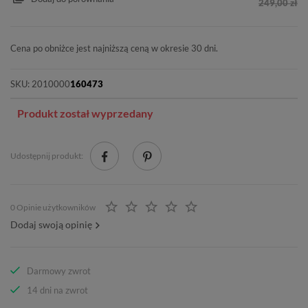
249,00 zł
Cena po obniżce jest najniższą ceną w okresie 30 dni.
SKU:
2010000
160473
Produkt został wyprzedany
Udostępnij produkt:
0 Opinie użytkowników
Dodaj swoją opinię
Darmowy zwrot
14 dni na zwrot