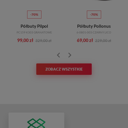
-70%
-70%
Półbuty Pilpol
Półbuty Pollonus
PC159 K303 GRANATOWE
6-0801-003 CZARNY LICO
99,00 zł
69,00 zł
329,00 zł
229,00 zł
ZOBACZ WSZYSTKIE