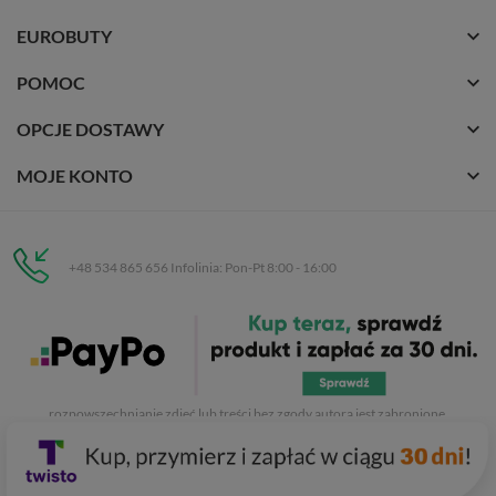
EUROBUTY
POMOC
OPCJE DOSTAWY
MOJE KONTO
+48 534 865 656 Infolinia: Pon-Pt 8:00 - 16:00
Eurobuty
C.H. Respan, Rejtana 53a/250
35-326 Rzeszów
Wszelkie prawa zastrzeżone dla
Eurobuty
. Kopiowanie, przetwarzanie,
rozpowszechnianie zdjęć lub treści bez zgody autora jest zabronione.