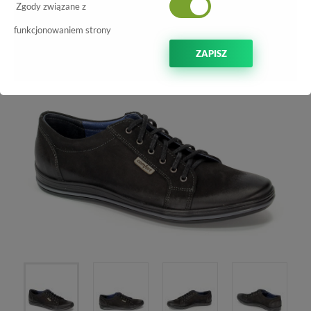
Półbuty Euromoda Nko 1572 Czarny Nubuk
Zgody związane z
funkcjonowaniem strony
-70%
ZAPISZ