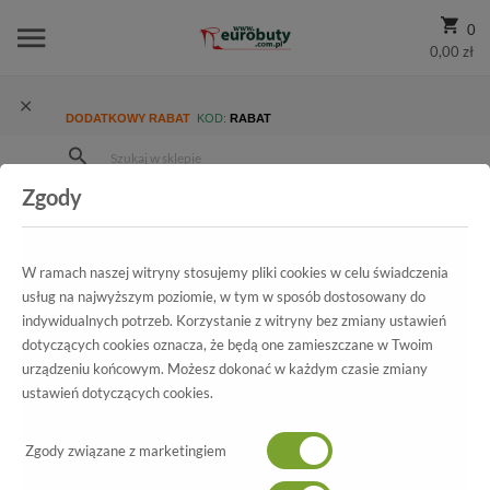
0
0,00 zł
DODATKOWY RABAT
KOD:
RABAT
Zgody
Strona Główna
Wszystkie produkty
Promocja
Męskie
Półbuty
Półbuty Euromoda Nko 1572 Czarny Nubuk
W ramach naszej witryny stosujemy pliki cookies w celu świadczenia
usług na najwyższym poziomie, w tym w sposób dostosowany do
indywidualnych potrzeb. Korzystanie z witryny bez zmiany ustawień
dotyczących cookies oznacza, że będą one zamieszczane w Twoim
Wszystkie produkty
urządzeniu końcowym. Możesz dokonać w każdym czasie zmiany
ustawień dotyczących cookies.
Półbuty Euromoda Nko 1572
Czarny Nubuk
Zgody związane z marketingiem