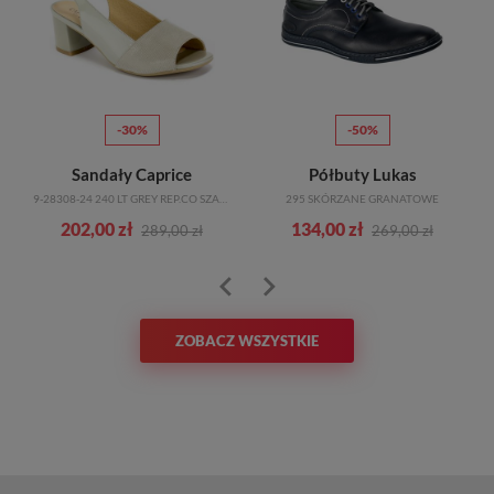
-30%
-50%
Sandały Caprice
Półbuty Lukas
9-28308-24 240 LT GREY REP.CO SZARY SKÓRA
295 SKÓRZANE GRANATOWE
202,00 zł
134,00 zł
289,00 zł
269,00 zł
ZOBACZ WSZYSTKIE