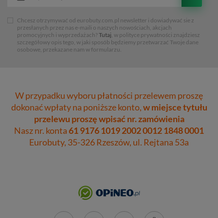
Chcesz otrzymywać od eurobuty.com.pl newsletter i dowiadywać sie z
przesłanych przez nas e-maili o naszych nowościach, akcjach
promocyjnych i wyprzedażach?
Tutaj
, w polityce prywatności znajdziesz
szczegółowy opis tego, w jaki sposób będziemy przetwarzać Twoje dane
osobowe, przekazane nam w formularzu.
W przypadku wyboru płatności przelewem proszę
dokonać wpłaty na poniższe konto,
w miejsce tytułu
przelewu proszę wpisać nr. zamówienia
Nasz nr. konta
61 9176 1019 2002 0012 1848 0001
Eurobuty, 35-326 Rzeszów, ul. Rejtana 53a