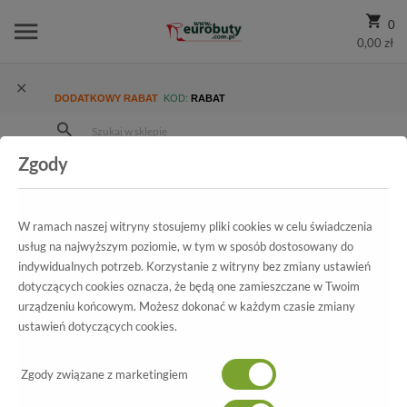
0
0,00 zł
DODATKOWY RABAT
KOD:
RABAT
Zgody
Strona Główna
Wszystkie produkty
Męskie
Kolekcja męska
Półbuty codzienne
Półbuty Euro Moda ST 291/163L2/TR Rudy
W ramach naszej witryny stosujemy pliki cookies w celu świadczenia
usług na najwyższym poziomie, w tym w sposób dostosowany do
indywidualnych potrzeb. Korzystanie z witryny bez zmiany ustawień
dotyczących cookies oznacza, że będą one zamieszczane w Twoim
Wszystkie produkty
urządzeniu końcowym. Możesz dokonać w każdym czasie zmiany
ustawień dotyczących cookies.
Półbuty Euro Moda
Zgody związane z marketingiem
ST 291/163L2/TR Rudy