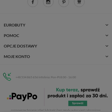
EUROBUTY
POMOC
OPCJE DOSTAWY
MOJE KONTO
+48 534 865 656 Infolinia: Pon-Pt 8:00 - 16:00
Eurobuty
C.H. Respan, Rejtana 53a/250
35-326 Rzeszów
Wszelkie prawa zastrzeżone dla
Eurobuty
. Kopiowanie, przetwarzanie,
rozpowszechnianie zdjęć lub treści bez zgody autora jest zabronione.