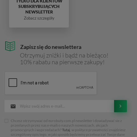
TYLKO DLA KLIENTÓW
SUBSKRYBUJĄCYCH
NEWSLETTER
Zobacz szczegóły
Zapisz się do newslettera
Otrzymuj zniżki i bądź na bieżąco!
10% rabatu na pierwsze zakupy!
Chcesz otrzymywać od eurobuty.com.pl newsletter i dowiadywać sie z
przesłanych przez nas e-maili o naszych nowościach, akcjach
promocyjnych i wyprzedażach?
Tutaj
, w polityce prywatności znajdziesz
szczegółowy opis tego, w jaki sposób będziemy przetwarzać Twoje dane