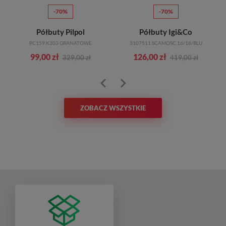
-70%
-70%
Półbuty Pilpol
Półbuty Igi&Co
PC159 K303 GRANATOWE
3107511 SCAMOSC.16/18/BLU
99,00 zł
126,00 zł
329,00 zł
419,00 zł
ZOBACZ WSZYSTKIE