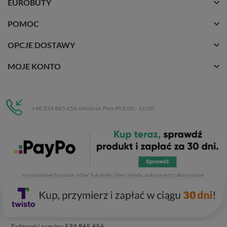
EUROBUTY
POMOC
OPCJE DOSTAWY
MOJE KONTO
+48 534 865 656 Infolinia: Pon-Pt 8:00 - 16:00
Eurobuty
C.H. Respan, Rejtana 53a/250
35-326 Rzeszów
Wszelkie prawa zastrzeżone dla
Eurobuty
. Kopiowanie, przetwarzanie,
rozpowszechnianie zdjęć lub treści bez zgody autora jest zabronione.
Zadzwoń i zamów:
534 865 656