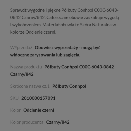
Sprawdź wygodne i piękne Półbuty Conhpol C00C-6043-
0842 Czarny/842,
Całoroczne
obuwie zaskakuje wygodą
i wykończeniem. Materiał obuwia to
Skóra Naturalna
w
kolorze
Odcienie czerni
.
WYprzedaż
Obuwie z wyprzedaży - mogą być
widoczne zarysowania lub zagięcia.
Nazwa produktu
Półbuty Conhpol C00C-6043-0842
Czarny/842
Skrócona nazwa cz.1
Półbuty Conhpol
SKU
2010000157091
Kolor
Odcienie czerni
Kolor producenta
Czarny/842