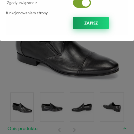
-70%
Zgody związane z
funkcjonowaniem strony
ZAPISZ
Opis produktu