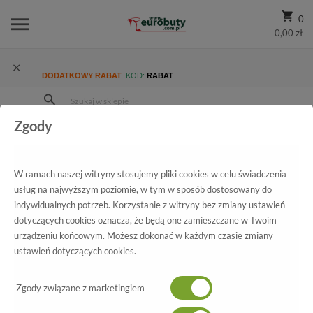
0
0,00 zł
DODATKOWY RABAT
KOD:
RABAT
Zgody
Strona Główna
Wszystkie produkty
Promocja
Męskie
Półbuty
Półbuty Conhpol C00C-6043-0842 Czarny/842
W ramach naszej witryny stosujemy pliki cookies w celu świadczenia
usług na najwyższym poziomie, w tym w sposób dostosowany do
indywidualnych potrzeb. Korzystanie z witryny bez zmiany ustawień
dotyczących cookies oznacza, że będą one zamieszczane w Twoim
Wszystkie produkty
urządzeniu końcowym. Możesz dokonać w każdym czasie zmiany
ustawień dotyczących cookies.
Półbuty Conhpol
C00C-6043-0842 Czarny/842
Zgody związane z marketingiem