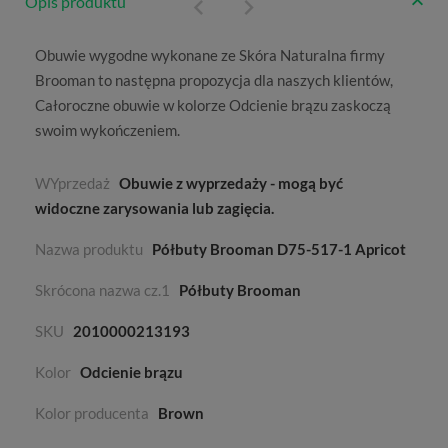
Opis produktu
Obuwie wygodne wykonane ze
Skóra Naturalna
firmy
Brooman
to następna propozycja dla naszych klientów,
Całoroczne
obuwie w kolorze
Odcienie brązu
zaskoczą
swoim wykończeniem.
WYprzedaż
Obuwie z wyprzedaży - mogą być
widoczne zarysowania lub zagięcia.
Nazwa produktu
Półbuty Brooman D75-517-1 Apricot
Skrócona nazwa cz.1
Półbuty Brooman
SKU
2010000213193
Kolor
Odcienie brązu
Kolor producenta
Brown