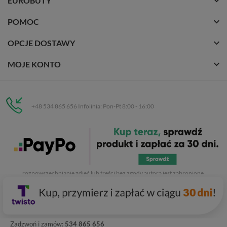
EUROBUTY
POMOC
OPCJE DOSTAWY
MOJE KONTO
+48 534 865 656 Infolinia: Pon-Pt 8:00 - 16:00
Eurobuty
C.H. Respan, Rejtana 53a/250
35-326 Rzeszów
Wszelkie prawa zastrzeżone dla
Eurobuty
. Kopiowanie, przetwarzanie,
rozpowszechnianie zdjęć lub treści bez zgody autora jest zabronione.
Zadzwoń i zamów:
534 865 656