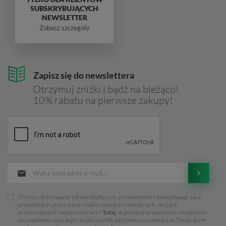
SUBSKRYBUJĄCYCH
NEWSLETTER
Zobacz szczegóły
Zapisz się do newslettera
Otrzymuj zniżki i bądź na bieżąco!
10% rabatu na pierwsze zakupy!
Chcesz otrzymywać od eurobuty.com.pl newsletter i dowiadywać sie z
przesłanych przez nas e-maili o naszych nowościach, akcjach
promocyjnych i wyprzedażach?
Tutaj
, w polityce prywatności znajdziesz
szczegółowy opis tego, w jaki sposób będziemy przetwarzać Twoje dane