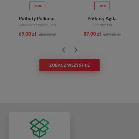
-70%
-70%
Półbuty Pollonus
Półbuty Agda
6-0801-003 CZARNY LICO
1155 BEŻ 158
69,00 zł
87,00 zł
229,00 zł
289,00 zł
ZOBACZ WSZYSTKIE