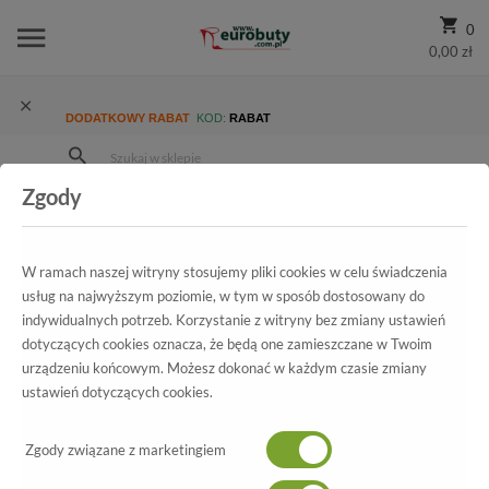
0
0,00 zł
DODATKOWY RABAT
KOD:
RABAT
Zgody
Strona Główna
Wszystkie produkty
Ekskluzywne
Kolekcja Męska
Półbuty Wizytowe
Półbuty Brooman D75-517-1 Apricot
W ramach naszej witryny stosujemy pliki cookies w celu świadczenia
usług na najwyższym poziomie, w tym w sposób dostosowany do
indywidualnych potrzeb. Korzystanie z witryny bez zmiany ustawień
dotyczących cookies oznacza, że będą one zamieszczane w Twoim
Wszystkie produkty
urządzeniu końcowym. Możesz dokonać w każdym czasie zmiany
ustawień dotyczących cookies.
Półbuty Brooman
Zgody związane z marketingiem
D75-517-1 Apricot