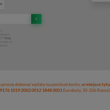
 i
 naszych
ch?
Tutaj
,
is tego, w
obowe,
proszę dokonać wpłaty na poniższe konto,
w miejsce tytu
 9176 1019 2002 0012 1848 0001
Eurobuty, 35-326 Rzeszów