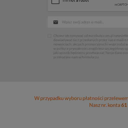
Chcesz otrzymywać od eurobuty.com.pl newsletter
dowiadywać sie z przesłanych przez nas e-maili o
nowościach, akcjach promocyjnych i wyprzedaża
w polityce prywatności znajdziesz szczegółowy op
jaki sposób będziemy przetwarzać Twoje dane os
przekazane nam w formularzu.
W przypadku wyboru płatności przelewem 
Nasz nr. konta
61