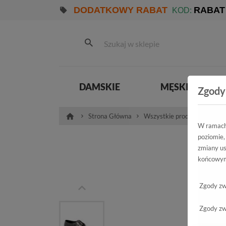
DODATKOWY RABAT
RABAT
KOD:
DAMSKIE
MĘSKIE
Zgody
Strona Główna
Wszystkie produkty
Męs
W ramach 
poziomie,
Półb
zmiany us
końcowym
Zgody zw
Zgody zw