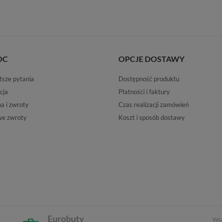
OC
OPCJE DOSTAWY
tsze pytania
Dostępność produktu
cja
Płatności i faktury
 i zwroty
Czas realizacji zamówień
e zwroty
Koszt i sposób dostawy
Eurobuty
Wsz