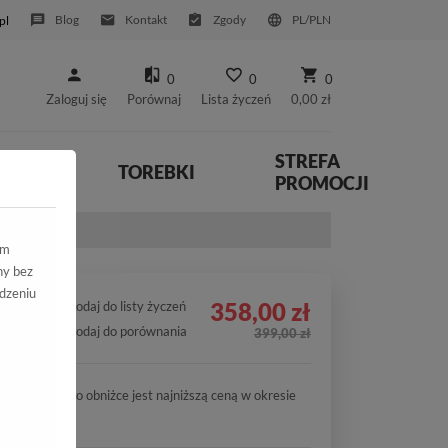
Blog
Kontakt
Zgody
PL/PLN
pl
0
0
0
Zaloguj się
Porównaj
Lista życzeń
0,00 zł
STREFA
YWNE
TOREBKI
PROMOCJI
-1 Black
ym
ny bez
dzeniu
358,00 zł
Dodaj do listy życzeń
Dodaj do porównania
399,00 zł
Cena po obniżce jest najniższą ceną w okresie
30 dni.