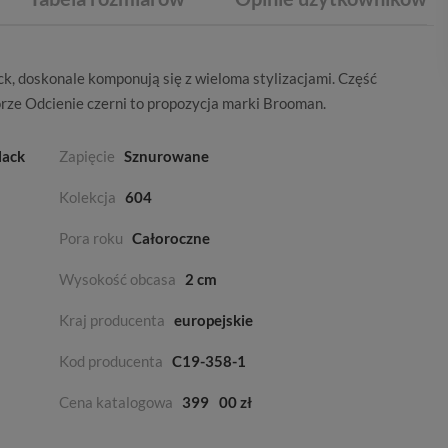
, doskonale komponują się z wieloma stylizacjami. Część
orze
Odcienie czerni
to propozycja marki
Brooman
.
lack
Zapięcie
Sznurowane
Kolekcja
604
Pora roku
Całoroczne
Wysokość obcasa
2 cm
Kraj producenta
europejskie
Kod producenta
C19-358-1
Cena katalogowa
399
00 zł