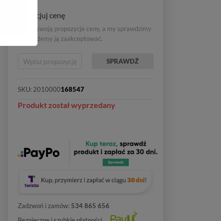
Negocjuj cenę
Wpisz swoją propozycje ceny, a my sprawdzimy
czy możemy ją zaakceptować.
SPRAWDŹ
SKU:
2010000
168547
Produkt został wyprzedany
Zadzwoń i zamów:
534 865 656
Bezpieczne i szybkie płatności