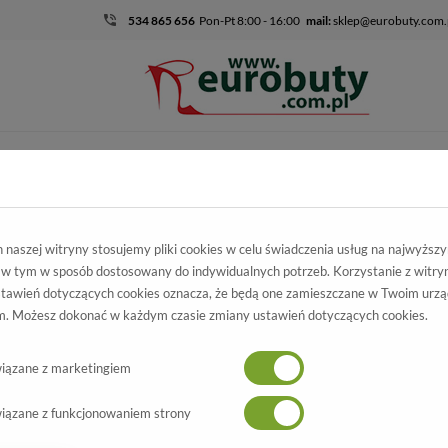
534 865 656
Pon-Pt 8:00 - 16:00
mail:
sklep@eurobuty.com.
DZIECIĘCO-
SALE
EKSKLUZ
MŁODZIEŻOWE
kie
Kolekcja męska
Półbuty wizytowe
Półbuty Brooman C19-358
naszej witryny stosujemy pliki cookies w celu świadczenia usług na najwyższ
 w tym w sposób dostosowany do indywidualnych potrzeb. Korzystanie z witry
uty Brooman
tawień dotyczących cookies oznacza, że będą one zamieszczane w Twoim urzą
. Możesz dokonać w każdym czasie zmiany ustawień dotyczących cookies.
C19-358-1 Black
Wszystkie produkty
-10%
iązane z marketingiem
iązane z funkcjonowaniem strony