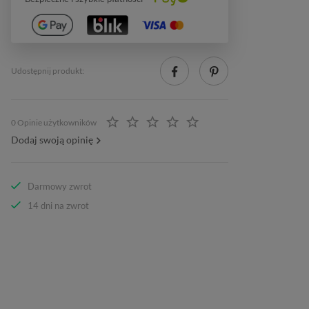
Udostępnij produkt:
0 Opinie użytkowników
Dodaj swoją opinię
Darmowy zwrot
14 dni na zwrot