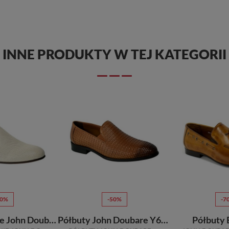
INNE PRODUKTY W TEJ KATEGORII
50%
-50%
-7
Półbuty Letnie John Doubare VS015155-061D24 Beige White Skóra TN
Półbuty John Doubare Y699-8-05 Brown Skóra TN
Półbuty