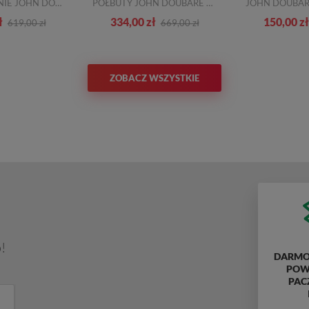
PÓŁBUTY LETNIE JOHN DOUBARE VS015155-061D24 BEIGE WHITE SKÓRA TN
PÓŁBUTY JOHN DOUBARE Y699-8-05 BROWN SKÓRA TN
ł
334,00 zł
150,00 zł
619,00 zł
669,00 zł
ZOBACZ WSZYSTKIE
!
DARMO
POWY
PAC