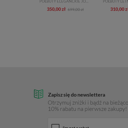
PÓŁBUTY JOHN DOUBARE E22-4-178 BLUE
PÓŁBUTY ELEGANCKIE JOHN DOUBARE QA378-G6-H273 BROWN SKÓRA NATURALNA
zł
350,00 zł
310,00 z
559,00 zł
699,00 zł
Zapisz się do newslettera
Otrzymuj zniżki i bądź na bieżąco
10% rabatu na pierwsze zakupy!