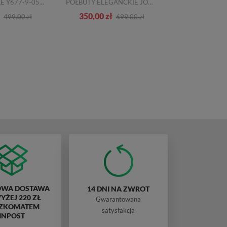
JOHN DOUBARE Y677-9-05 BROWN BRĄZOWY SKÓRA
PÓŁBUTY ELEGANCKIE JOHN DOUBARE A288-B23-WX18 KHAKI SKÓRA NATURALNA
350,00 zł
364,00 zł
499,00 zł
699,00 zł
WA DOSTAWA
14 DNI NA ZWROT
ŻEJ 220 ZŁ
Gwarantowana
ZKOMATEM
satysfakcja
INPOST