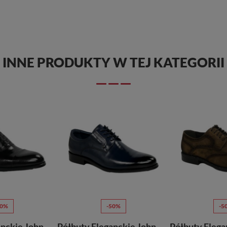
INNE PRODUKTY W TEJ KATEGORII
50%
-50%
-5
Półbuty Eleganckie John Doubare T218-153-A01 Black Skóra Naturalna
Półbuty Eleganckie John Doubare QA526-C6-C104 Blue Skóra Naturalna