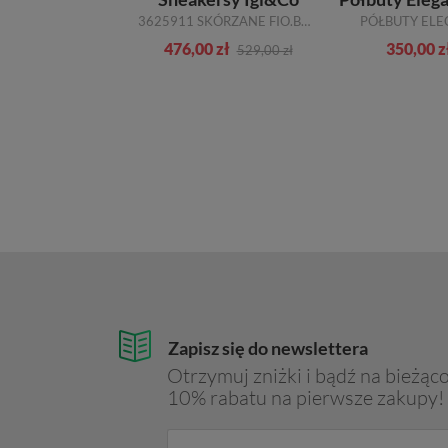
TRZEWIKI ELEGANCKIE JOHN DOUBARE YGFR-Z106-305-1 BLACK SKÓRA NATURALNA
3625911 SKÓRZANE FIO.BOTT.MARTIN.BLU.
zł
476,00 zł
350,00 z
749,00 zł
529,00 zł
Zapisz się do newslettera
Otrzymuj zniżki i bądź na bieżąco
10% rabatu na pierwsze zakupy!