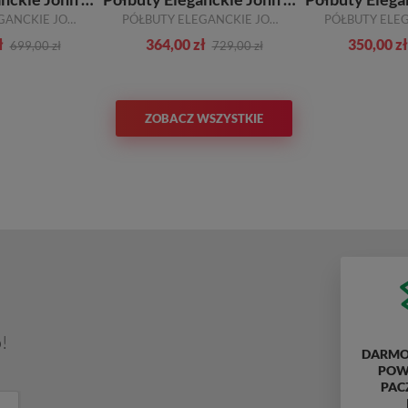
PÓŁBUTY ELEGANCKIE JOHN DOUBARE T218-153-A01 BLACK SKÓRA NATURALNA
PÓŁBUTY ELEGANCKIE JOHN DOUBARE QA526-C6-C104 BLUE SKÓRA NATURALNA
ł
364,00 zł
350,00 zł
699,00 zł
729,00 zł
ZOBACZ WSZYSTKIE
!
DARMO
POWY
PAC