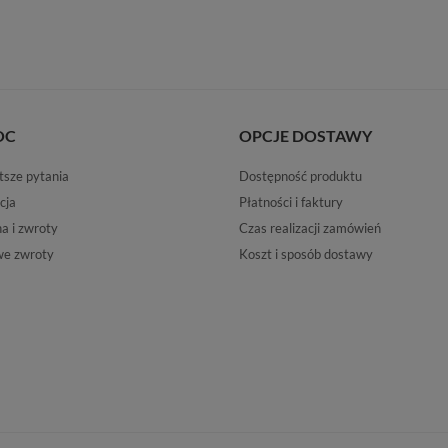
OC
OPCJE DOSTAWY
tsze pytania
Dostępność produktu
cja
Płatności i faktury
 i zwroty
Czas realizacji zamówień
e zwroty
Koszt i sposób dostawy