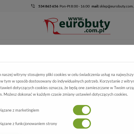
534 865 656
Pon-Pt 8:00 - 16:00
mail:
sklep@eurobuty.com.
DZIECIĘCO-
SALE
EKSKLUZ
MŁODZIEŻOWE
kie
Kolekcja męska
Mokasyny
Półbuty Brooman 7712-05H517 B
naszej witryny stosujemy pliki cookies w celu świadczenia usług na najwyższ
 w tym w sposób dostosowany do indywidualnych potrzeb. Korzystanie z witry
uty Brooman
tawień dotyczących cookies oznacza, że będą one zamieszczane w Twoim urzą
. Możesz dokonać w każdym czasie zmiany ustawień dotyczących cookies.
712-05H517 Blue
Wszystkie produkty
-30%
iązane z marketingiem
iązane z funkcjonowaniem strony