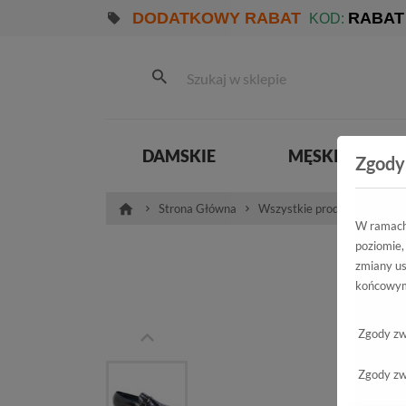
DODATKOWY RABAT
RABAT
KOD:
DAMSKIE
MĘSKIE
Zgody
Strona Główna
Wszystkie produkty
Męs
W ramach 
poziomie,
Półb
zmiany us
końcowym
7
Zgody zw
Zgody zw