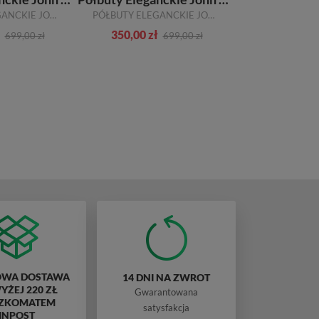
PÓŁBUTY ELEGANCKIE JOHN DOUBARE A288-B23-WX18 KHAKI SKÓRA NATURALNA
PÓŁBUTY ELEGANCKIE JOHN DOUBARE T256-242-A407 WINE SKÓRA NATURALNA
350,00 zł
350,00 zł
699,00 zł
699,00 zł
WA DOSTAWA
14 DNI NA ZWROT
ŻEJ 220 ZŁ
Gwarantowana
ZKOMATEM
satysfakcja
INPOST