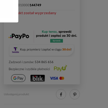
SKU:
2010000
144749
Produkt został wyprzedany
Zadzwoń i zamów:
534 865 656
Bezpieczne i szybkie płatności
Udostępnij produkt: