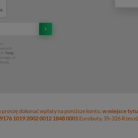
 i
 naszych
ch?
Tutaj
,
is tego, w
obowe,
proszę dokonać wpłaty na poniższe konto,
w miejsce tytu
 9176 1019 2002 0012 1848 0001
Eurobuty, 35-326 Rzeszów