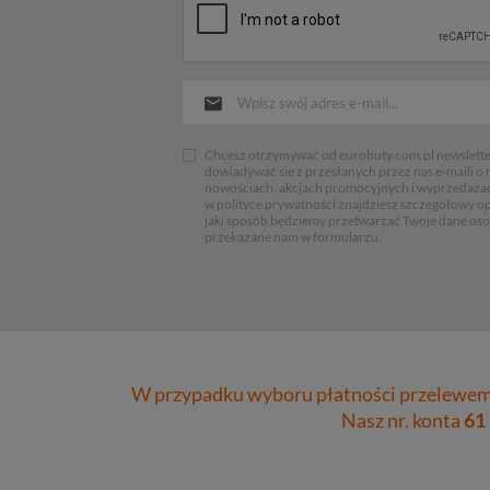
Chcesz otrzymywać od eurobuty.com.pl newsletter
dowiadywać sie z przesłanych przez nas e-maili o
nowościach, akcjach promocyjnych i wyprzedaża
w polityce prywatności znajdziesz szczegółowy op
jaki sposób będziemy przetwarzać Twoje dane os
przekazane nam w formularzu.
W przypadku wyboru płatności przelewem 
Nasz nr. konta
61