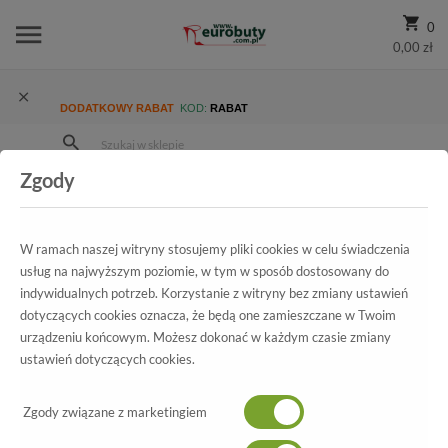
0
0,00 zł
DODATKOWY RABAT
KOD:
RABAT
Zgody
Strona Główna
Wszystkie produkty
Promocja
Damskie
Półbuty
Półbuty Blu...07070 Miedź K
W ramach naszej witryny stosujemy pliki cookies w celu świadczenia
usług na najwyższym poziomie, w tym w sposób dostosowany do
indywidualnych potrzeb. Korzystanie z witryny bez zmiany ustawień
Wszystkie produkty
dotyczących cookies oznacza, że będą one zamieszczane w Twoim
urządzeniu końcowym. Możesz dokonać w każdym czasie zmiany
Półbuty Blu...07070 Miedź K
ustawień dotyczących cookies.
Półbuty Blu...07070 Miedź K
Zgody związane z marketingiem
-70%