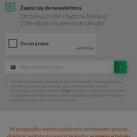
Zapisz się do newslettera
Otrzymuj zniżki i bądź na bieżąco!
10% rabatu na pierwsze zakupy!
Chcesz otrzymywać od eurobuty.com.pl newsletter i dowiadywać sie z
przesłanych przez nas e-maili o naszych nowościach, akcjach
promocyjnych i wyprzedażach?
Tutaj
, w polityce prywatności znajdziesz
szczegółowy opis tego, w jaki sposób będziemy przetwarzać Twoje dane
osobowe, przekazane nam w formularzu.
W przypadku wyboru płatności przelewem proszę
dokonać wpłaty na poniższe konto,
w miejsce tytułu