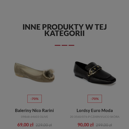
INNE PRODUKTY W TEJ
KATEGORII
-70%
-70%
Baleriny Nico Rarini
Lordsy Euro Moda
09868-64603 OLIVE
20 3560/076-P CZARNY/LICO SKÓRA
69,00 zł
90,00 zł
229,00 zł
299,00 zł