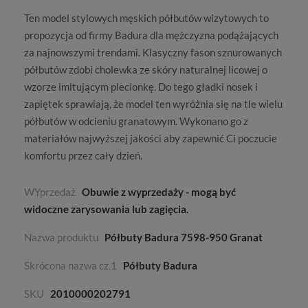
Ten model stylowych
męskich półbutów wizytowych
to
propozycja od firmy
Badura
dla mężczyzna podążających
za najnowszymi trendami. Klasyczny fason sznurowanych
półbutów zdobi cholewka ze skóry naturalnej licowej o
wzorze imitującym plecionkę. Do tego gładki nosek i
zapiętek sprawiają, że model ten wyróżnia się na tle wielu
półbutów w odcieniu granatowym. Wykonano go z
materiałów najwyższej jakości aby zapewnić Ci poczucie
komfortu przez cały dzień.
WYprzedaż
Obuwie z wyprzedaży - mogą być
widoczne zarysowania lub zagięcia.
Nazwa produktu
Półbuty Badura 7598-950 Granat
Skrócona nazwa cz.1
Półbuty Badura
SKU
2010000202791