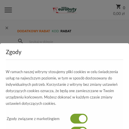
0
0,00 zł
DODATKOWY RABAT
KOD:
RABAT
Zgody
Strona Główna
Wszystkie produkty
Promocja
Męskie
Półbuty
Półbuty Badura 7598-950 Granat
W ramach naszej witryny stosujemy pliki cookies w celu świadczenia
usług na najwyższym poziomie, w tym w sposób dostosowany do
indywidualnych potrzeb. Korzystanie z witryny bez zmiany ustawień
Wszystkie produkty
dotyczących cookies oznacza, że będą one zamieszczane w Twoim
urządzeniu końcowym. Możesz dokonać w każdym czasie zmiany
Półbuty Badura
ustawień dotyczących cookies.
7598-950 Granat
Zgody związane z marketingiem
-60%