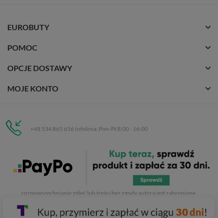
EUROBUTY
POMOC
OPCJE DOSTAWY
MOJE KONTO
+48 534 865 656 Infolinia: Pon-Pt 8:00 - 16:00
Eurobuty
C.H. Respan, Rejtana 53a/250
35-326 Rzeszów
Wszelkie prawa zastrzeżone dla
Eurobuty
. Kopiowanie, przetwarzanie,
rozpowszechnianie zdjęć lub treści bez zgody autora jest zabronione.