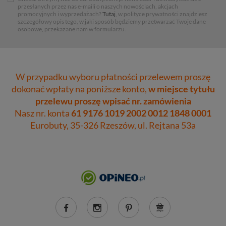
przesłanych przez nas e-maili o naszych nowościach, akcjach
promocyjnych i wyprzedażach?
Tutaj
, w polityce prywatności znajdziesz
szczegółowy opis tego, w jaki sposób będziemy przetwarzać Twoje dane
osobowe, przekazane nam w formularzu.
W przypadku wyboru płatności przelewem proszę
dokonać wpłaty na poniższe konto,
w miejsce tytułu
przelewu proszę wpisać nr. zamówienia
Nasz nr. konta
61 9176 1019 2002 0012 1848 0001
Eurobuty, 35-326 Rzeszów, ul. Rejtana 53a