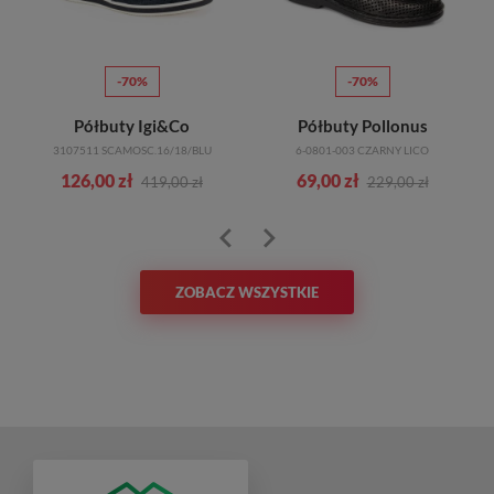
-70%
-70%
Półbuty Igi&Co
Półbuty Pollonus
3107511 SCAMOSC.16/18/BLU
6-0801-003 CZARNY LICO
126,00 zł
69,00 zł
419,00 zł
229,00 zł
ZOBACZ WSZYSTKIE