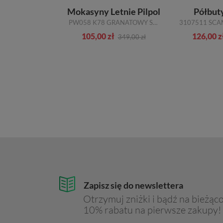
ty Agda
Mokasyny Letnie Pilpol
Półbut
BEŻ 158
PW058 K78 GRANATOWY SKÓRA
ł
105,00 zł
126,00 z
289,00 zł
349,00 zł
Zapisz się do newslettera
Otrzymuj zniżki i bądź na bieżąco
10% rabatu na pierwsze zakupy!