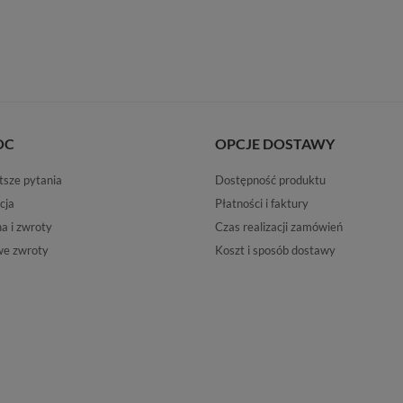
OC
OPCJE DOSTAWY
tsze pytania
Dostępność produktu
cja
Płatności i faktury
 i zwroty
Czas realizacji zamówień
e zwroty
Koszt i sposób dostawy