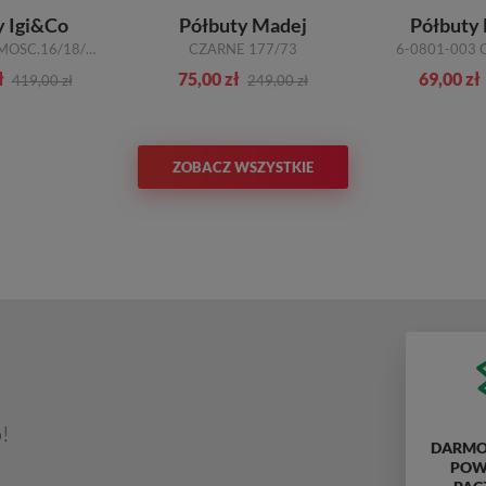
y Igi&Co
Półbuty Madej
Półbuty 
3107511 SCAMOSC.16/18/BLU
CZARNE 177/73
6-0801-003 
ł
75,00 zł
69,00 zł
419,00 zł
249,00 zł
ZOBACZ WSZYSTKIE
!
DARMO
POWY