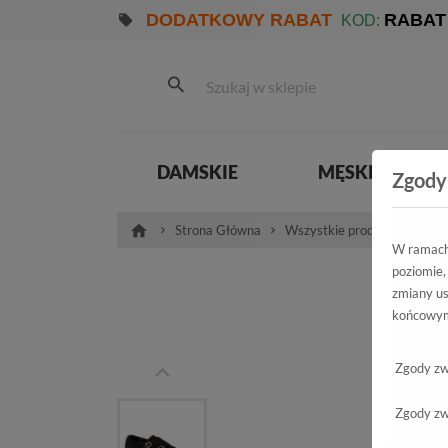
DODATKOWY RABAT
RABAT
KOD:
DAMSKIE
MĘSKIE
Zgody
Strona Główna
Wszystkie produkty
Pro
W ramach 
poziomie,
Pó
zmiany us
końcowym
Zgody zw
Zgody zw