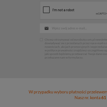
Chcesz otrzymywać od eurobuty.com.pl newsletter
dowiadywać sie z przesłanych przez nas e-maili o
nowościach, akcjach promocyjnych i wyprzedaża
w polityce prywatności znajdziesz szczegółowy op
jaki sposób będziemy przetwarzać Twoje dane os
przekazane nam w formularzu.
W przypadku wyboru płatności przelewem 
Nasz nr. konta
61