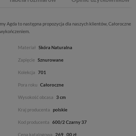
rmy
Agda
to następna propozycja dla naszych klientów,
Całoroczne
 wykończeniem.
Materiał
Skóra Naturalna
Zapięcie
Sznurowane
Kolekcja
701
Pora roku
Całoroczne
Wysokość obcasa
3 cm
Kraj producenta
polskie
Kod producenta
600/2 Czarny 37
Cena katalogowa
269
00 zł