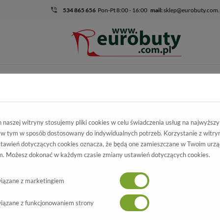
534 865 656
Pon-Pt 8:00 - 16:00
mail:
sklep@eurobuty.com.
DZIECIĘCO-
SALE
EKSKLUZ
MŁODZIEŻOWE
mocja
Męskie
Półbuty
Półbuty Agda 600/2 Czarny 37
naszej witryny stosujemy pliki cookies w celu świadczenia usług na najwyższ
 w tym w sposób dostosowany do indywidualnych potrzeb. Korzystanie z witry
łbuty Agda
tawień dotyczących cookies oznacza, że będą one zamieszczane w Twoim urzą
. Możesz dokonać w każdym czasie zmiany ustawień dotyczących cookies.
600/2 Czarny 37
Wszystkie produkty
-60%
iązane z marketingiem
iązane z funkcjonowaniem strony