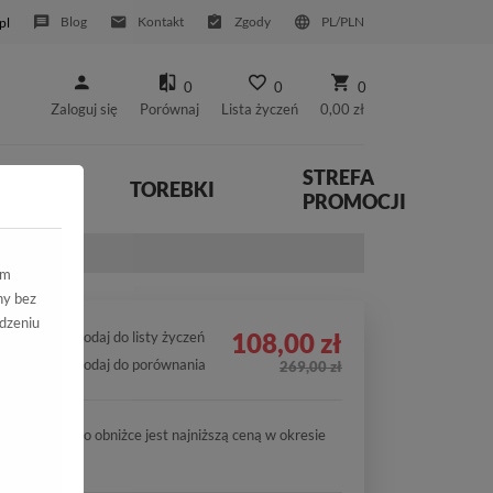
Blog
Kontakt
Zgody
PL/PLN
pl
0
0
0
Zaloguj się
Porównaj
Lista życzeń
0,00 zł
STREFA
YWNE
TOREBKI
PROMOCJI
ym
ny bez
dzeniu
108,00 zł
Dodaj do listy życzeń
Dodaj do porównania
269,00 zł
Cena po obniżce jest najniższą ceną w okresie
30 dni.