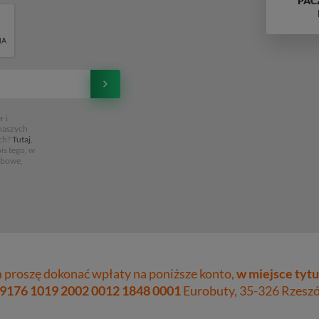
PAC
 i
 naszych
ch?
Tutaj
,
is tego, w
obowe,
proszę dokonać wpłaty na poniższe konto,
w miejsce tytu
 9176 1019 2002 0012 1848 0001
Eurobuty, 35-326 Rzeszów