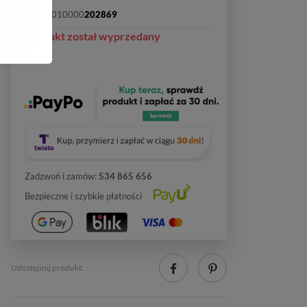
SKU:
2010000
202869
Produkt został wyprzedany
Zadzwoń i zamów:
534 865 656
Bezpieczne i szybkie płatności
Udostępnij produkt: