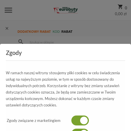
0
0,00 zł
DODATKOWY RABAT
KOD:
RABAT
Zgody
Strona Główna
Wszystkie produkty
Damskie
Kolekcja damska
Sandały
Mirafiori Sandały Damskie 1A02-2120-10A Silver
W ramach naszej witryny stosujemy pliki cookies w celu świadczenia
usług na najwyższym poziomie, w tym w sposób dostosowany do
indywidualnych potrzeb. Korzystanie z witryny bez zmiany ustawień
dotyczących cookies oznacza, że będą one zamieszczane w Twoim
Wszystkie produkty
urządzeniu końcowym. Możesz dokonać w każdym czasie zmiany
ustawień dotyczących cookies.
Mirafiori
Zgody związane z marketingiem
Sandały Damskie 1A02-2120-10A Silver