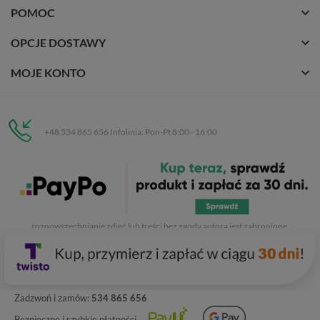
POMOC
OPCJE DOSTAWY
MOJE KONTO
+48 534 865 656 Infolinia: Pon-Pt 8:00 - 16:00
Eurobuty
C.H. Respan, Rejtana 53a/250
35-326 Rzeszów
Wszelkie prawa zastrzeżone dla
Eurobuty
. Kopiowanie, przetwarzanie,
rozpowszechnianie zdjęć lub treści bez zgody autora jest zabronione.
Zadzwoń i zamów:
534 865 656
Bezpieczne i szybkie płatności