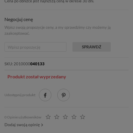
Cena po obniżce jest najniższą ceną w okresie 30 dni.
Negocjuj cenę
Wpisz swoją propozycje ceny, a my sprawdzimy czy możemy ją
zaakceptować.
SPRAWDŹ
SKU:
2010000
040133
Produkt został wyprzedany
Udostępnij produkt:
0 Opinie użytkowników
Dodaj swoją opinię