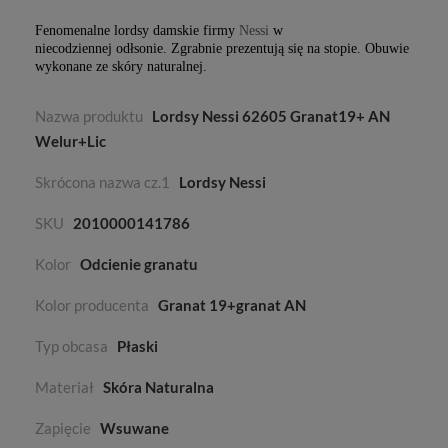
Fenomenalne lordsy damskie firmy
Nessi
w
niecodziennej odłsonie. Zgrabnie prezentują się na stopie. Obuwie
wykonane ze skóry naturalnej.
Nazwa produktu
Lordsy Nessi 62605 Granat19+ AN
Welur+Lic
Skrócona nazwa cz.1
Lordsy Nessi
SKU
2010000141786
Kolor
Odcienie granatu
Kolor producenta
Granat 19+granat AN
Typ obcasa
Płaski
Materiał
Skóra Naturalna
Zapięcie
Wsuwane