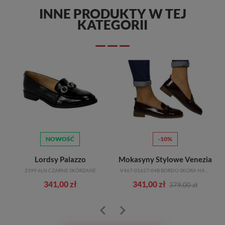
INNE PRODUKTY W TEJ
KATEGORII
NOWOŚĆ
-10%
Lordsy Palazzo
Mokasyny Stylowe Venezia
_TN
2399 6LN CZARNE SKÓRZANE
V467-01627-04B BORDO SKÓRA NATURALNA
341,00 zł
341,00 zł
379,00 zł