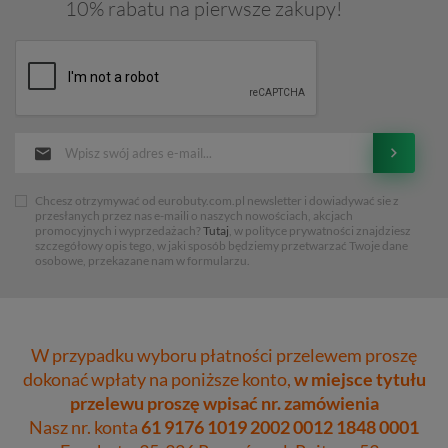
10% rabatu na pierwsze zakupy!
Chcesz otrzymywać od eurobuty.com.pl newsletter i dowiadywać sie z
przesłanych przez nas e-maili o naszych nowościach, akcjach
promocyjnych i wyprzedażach?
Tutaj
, w polityce prywatności znajdziesz
szczegółowy opis tego, w jaki sposób będziemy przetwarzać Twoje dane
osobowe, przekazane nam w formularzu.
W przypadku wyboru płatności przelewem proszę
dokonać wpłaty na poniższe konto,
w miejsce tytułu
przelewu proszę wpisać nr. zamówienia
Nasz nr. konta
61 9176 1019 2002 0012 1848 0001