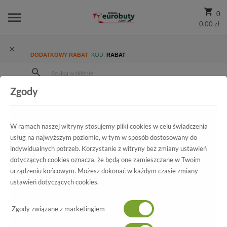
0
0,00 zł
DODATKOWY RABAT
KOD:
RABAT
Zgody
Strona Główna
Wszystkie produkty
Damskie
Kolekcja damska
Lordsy
Lordsy Nessi 62605 Granat19+ AN Welur+Lic
W ramach naszej witryny stosujemy pliki cookies w celu świadczenia
usług na najwyższym poziomie, w tym w sposób dostosowany do
indywidualnych potrzeb. Korzystanie z witryny bez zmiany ustawień
dotyczących cookies oznacza, że będą one zamieszczane w Twoim
Wszystkie produkty
urządzeniu końcowym. Możesz dokonać w każdym czasie zmiany
ustawień dotyczących cookies.
Lordsy Nessi
62605 Granat19+ AN Welur+Lic
Zgody związane z marketingiem