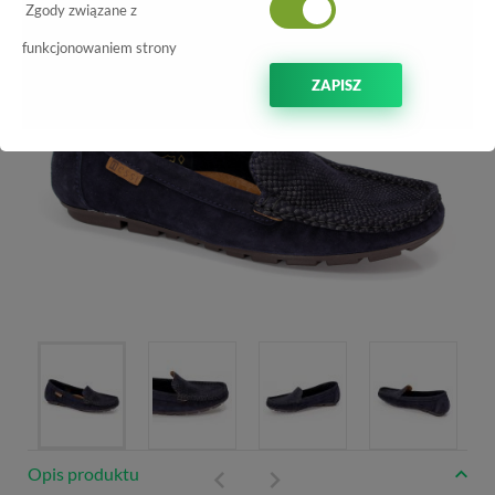
-10%
Zgody związane z
funkcjonowaniem strony
ZAPISZ
Opis produktu