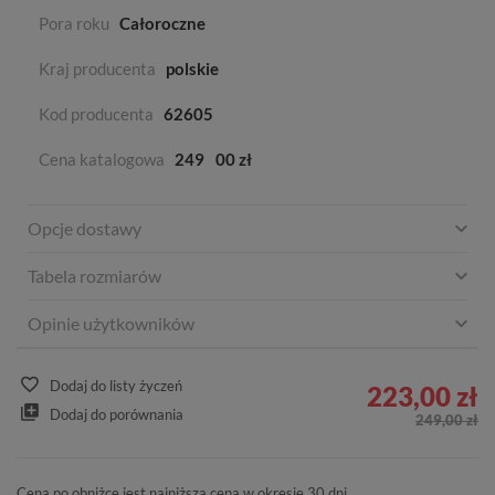
Pora roku
Całoroczne
Kraj producenta
polskie
Kod producenta
62605
Cena katalogowa
249
00 zł
Opcje dostawy
Tabela rozmiarów
Opinie użytkowników
Dodaj do listy życzeń
223,00 zł
Dodaj do porównania
249,00 zł
Cena po obniżce jest najniższą ceną w okresie 30 dni.