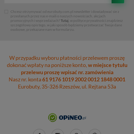
Chcesz otrzymywać od eurobuty.com.pl newsletter i dowiadywać sie z
przesłanych przez nas e-maili o naszych nowościach, akcjach
promocyjnych i wyprzedażach?
Tutaj
, w polityce prywatności znajdziesz
szczegółowy opis tego, w jaki sposób będziemy przetwarzać Twoje dane
osobowe, przekazane nam w formularzu.
W przypadku wyboru płatności przelewem proszę
dokonać wpłaty na poniższe konto,
w miejsce tytułu
przelewu proszę wpisać nr. zamówienia
Nasz nr. konta
61 9176 1019 2002 0012 1848 0001
Eurobuty, 35-326 Rzeszów, ul. Rejtana 53a