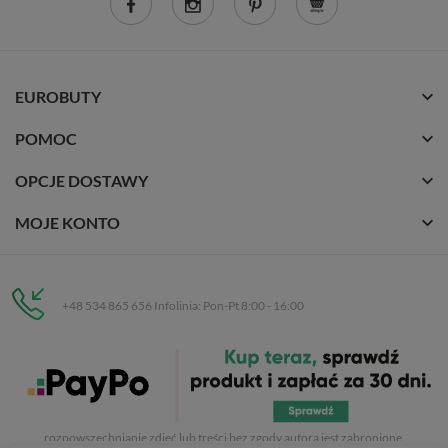
EUROBUTY
POMOC
OPCJE DOSTAWY
MOJE KONTO
+48 534 865 656 Infolinia: Pon-Pt 8:00 - 16:00
Eurobuty
C.H. Respan, Rejtana 53a/250
35-326 Rzeszów
Wszelkie prawa zastrzeżone dla
Eurobuty
. Kopiowanie, przetwarzanie,
rozpowszechnianie zdjęć lub treści bez zgody autora jest zabronione.