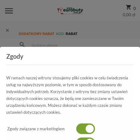
0
0,00 zł
DODATKOWY RABAT
KOD:
RABAT
Zgody
Strona Główna
Wszystkie produkty
Damskie
Kolekcja damska
Lordsy
Lordsy Kotyl 307 Granat Lakier
W ramach naszej witryny stosujemy pliki cookies w celu świadczenia
usług na najwyższym poziomie, w tym w sposób dostosowany do
indywidualnych potrzeb. Korzystanie z witryny bez zmiany ustawień
Wszystkie produkty
dotyczących cookies oznacza, że będą one zamieszczane w Twoim
urządzeniu końcowym. Możesz dokonać w każdym czasie zmiany
Lordsy Kotyl
ustawień dotyczących cookies.
307 Granat Lakier
Zgody związane z marketingiem
-10%