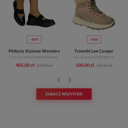
-30%
-50%
Półbuty Stylowe Wonders
Trzewiki Lee Cooper
C-7311 LACKTW NEGRO SKÓRA NATURALNA
LCJ-22-44-1363L BEŻOWE_TN
405,00 zł
100,00 zł
579,00 zł
199,00 zł
ZOBACZ WSZYSTKIE