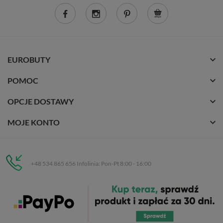
EUROBUTY
POMOC
OPCJE DOSTAWY
MOJE KONTO
+48 534 865 656 Infolinia: Pon-Pt 8:00 - 16:00
Eurobuty
C.H. Respan, Rejtana 53a/250
35-326 Rzeszów
Wszelkie prawa zastrzeżone dla
Eurobuty
. Kopiowanie, przetwarzanie,