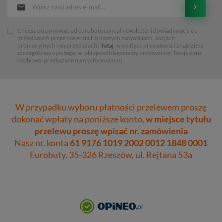
Chcesz otrzymywać od eurobuty.com.pl newsletter i dowiadywać sie z
przesłanych przez nas e-maili o naszych nowościach, akcjach
promocyjnych i wyprzedażach?
Tutaj
, w polityce prywatności znajdziesz
szczegółowy opis tego, w jaki sposób będziemy przetwarzać Twoje dane
osobowe, przekazane nam w formularzu.
W przypadku wyboru płatności przelewem proszę
dokonać wpłaty na poniższe konto,
w miejsce tytułu
przelewu proszę wpisać nr. zamówienia
Nasz nr. konta
61 9176 1019 2002 0012 1848 0001
Eurobuty, 35-326 Rzeszów, ul. Rejtana 53a