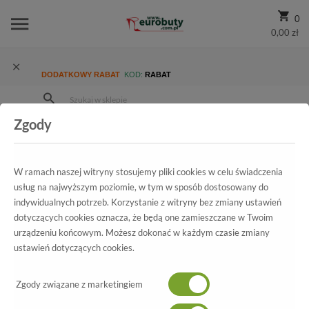
0
0,00 zł
DODATKOWY RABAT
KOD:
RABAT
Zgody
Strona Główna
Wszystkie produkty
Ekskluzywne
Kolekcja
Damskie
Kozaki Wonders C-4710 Velvet negro crosta negro
W ramach naszej witryny stosujemy pliki cookies w celu świadczenia
usług na najwyższym poziomie, w tym w sposób dostosowany do
indywidualnych potrzeb. Korzystanie z witryny bez zmiany ustawień
dotyczących cookies oznacza, że będą one zamieszczane w Twoim
Wszystkie produkty
urządzeniu końcowym. Możesz dokonać w każdym czasie zmiany
ustawień dotyczących cookies.
Kozaki Wonders
C-4710 Velvet negro crosta negro
Zgody związane z marketingiem