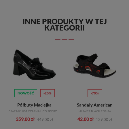
INNE PRODUKTY W TEJ
KATEGORII
NOWOŚĆ
-20%
-70%
Półbuty Maciejka
Sandały American
05672-01 001 CZARNA LICO SKÓRZANE
HL56/22 BLACK R.32-36
359,00 zł
42,00 zł
449,00 zł
139,00 zł