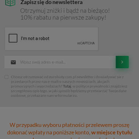
Zapisz się do newslettera
Otrzymuj zniżki i bądź na bieżąco!
10% rabatu na pierwsze zakupy!
Chcesz otrzymywać od eurobuty.com.pl newsletter i dowiadywać sie z
przesłanych przez nas e-maili o naszych nowościach, akcjach
promocyjnych i wyprzedażach?
Tutaj
, w polityce prywatności znajdziesz
szczegółowy opis tego, w jaki sposób będziemy przetwarzać Twoje dane
osobowe, przekazane nam w formularzu.
W przypadku wyboru płatności przelewem proszę
dokonać wpłaty na poniższe konto,
w miejsce tytułu