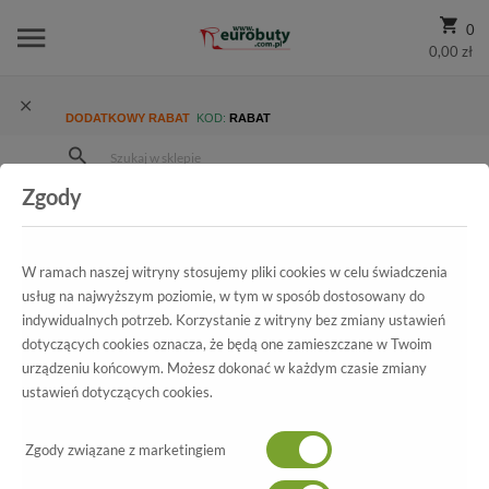
0
0,00 zł
DODATKOWY RABAT
KOD:
RABAT
Zgody
Strona Główna
Wszystkie produkty
Damskie
Kolekcja damska
Kozaki
Kozaki Tamaris 1-25527-29 001 Black
W ramach naszej witryny stosujemy pliki cookies w celu świadczenia
usług na najwyższym poziomie, w tym w sposób dostosowany do
indywidualnych potrzeb. Korzystanie z witryny bez zmiany ustawień
dotyczących cookies oznacza, że będą one zamieszczane w Twoim
Wszystkie produkty
urządzeniu końcowym. Możesz dokonać w każdym czasie zmiany
ustawień dotyczących cookies.
Kozaki Tamaris
Zgody związane z marketingiem
1-25527-29 001 Black