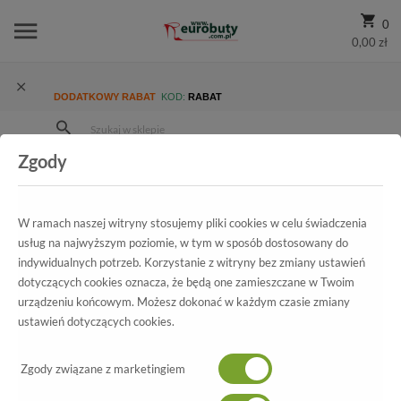
0
0,00 zł
DODATKOWY RABAT
KOD:
RABAT
Zgody
Strona Główna
Wszystkie produkty
Promocja
Damskie
Kozaki
Kozaki Tamaris 1-25522-27 314 Cigar
W ramach naszej witryny stosujemy pliki cookies w celu świadczenia
usług na najwyższym poziomie, w tym w sposób dostosowany do
indywidualnych potrzeb. Korzystanie z witryny bez zmiany ustawień
Wszystkie produkty
dotyczących cookies oznacza, że będą one zamieszczane w Twoim
urządzeniu końcowym. Możesz dokonać w każdym czasie zmiany
Kozaki Tamaris
ustawień dotyczących cookies.
1-25522-27 314 Cigar
Zgody związane z marketingiem
-70%