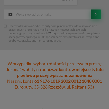
Chcesz otrzymywać od eurobuty.com.pl newsletter i dowiadywać sie z
przesłanych przez nas e-maili o naszych nowościach, akcjach
promocyjnych i wyprzedażach?
Tutaj
, w polityce prywatności znajdziesz
szczegółowy opis tego, w jaki sposób będziemy przetwarzać Twoje dane
osobowe, przekazane nam w formularzu.
W przypadku wyboru płatności przelewem proszę
dokonać wpłaty na poniższe konto,
w miejsce tytułu
przelewu proszę wpisać nr. zamówienia
Nasz nr. konta
61 9176 1019 2002 0012 1848 0001
Eurobuty, 35-326 Rzeszów, ul. Rejtana 53a