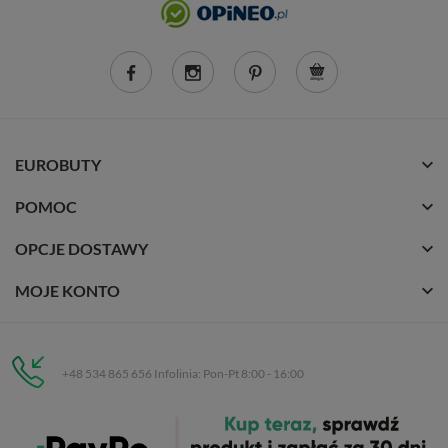
EUROBUTY
POMOC
OPCJE DOSTAWY
MOJE KONTO
+48 534 865 656 Infolinia: Pon-Pt 8:00 - 16:00
Eurobuty
C.H. Respan, Rejtana 53a/250