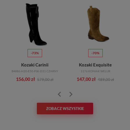
-73%
-70%
Kozaki Carinii
Kozaki Exquisite
B4886-H20-E50-PSK-D31 CZARNY
1176 KONIAK WELUR
156,00 zł
147,00 zł
579,00 zł
489,00 zł
ZOBACZ WSZYSTKIE