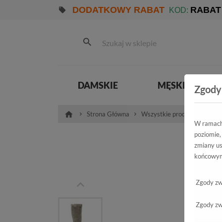
DODATKOWY RABAT
RABAT
KOD:
DAMSKIE
MĘSKIE
Zgody
Strona Główna
Wszystkie produkty
Pro
W ramach 
poziomie,
K
zmiany us
końcowym
Zgody zw
Zgody zw