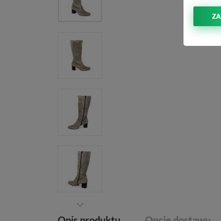
ZA
Opis produktu
Opcje dostawy