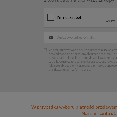
Chcesz otrzymywać od eurobuty.com.pl newsletter
dowiadywać sie z przesłanych przez nas e-maili o
nowościach, akcjach promocyjnych i wyprzedaża
w polityce prywatności znajdziesz szczegółowy op
jaki sposób będziemy przetwarzać Twoje dane os
przekazane nam w formularzu.
W przypadku wyboru płatności przelewem 
Nasz nr. konta
61