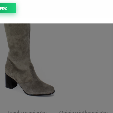
PISZ
Tabela rozmiarów
Opinie użytkowników