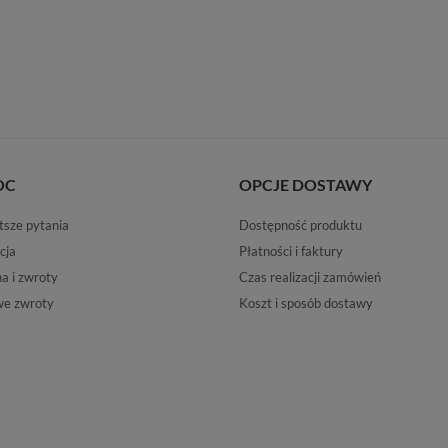
OC
OPCJE DOSTAWY
tsze pytania
Dostępność produktu
cja
Płatności i faktury
 i zwroty
Czas realizacji zamówień
e zwroty
Koszt i sposób dostawy