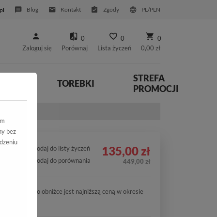
Blog
Kontakt
Zgody
PL/PLN
pl
0
0
0
Zaloguj się
Porównaj
Lista życzeń
0,00 zł
STREFA
YWNE
TOREBKI
PROMOCJI
ym
ny bez
dzeniu
135,00 zł
Dodaj do listy życzeń
Dodaj do porównania
449,00 zł
Cena po obniżce jest najniższą ceną w okresie
30 dni.