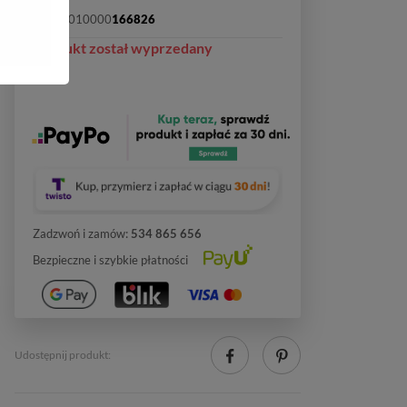
SKU:
2010000
166826
Produkt został wyprzedany
Zadzwoń i zamów:
534 865 656
Bezpieczne i szybkie płatności
Udostępnij produkt: