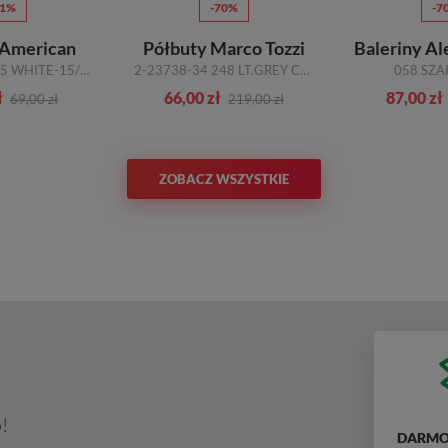
51%
-70%
-7
 American
Półbuty Marco Tozzi
Baleriny Al
LH-18-9120-15 WHITE-15/WHITE
2-23738-34 248 LT.GREY COMB SZARY
058 SZA
ł
66,00 zł
87,00 zł
69,00 zł
219,00 zł
ZOBACZ WSZYSTKIE
!
DARMO