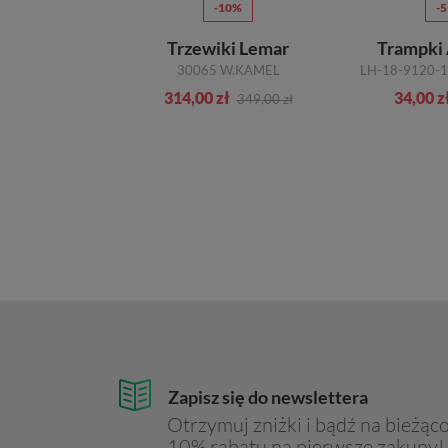
10%
-10%
-
y Lamanti
Trzewiki Lemar
Trampki
ZARNA 39
30065 W.KAMEL
zł
314,00 zł
34,00 z
299,00 zł
349,00 zł
Zapisz się do newslettera
Otrzymuj zniżki i bądź na bieżąco
10% rabatu na pierwsze zakupy!