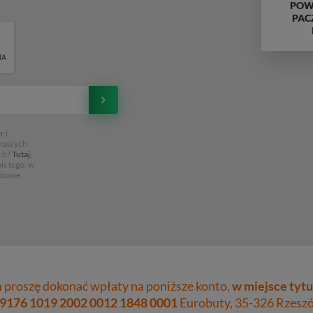
POWY
PAC
 i
 naszych
ch?
Tutaj
,
is tego, w
obowe,
proszę dokonać wpłaty na poniższe konto,
w miejsce tytu
 9176 1019 2002 0012 1848 0001
Eurobuty, 35-326 Rzeszów