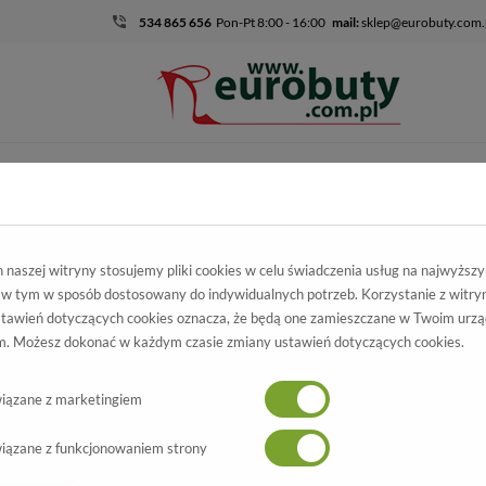
534 865 656
Pon-Pt 8:00 - 16:00
mail:
sklep@eurobuty.com.
DZIECIĘCO-
SALE
EKSKLUZ
MŁODZIEŻOWE
mocja
Damskie
Kozaki
Kozaki Sala 3070/763F
naszej witryny stosujemy pliki cookies w celu świadczenia usług na najwyższ
 w tym w sposób dostosowany do indywidualnych potrzeb. Korzystanie z witry
ozaki Sala
tawień dotyczących cookies oznacza, że będą one zamieszczane w Twoim urzą
. Możesz dokonać w każdym czasie zmiany ustawień dotyczących cookies.
3070/763F
Wszystkie produkty
-70%
iązane z marketingiem
iązane z funkcjonowaniem strony