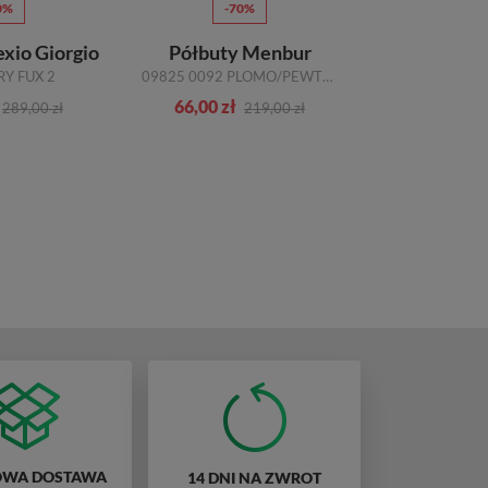
0%
-70%
-1
exio Giorgio
Półbuty Menbur
Sneaker
RY FUX 2
09825 0092 PLOMO/PEWTER
66,00 zł
350,00 zł
289,00 zł
219,00 zł
WA DOSTAWA
14 DNI NA ZWROT