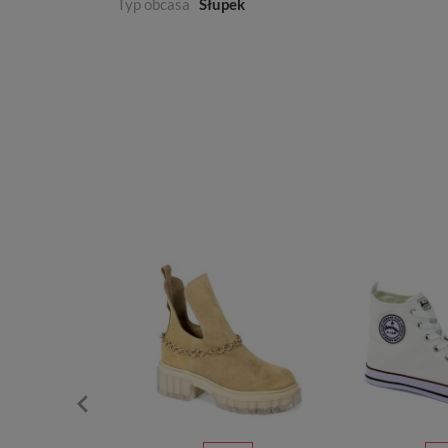
Typ obcasa
Słupek