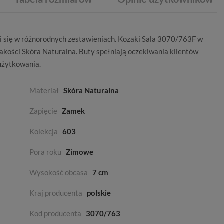
i się w różnorodnych zestawieniach. Kozaki Sala 3070/763F w
jakości
Skóra Naturalna
. Buty spełniają oczekiwania klientów
użytkowania.
Materiał
Skóra Naturalna
Zapięcie
Zamek
Kolekcja
603
Pora roku
Zimowe
Wysokość obcasa
7 cm
Kraj producenta
polskie
Kod producenta
3070/763