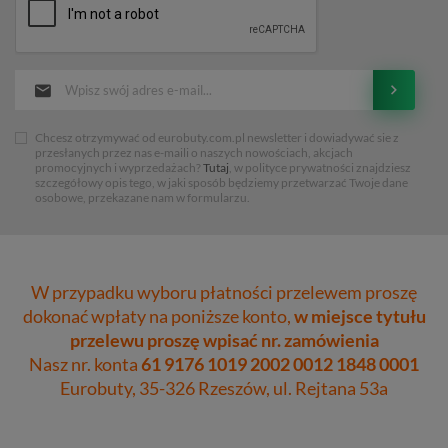
Chcesz otrzymywać od eurobuty.com.pl newsletter i dowiadywać sie z
przesłanych przez nas e-maili o naszych nowościach, akcjach
promocyjnych i wyprzedażach?
Tutaj
, w polityce prywatności znajdziesz
szczegółowy opis tego, w jaki sposób będziemy przetwarzać Twoje dane
osobowe, przekazane nam w formularzu.
W przypadku wyboru płatności przelewem proszę
dokonać wpłaty na poniższe konto,
w miejsce tytułu
przelewu proszę wpisać nr. zamówienia
Nasz nr. konta
61 9176 1019 2002 0012 1848 0001
Eurobuty, 35-326 Rzeszów, ul. Rejtana 53a