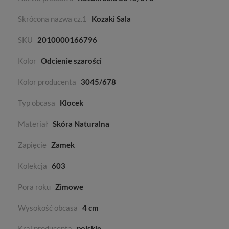
Skrócona nazwa cz.1
Kozaki Sala
SKU
2010000166796
Kolor
Odcienie szarości
Kolor producenta
3045/678
Typ obcasa
Klocek
Materiał
Skóra Naturalna
Zapięcie
Zamek
Kolekcja
603
Pora roku
Zimowe
Wysokość obcasa
4 cm
Kraj producenta
polskie