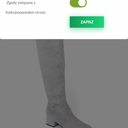
Zgody związane z
funkcjonowaniem strony
ZAPISZ