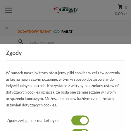
0
0,00 zł
DODATKOWY RABAT
KOD:
RABAT
Zgody
Strona Główna
Wszystkie produkty
Promocja
Damskie
Kozaki
Kozaki Sala 3045/678
W ramach naszej witryny stosujemy pliki cookies w celu świadczenia
usług na najwyższym poziomie, w tym w sposób dostosowany do
indywidualnych potrzeb. Korzystanie z witryny bez zmiany ustawień
Wszystkie produkty
dotyczących cookies oznacza, że będą one zamieszczane w Twoim
urządzeniu końcowym. Możesz dokonać w każdym czasie zmiany
Kozaki Sala
ustawień dotyczących cookies.
3045/678
Zgody związane z marketingiem
-70%