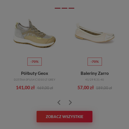
-70%
-70%
Półbuty Geox
Baleriny Zarro
D25TAA 0FU14 C1010 LT GREY
41/29 R.31-40
141,00 zł
57,00 zł
469,00 zł
189,00 zł
ZOBACZ WSZYSTKIE