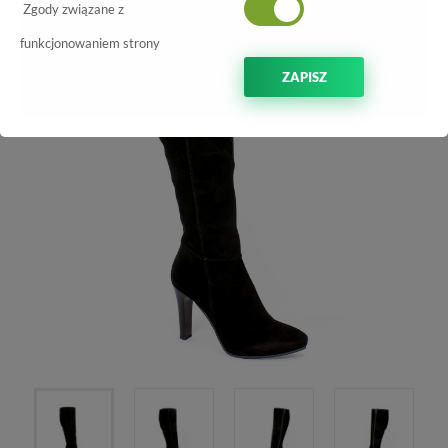
Zgody związane z
funkcjonowaniem strony
ZAPISZ