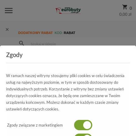
0
0,00 zł
DODATKOWY RABAT
KOD:
RABAT
Zgody
Strona Główna
Wszystkie produkty
Promocja
Damskie
Półbuty
Kozaki MM Oleksy 388/540
W ramach naszej witryny stosujemy pliki cookies w celu świadczenia
usług na najwyższym poziomie, w tym w sposób dostosowany do
indywidualnych potrzeb. Korzystanie z witryny bez zmiany ustawień
Wszystkie produkty
dotyczących cookies oznacza, że będą one zamieszczane w Twoim
urządzeniu końcowym. Możesz dokonać w każdym czasie zmiany
Kozaki MM Oleksy
ustawień dotyczących cookies.
388/540
Zgody związane z marketingiem
-20%