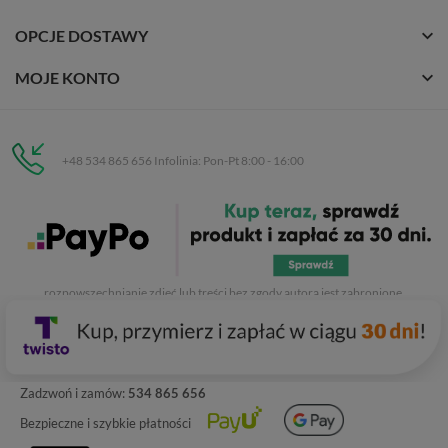
OPCJE DOSTAWY
MOJE KONTO
+48 534 865 656 Infolinia: Pon-Pt 8:00 - 16:00
Eurobuty
C.H. Respan, Rejtana 53a/250
35-326 Rzeszów
Wszelkie prawa zastrzeżone dla
Eurobuty
. Kopiowanie, przetwarzanie,
rozpowszechnianie zdjęć lub treści bez zgody autora jest zabronione.
Zadzwoń i zamów:
534 865 656
Bezpieczne i szybkie płatności