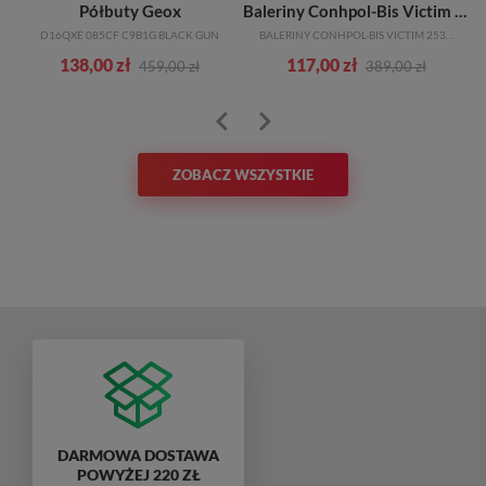
Półbuty Geox
Baleriny Conhpol-Bis Victim 2538S Pink/1758
D16QXE 085CF C9B1G BLACK GUN
BALERINY CONHPOL-BIS VICTIM 2538S PINK/1758
138,00 zł
117,00 zł
459,00 zł
389,00 zł
ZOBACZ WSZYSTKIE
DARMOWA DOSTAWA
POWYŻEJ 220 ZŁ