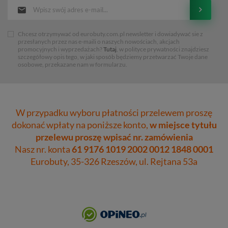
Chcesz otrzymywać od eurobuty.com.pl newsletter i dowiadywać sie z
przesłanych przez nas e-maili o naszych nowościach, akcjach
promocyjnych i wyprzedażach?
Tutaj
, w polityce prywatności znajdziesz
szczegółowy opis tego, w jaki sposób będziemy przetwarzać Twoje dane
osobowe, przekazane nam w formularzu.
W przypadku wyboru płatności przelewem proszę
dokonać wpłaty na poniższe konto,
w miejsce tytułu
przelewu proszę wpisać nr. zamówienia
Nasz nr. konta
61 9176 1019 2002 0012 1848 0001
Eurobuty, 35-326 Rzeszów, ul. Rejtana 53a