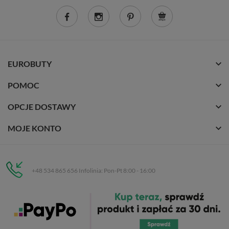
EUROBUTY
POMOC
OPCJE DOSTAWY
MOJE KONTO
+48 534 865 656 Infolinia: Pon-Pt 8:00 - 16:00
Eurobuty
C.H. Respan, Rejtana 53a/250
35-326 Rzeszów