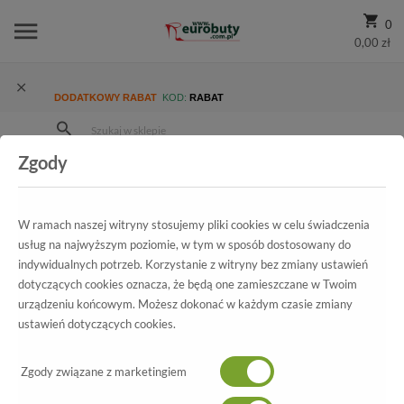
0
0,00 zł
DODATKOWY RABAT
KOD:
RABAT
Zgody
Strona Główna
Wszystkie produkty
Ekskluzywne
Kolekcja
Damskie
Kozaki Carinii B3020-G65-000-PSK-A31 Szary
W ramach naszej witryny stosujemy pliki cookies w celu świadczenia
usług na najwyższym poziomie, w tym w sposób dostosowany do
indywidualnych potrzeb. Korzystanie z witryny bez zmiany ustawień
dotyczących cookies oznacza, że będą one zamieszczane w Twoim
Wszystkie produkty
urządzeniu końcowym. Możesz dokonać w każdym czasie zmiany
ustawień dotyczących cookies.
Kozaki Carinii
B3020-G65-000-PSK-A31 Szary
Zgody związane z marketingiem