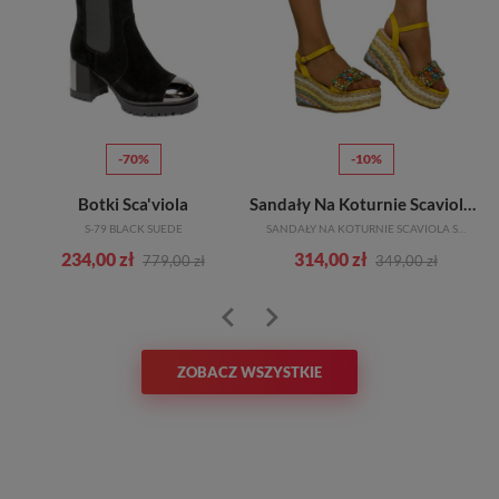
-70%
-10%
Botki Sca'viola
Sandały Na Koturnie Scaviola S-251 Yellow Zółte
S-79 BLACK SUEDE
SANDAŁY NA KOTURNIE SCAVIOLA S-251 YELLOW ZÓŁTE
234,00 zł
314,00 zł
779,00 zł
349,00 zł
ZOBACZ WSZYSTKIE