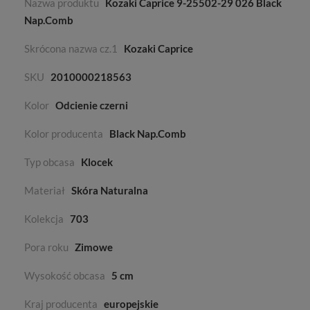
Nazwa produktu
Kozaki Caprice 9-25502-29 026 Black
Nap.Comb
Skrócona nazwa cz.1
Kozaki Caprice
SKU
2010000218563
Kolor
Odcienie czerni
Kolor producenta
Black Nap.Comb
Typ obcasa
Klocek
Materiał
Skóra Naturalna
Kolekcja
703
Pora roku
Zimowe
Wysokość obcasa
5 cm
Kraj producenta
europejskie