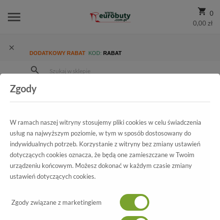
0
0,00 zł
DODATKOWY RABAT
KOD:
RABAT
Zgody
Strona Główna
Wszystkie produkty
Damskie
Kolekcja damska
Kozaki
Kozaki Caprice 9-25502-29 026 Black Nap.Comb
W ramach naszej witryny stosujemy pliki cookies w celu świadczenia
usług na najwyższym poziomie, w tym w sposób dostosowany do
indywidualnych potrzeb. Korzystanie z witryny bez zmiany ustawień
dotyczących cookies oznacza, że będą one zamieszczane w Twoim
Wszystkie produkty
urządzeniu końcowym. Możesz dokonać w każdym czasie zmiany
ustawień dotyczących cookies.
Kozaki Caprice
9-25502-29 026 Black Nap.Comb
Zgody związane z marketingiem