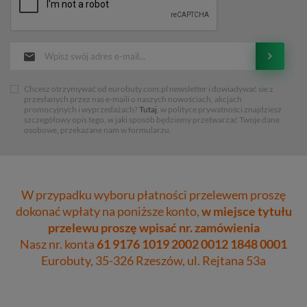
Chcesz otrzymywać od eurobuty.com.pl newsletter i dowiadywać sie z
przesłanych przez nas e-maili o naszych nowościach, akcjach
promocyjnych i wyprzedażach?
Tutaj
, w polityce prywatności znajdziesz
szczegółowy opis tego, w jaki sposób będziemy przetwarzać Twoje dane
osobowe, przekazane nam w formularzu.
W przypadku wyboru płatności przelewem proszę
dokonać wpłaty na poniższe konto,
w miejsce tytułu
przelewu proszę wpisać nr. zamówienia
Nasz nr. konta
61 9176 1019 2002 0012 1848 0001
Eurobuty, 35-326 Rzeszów, ul. Rejtana 53a