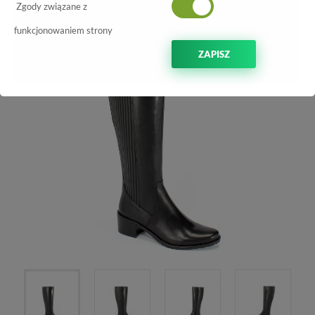
-60%
Zgody związane z
funkcjonowaniem strony
ZAPISZ