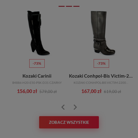
-73%
-73%
Kozaki Carinii
Kozaki Conhpol-Bis Victim-2200V Nero/1299
B4886-H20-E50-PSK-D31 CZARNY
KOZAKI CONHPOL-BIS VICTIM-2200V NERO/1299
156,00 zł
167,00 zł
579,00 zł
619,00 zł
ZOBACZ WSZYSTKIE