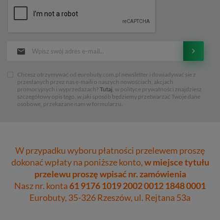
Chcesz otrzymywać od eurobuty.com.pl newsletter i dowiadywać sie z
przesłanych przez nas e-maili o naszych nowościach, akcjach
promocyjnych i wyprzedażach?
Tutaj
, w polityce prywatności znajdziesz
szczegółowy opis tego, w jaki sposób będziemy przetwarzać Twoje dane
osobowe, przekazane nam w formularzu.
W przypadku wyboru płatności przelewem proszę
dokonać wpłaty na poniższe konto,
w miejsce tytułu
przelewu proszę wpisać nr. zamówienia
Nasz nr. konta
61 9176 1019 2002 0012 1848 0001
Eurobuty, 35-326 Rzeszów, ul. Rejtana 53a