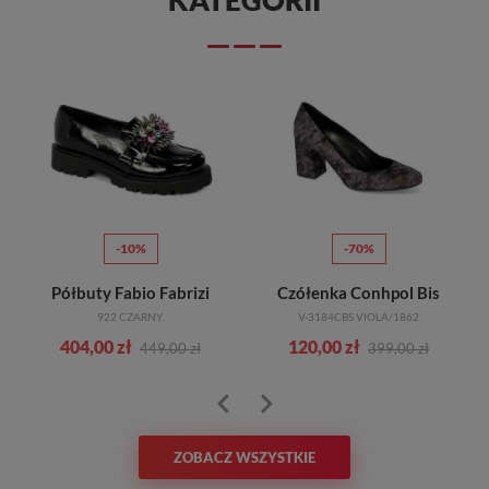
KATEGORII
-10%
-70%
Półbuty Fabio Fabrizi
Czółenka Conhpol Bis
922 CZARNY.
V-3184CBS VIOLA/1862
404,00 zł
120,00 zł
449,00 zł
399,00 zł
ZOBACZ WSZYSTKIE