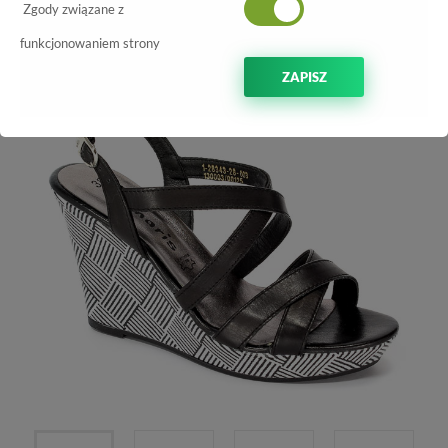
Zgody związane z
-70%
funkcjonowaniem strony
ZAPISZ