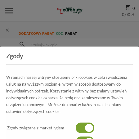
0
0,00 zł
DODATKOWY RABAT
KOD:
RABAT
Zgody
Strona Główna
Wszystkie produkty
Promocja
Damskie
Półbuty
Koturny Letnie Tamaris 1-28343-28 003 Black leather
W ramach naszej witryny stosujemy pliki cookies w celu świadczenia
usług na najwyższym poziomie, w tym w sposób dostosowany do
indywidualnych potrzeb. Korzystanie z witryny bez zmiany ustawień
dotyczących cookies oznacza, że będą one zamieszczane w Twoim
Wszystkie produkty
urządzeniu końcowym. Możesz dokonać w każdym czasie zmiany
ustawień dotyczących cookies.
Koturny Letnie Tamaris
Zgody związane z marketingiem
1-28343-28 003 Black leather