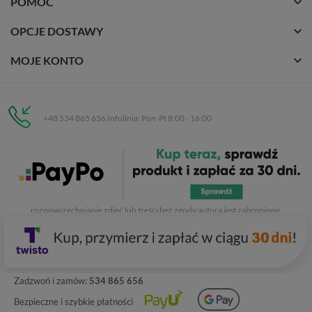
POMOC
OPCJE DOSTAWY
MOJE KONTO
+48 534 865 656 Infolinia: Pon-Pt 8:00 - 16:00
Eurobuty
C.H. Respan, Rejtana 53a/250
35-326 Rzeszów
Wszelkie prawa zastrzeżone dla
Eurobuty
. Kopiowanie, przetwarzanie,
rozpowszechnianie zdjęć lub treści bez zgody autora jest zabronione.
Zadzwoń i zamów:
534 865 656
Bezpieczne i szybkie płatności