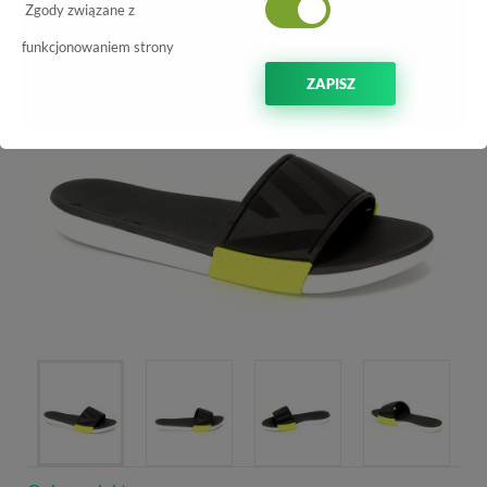
-70%
Zgody związane z
funkcjonowaniem strony
ZAPISZ