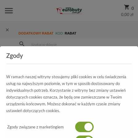
0
0,00 zł
DODATKOWY RABAT
KOD:
RABAT
Zgody
Strona Główna
Wszystkie produkty
Damskie
Kolekcja damska
Klapki
Klapki Rider 82135 23930 White/Black/Green
W ramach naszej witryny stosujemy pliki cookies w celu świadczenia
usług na najwyższym poziomie, w tym w sposób dostosowany do
indywidualnych potrzeb. Korzystanie z witryny bez zmiany ustawień
dotyczących cookies oznacza, że będą one zamieszczane w Twoim
Wszystkie produkty
urządzeniu końcowym. Możesz dokonać w każdym czasie zmiany
ustawień dotyczących cookies.
Klapki Rider
82135 23930 White/Black/Green
Zgody związane z marketingiem