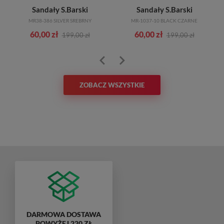
Sandały S.Barski
Sandały S.Barski
MR38-386 SILVER SREBRNY
MR-1037-10 BLACK CZARNE
60,00 zł
60,00 zł
199,00 zł
199,00 zł
ZOBACZ WSZYSTKIE
DARMOWA DOSTAWA
POWYŻEJ 220 ZŁ