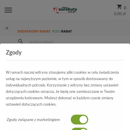
0
0,00 zł
DODATKOWY RABAT
KOD:
RABAT
Zgody
Strona Główna
Wszystkie produkty
Promocja
Damskie
Klapki
Klapki Rider 82135 23414 White/Black/Red
W ramach naszej witryny stosujemy pliki cookies w celu świadczenia
usług na najwyższym poziomie, w tym w sposób dostosowany do
indywidualnych potrzeb. Korzystanie z witryny bez zmiany ustawień
dotyczących cookies oznacza, że będą one zamieszczane w Twoim
Wszystkie produkty
urządzeniu końcowym. Możesz dokonać w każdym czasie zmiany
ustawień dotyczących cookies.
Klapki Rider
82135 23414 White/Black/Red
Zgody związane z marketingiem