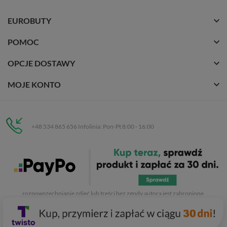
EUROBUTY
POMOC
OPCJE DOSTAWY
MOJE KONTO
+48 534 865 656 Infolinia: Pon-Pt 8:00 - 16:00
Eurobuty
C.H. Respan, Rejtana 53a/250
35-326 Rzeszów
Wszelkie prawa zastrzeżone dla
Eurobuty
. Kopiowanie, przetwarzanie,
rozpowszechnianie zdjęć lub treści bez zgody autora jest zabronione.