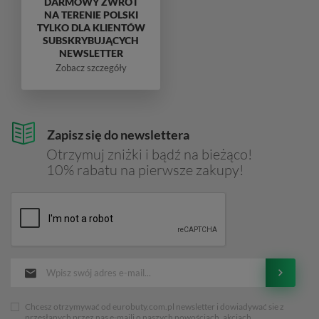
DARMOWY ZWROT
NA TERENIE POLSKI
TYLKO DLA KLIENTÓW
SUBSKRYBUJĄCYCH
NEWSLETTER
Zobacz szczegóły
Zapisz się do newslettera
Otrzymuj zniżki i bądź na bieżąco!
10% rabatu na pierwsze zakupy!
Chcesz otrzymywać od eurobuty.com.pl newsletter i dowiadywać sie z
przesłanych przez nas e-maili o naszych nowościach, akcjach