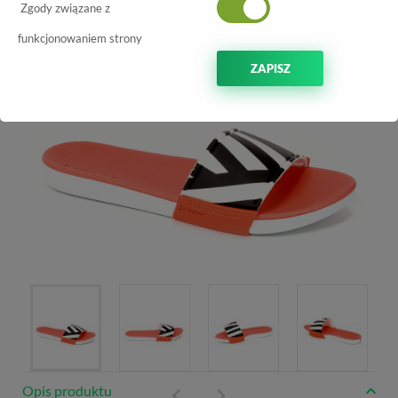
-70%
Zgody związane z
funkcjonowaniem strony
ZAPISZ
Opis produktu