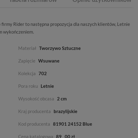
e
firmy
Rider
to następna propozycja dla naszych klientów,
Letnie
m wykończeniem.
Materiał
Tworzywo Sztuczne
Zapięcie
Wsuwane
Kolekcja
702
Pora roku
Letnie
Wysokość obcasa
2 cm
Kraj producenta
brazylijskie
Kod producenta
81901 24152 Blue
Cena katalogowa
89
00 zł