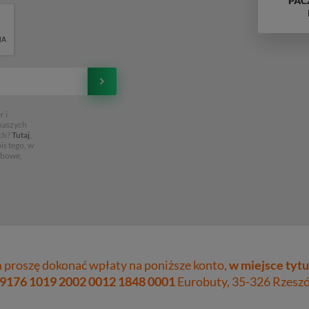
PAC
 i
 naszych
ch?
Tutaj
,
is tego, w
obowe,
proszę dokonać wpłaty na poniższe konto,
w miejsce tytu
 9176 1019 2002 0012 1848 0001
Eurobuty, 35-326 Rzeszów