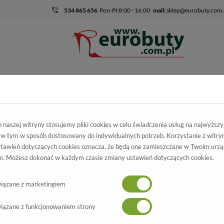
534 865 656
Pon-Pt 8:00 - 16:00
mail:
sklep@eurobuty.com.
DZIECIĘCO-
SALE
EKSKLUZ
MŁODZIEŻOWE
mocja
Męskie
Klapki
Klapki Rider 81901 24152 Blue
naszej witryny stosujemy pliki cookies w celu świadczenia usług na najwyższ
 w tym w sposób dostosowany do indywidualnych potrzeb. Korzystanie z witry
apki Rider
tawień dotyczących cookies oznacza, że będą one zamieszczane w Twoim urzą
. Możesz dokonać w każdym czasie zmiany ustawień dotyczących cookies.
1901 24152 Blue
Wszystkie produkty
-70%
iązane z marketingiem
iązane z funkcjonowaniem strony