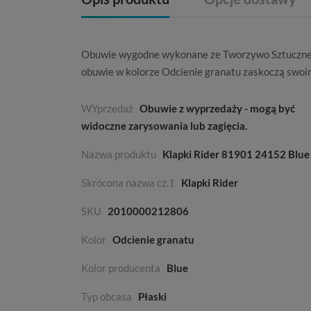
Obuwie wygodne wykonane ze
Tworzywo Sztuczn
obuwie w kolorze
Odcienie granatu
zaskoczą swoi
WYprzedaż
Obuwie z wyprzedaży - mogą być
widoczne zarysowania lub zagięcia.
Nazwa produktu
Klapki Rider 81901 24152 Blue
Skrócona nazwa cz.1
Klapki Rider
SKU
2010000212806
Kolor
Odcienie granatu
Kolor producenta
Blue
Typ obcasa
Płaski