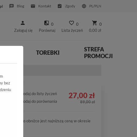
Blog
Kontakt
Zgody
PL/PLN
pl
0
0
0
Zaloguj się
Porównaj
Lista życzeń
0,00 zł
STREFA
YWNE
TOREBKI
PROMOCJI
ym
ny bez
dzeniu
27,00 zł
Dodaj do listy życzeń
Dodaj do porównania
89,00 zł
Cena po obniżce jest najniższą ceną w okresie
30 dni.