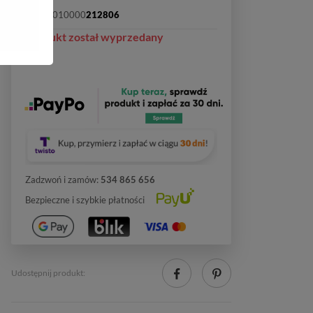
SKU:
2010000
212806
Produkt został wyprzedany
Zadzwoń i zamów:
534 865 656
Bezpieczne i szybkie płatności
Udostępnij produkt: