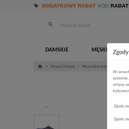
DODATKOWY RABAT
RABAT
KOD:
DAMSKIE
MĘSKIE
Zgody
Strona Główna
Wszystkie produkty
Pro
W ramach 
poziomie,
Kl
zmiany us
końcowym
8
Zgody zw
Zgody zw