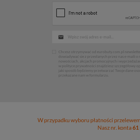
Chcesz otrzymywać od eurobuty.com.pl newsletter
dowiadywać sie z przesłanych przez nas e-maili o
nowościach, akcjach promocyjnych i wyprzedaża
w polityce prywatności znajdziesz szczegółowy op
jaki sposób będziemy przetwarzać Twoje dane os
przekazane nam w formularzu.
W przypadku wyboru płatności przelewem 
Nasz nr. konta
61