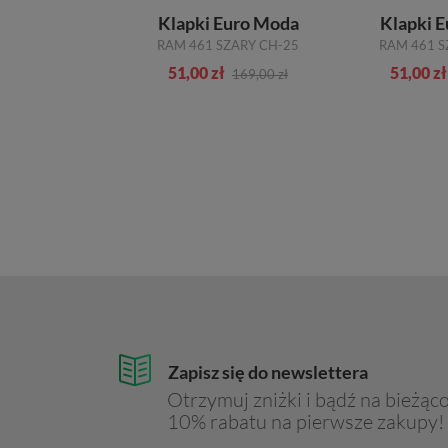
Klapki Euro Moda
Klapki 
RAM 461 SZARY CH-25
RAM 461 S
51,00 zł
51,00 zł
169,00 zł
Zapisz się do newslettera
Otrzymuj zniżki i bądź na bieżąco
10% rabatu na pierwsze zakupy!