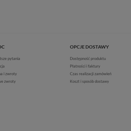
OC
OPCJE DOSTAWY
tsze pytania
Dostępność produktu
cja
Płatności i faktury
 i zwroty
Czas realizacji zamówień
e zwroty
Koszt i sposób dostawy