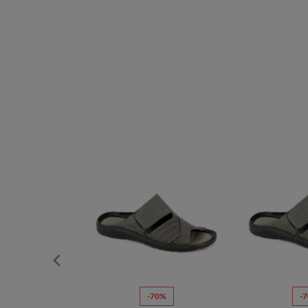
-70%
-