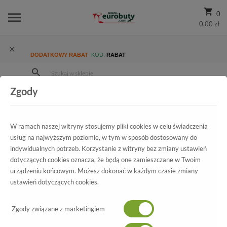
0
0,00 zł
DODATKOWY RABAT
KOD:
RABAT
Zgody
Strona Główna
Wszystkie produkty
Męskie
Kolekcja męska
Klapki
Klapki Nik 06-0228-001 Czarny
W ramach naszej witryny stosujemy pliki cookies w celu świadczenia
usług na najwyższym poziomie, w tym w sposób dostosowany do
indywidualnych potrzeb. Korzystanie z witryny bez zmiany ustawień
Wszystkie produkty
dotyczących cookies oznacza, że będą one zamieszczane w Twoim
urządzeniu końcowym. Możesz dokonać w każdym czasie zmiany
Klapki Nik
ustawień dotyczących cookies.
06-0228-001 Czarny
Zgody związane z marketingiem
-20%