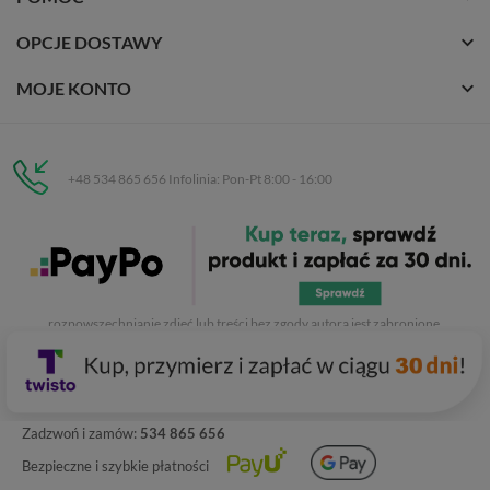
OPCJE DOSTAWY
MOJE KONTO
+48 534 865 656 Infolinia: Pon-Pt 8:00 - 16:00
Eurobuty
C.H. Respan, Rejtana 53a/250
35-326 Rzeszów
Wszelkie prawa zastrzeżone dla
Eurobuty
. Kopiowanie, przetwarzanie,
rozpowszechnianie zdjęć lub treści bez zgody autora jest zabronione.
Zadzwoń i zamów:
534 865 656
Bezpieczne i szybkie płatności