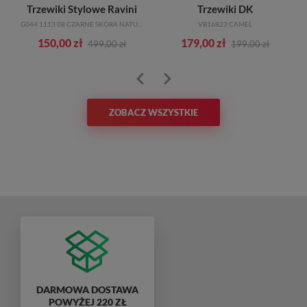
Trzewiki Stylowe Ravini
Trzewiki DK
G044 1113 08 CZARNE SKÓRA NATURALNA_TN
VB16823 CAMEL
150,00 zł
179,00 zł
499,00 zł
199,00 zł
ZOBACZ WSZYSTKIE
DARMOWA DOSTAWA
POWYŻEJ 220 ZŁ