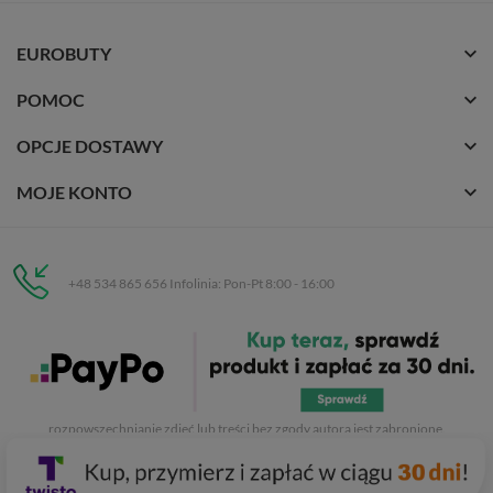
EUROBUTY
POMOC
OPCJE DOSTAWY
MOJE KONTO
+48 534 865 656 Infolinia: Pon-Pt 8:00 - 16:00
Eurobuty
C.H. Respan, Rejtana 53a/250
35-326 Rzeszów
Wszelkie prawa zastrzeżone dla
Eurobuty
. Kopiowanie, przetwarzanie,
rozpowszechnianie zdjęć lub treści bez zgody autora jest zabronione.