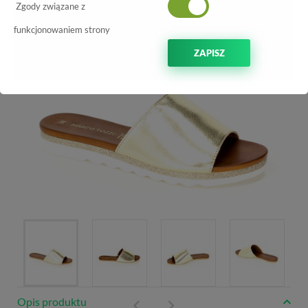
-50%
Zgody związane z
funkcjonowaniem strony
ZAPISZ
Opis produktu