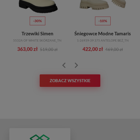
-30%
-10%
Trzewiki Simen
Śniegowce Modne Tamaris
5532A OF WHITE SKÓRZANE_TN
1-26939-39 375 ANTELOPE BEŻ_TN
363,00 zł
422,00 zł
519,00 zł
469,00 zł
ZOBACZ WSZYSTKIE