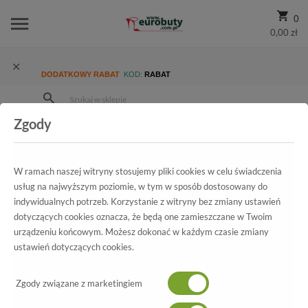
0
0,00 zł
DODATKOWY RABAT
KOD:
RABAT
Zgody
Strona Główna
Wszystkie produkty
Damskie
Kolekcja damska
Klapki
Klapki letnie Marco Tozzi 2-27115-28 957 Platinum
W ramach naszej witryny stosujemy pliki cookies w celu świadczenia
usług na najwyższym poziomie, w tym w sposób dostosowany do
indywidualnych potrzeb. Korzystanie z witryny bez zmiany ustawień
dotyczących cookies oznacza, że będą one zamieszczane w Twoim
Wszystkie produkty
urządzeniu końcowym. Możesz dokonać w każdym czasie zmiany
ustawień dotyczących cookies.
Klapki letnie Marco Tozzi
2-27115-28 957 Platinum
Zgody związane z marketingiem