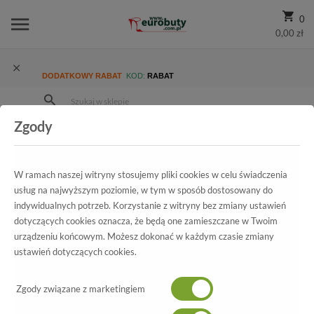
0
0,00 zł
DODATKOWY RABAT
KOD:
RABAT
Zgody
Strona Główna
Wszystkie produkty
Damskie
Promocja
Klapki letnie Igi&Co 47350-00 Nabuk Sch. Nero.Prz
W ramach naszej witryny stosujemy pliki cookies w celu świadczenia
usług na najwyższym poziomie, w tym w sposób dostosowany do
indywidualnych potrzeb. Korzystanie z witryny bez zmiany ustawień
Wszystkie produkty
dotyczących cookies oznacza, że będą one zamieszczane w Twoim
urządzeniu końcowym. Możesz dokonać w każdym czasie zmiany
Klapki letnie Igi&Co
ustawień dotyczących cookies.
47350-00 Nabuk Sch. Nero.Prz
Zgody związane z marketingiem
-70%