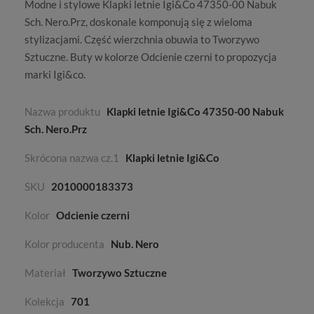
Modne i stylowe Klapki letnie Igi&Co 47350-00 Nabuk
Sch. Nero.Prz, doskonale komponują się z wieloma
stylizacjami. Część wierzchnia obuwia to
Tworzywo
Sztuczne
. Buty w kolorze
Odcienie czerni
to propozycja
marki
Igi&co
.
Nazwa produktu
Klapki letnie Igi&Co 47350-00 Nabuk
Sch. Nero.Prz
Skrócona nazwa cz.1
Klapki letnie Igi&Co
SKU
2010000183373
Kolor
Odcienie czerni
Kolor producenta
Nub. Nero
Materiał
Tworzywo Sztuczne
Kolekcja
701