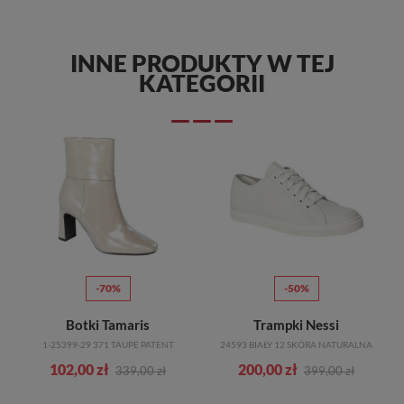
INNE PRODUKTY W TEJ
KATEGORII
-70%
-50%
sy Wygodne Waldlaufer
Botki Tamaris
Trampki Nessi
S
1-25399-29 371 TAUPE PATENT
24593 BIAŁY 12 SKÓRA NATURALNA
102,00 zł
200,00 zł
339,00 zł
399,00 zł