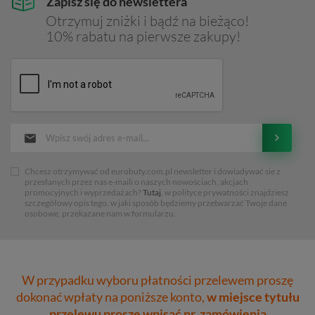
Zapisz się do newslettera
Otrzymuj zniżki i bądź na bieżąco!
10% rabatu na pierwsze zakupy!
Chcesz otrzymywać od eurobuty.com.pl newsletter i dowiadywać sie z
przesłanych przez nas e-maili o naszych nowościach, akcjach
promocyjnych i wyprzedażach?
Tutaj
, w polityce prywatności znajdziesz
szczegółowy opis tego, w jaki sposób będziemy przetwarzać Twoje dane
osobowe, przekazane nam w formularzu.
W przypadku wyboru płatności przelewem proszę
dokonać wpłaty na poniższe konto,
w miejsce tytułu
przelewu proszę wpisać nr. zamówienia