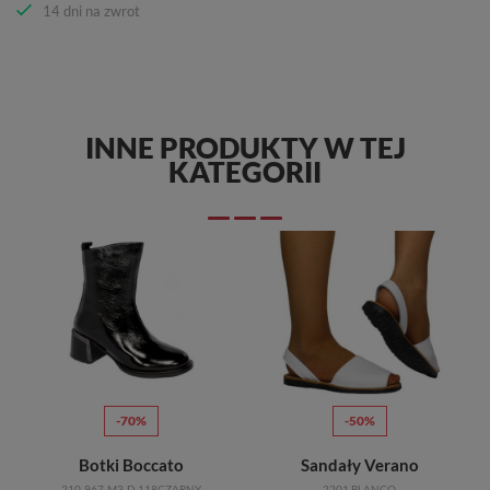
14 dni na zwrot
INNE PRODUKTY W TEJ
KATEGORII
-70%
-50%
Botki Boccato
Sandały Verano
210-967-M3-D 118CZARNY
2201 BLANCO