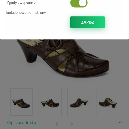
-40%
Zgody związane z
funkcjonowaniem strony
ZAPISZ
Opis produktu