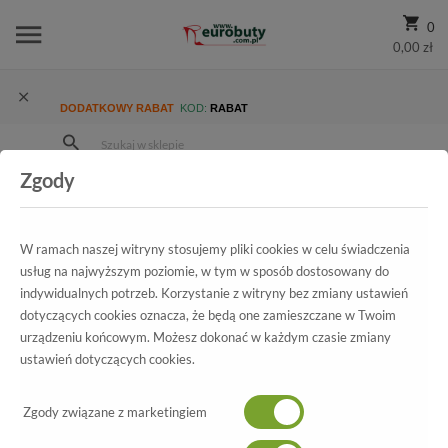
0
0,00 zł
DODATKOWY RABAT
KOD:
RABAT
Zgody
Strona Główna
Wszystkie produkty
Damskie
Kolekcja damska
Klapki
Klapki letnie Caprice 9-27307-24 Dark Brown 301.Prz
W ramach naszej witryny stosujemy pliki cookies w celu świadczenia
usług na najwyższym poziomie, w tym w sposób dostosowany do
indywidualnych potrzeb. Korzystanie z witryny bez zmiany ustawień
dotyczących cookies oznacza, że będą one zamieszczane w Twoim
Wszystkie produkty
urządzeniu końcowym. Możesz dokonać w każdym czasie zmiany
ustawień dotyczących cookies.
Klapki letnie Caprice
9-27307-24 Dark Brown 301.Prz
Zgody związane z marketingiem