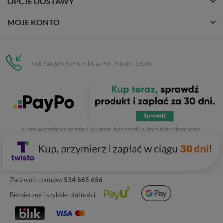
OPCJE DOSTAWY
MOJE KONTO
+48 534 865 656 Infolinia: Pon-Pt 8:00 - 16:00
Eurobuty
C.H. Respan, Rejtana 53a/250
35-326 Rzeszów
Wszelkie prawa zastrzeżone dla
Eurobuty
. Kopiowanie, przetwarzanie,
rozpowszechnianie zdjęć lub treści bez zgody autora jest zabronione.
Zadzwoń i zamów:
534 865 656
Bezpieczne i szybkie płatności