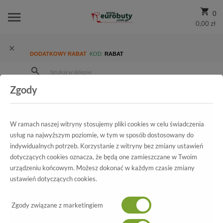
0
0,00 zł
DODATKOWY RABAT
KOD:
RABAT
Zgody
Strona Główna
Wszystkie produkty
Męskie
Kolekcja męska
Klapki
Klapki Krisbut 1127-4-9 Czarny
W ramach naszej witryny stosujemy pliki cookies w celu świadczenia
usług na najwyższym poziomie, w tym w sposób dostosowany do
indywidualnych potrzeb. Korzystanie z witryny bez zmiany ustawień
Wszystkie produkty
dotyczących cookies oznacza, że będą one zamieszczane w Twoim
urządzeniu końcowym. Możesz dokonać w każdym czasie zmiany
Klapki Krisbut
ustawień dotyczących cookies.
1127-4-9 Czarny
Zgody związane z marketingiem
-20%