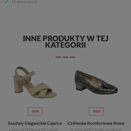
14 dni na zwrot
INNE PRODUKTY W TEJ
KATEGORII
-50%
-50%
Sandały Eleganckie Caprice
Czółenka Komfortowe Pulso
9-28311-42 OFFWHITE SOFT SKÓRA NATURALNA
AF1256V GRAFIT SKÓRA NATURALNA