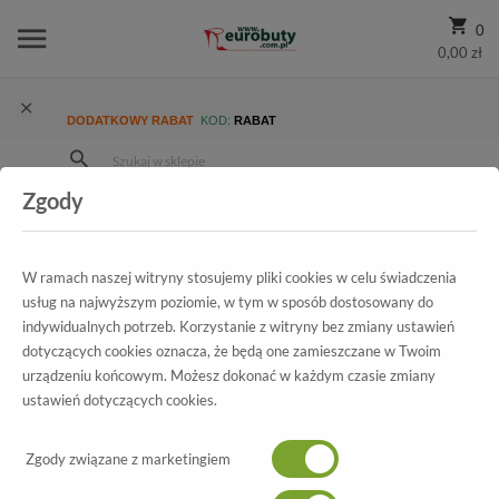
0
0,00 zł
DODATKOWY RABAT
KOD:
RABAT
Zgody
Strona Główna
Wszystkie produkty
Damskie
Kolekcja damska
Klapki
Klapki Ipanema 81927 24302 Pink/Rose
W ramach naszej witryny stosujemy pliki cookies w celu świadczenia
usług na najwyższym poziomie, w tym w sposób dostosowany do
indywidualnych potrzeb. Korzystanie z witryny bez zmiany ustawień
dotyczących cookies oznacza, że będą one zamieszczane w Twoim
Wszystkie produkty
urządzeniu końcowym. Możesz dokonać w każdym czasie zmiany
ustawień dotyczących cookies.
Klapki Ipanema
81927 24302 Pink/Rose
Zgody związane z marketingiem