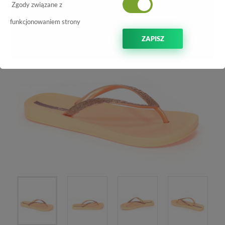
-70%
Zgody związane z
funkcjonowaniem strony
ZAPISZ