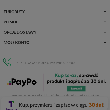
EUROBUTY
POMOC
OPCJE DOSTAWY
MOJE KONTO
+48 534 865 656 Infolinia: Pon-Pt 8:00 - 16:00
Eurobuty
C.H. Respan, Rejtana 53a/250
35-326 Rzeszów
Wszelkie prawa zastrzeżone dla
Eurobuty
. Kopiowanie, przetwarzanie,
rozpowszechnianie zdjęć lub treści bez zgody autora jest zabronione.