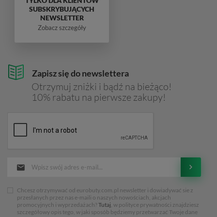
TYLKO DLA KLIENTÓW
SUBSKRYBUJĄCYCH
NEWSLETTER
Zobacz szczegóły
Zapisz się do newslettera
Otrzymuj zniżki i bądź na bieżąco!
10% rabatu na pierwsze zakupy!
Chcesz otrzymywać od eurobuty.com.pl newsletter i dowiadywać sie z
przesłanych przez nas e-maili o naszych nowościach, akcjach
promocyjnych i wyprzedażach?
Tutaj
, w polityce prywatności znajdziesz
szczegółowy opis tego, w jaki sposób będziemy przetwarzać Twoje dane