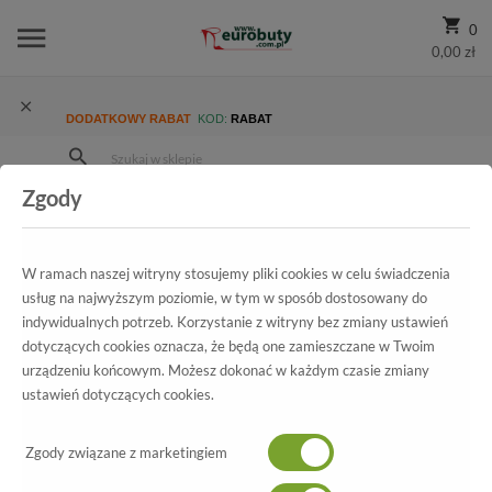
0
0,00 zł
DODATKOWY RABAT
KOD:
RABAT
Zgody
Strona Główna
Wszystkie produkty
Promocja
Damskie
Klapki
Klapki Ipanema 81926 02791 Pink
W ramach naszej witryny stosujemy pliki cookies w celu świadczenia
usług na najwyższym poziomie, w tym w sposób dostosowany do
indywidualnych potrzeb. Korzystanie z witryny bez zmiany ustawień
Wszystkie produkty
dotyczących cookies oznacza, że będą one zamieszczane w Twoim
urządzeniu końcowym. Możesz dokonać w każdym czasie zmiany
Klapki Ipanema
ustawień dotyczących cookies.
81926 02791 Pink
Zgody związane z marketingiem
-69%