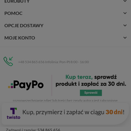
EUROBUTY
POMOC
OPCJE DOSTAWY
MOJE KONTO
+48 534 865 656 Infolinia: Pon-Pt 8:00 - 16:00
Eurobuty
C.H. Respan, Rejtana 53a/250
35-326 Rzeszów
Wszelkie prawa zastrzeżone dla
Eurobuty
. Kopiowanie, przetwarzanie,
rozpowszechnianie zdjęć lub treści bez zgody autora jest zabronione.
Zadzwoń i zamów:
534 865 656