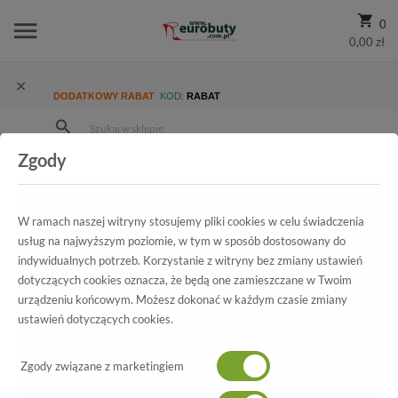
0
0,00 zł
DODATKOWY RABAT
KOD:
RABAT
Zgody
Strona Główna
Wszystkie produkty
Damskie
Kolekcja damska
Klapki
Klapki Inblu ME000014 Czarny
W ramach naszej witryny stosujemy pliki cookies w celu świadczenia
usług na najwyższym poziomie, w tym w sposób dostosowany do
indywidualnych potrzeb. Korzystanie z witryny bez zmiany ustawień
Wszystkie produkty
dotyczących cookies oznacza, że będą one zamieszczane w Twoim
urządzeniu końcowym. Możesz dokonać w każdym czasie zmiany
Klapki Inblu
ustawień dotyczących cookies.
ME000014 Czarny
Zgody związane z marketingiem
-69%