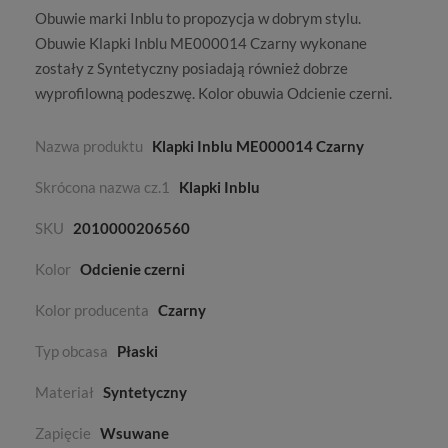
Obuwie marki
Inblu
to propozycja w dobrym stylu.
Obuwie Klapki Inblu ME000014 Czarny wykonane
zostały z
Syntetyczny
posiadają również dobrze
wyprofilowną podeszwę. Kolor obuwia
Odcienie czerni
.
Nazwa produktu
Klapki Inblu ME000014 Czarny
Skrócona nazwa cz.1
Klapki Inblu
SKU
2010000206560
Kolor
Odcienie czerni
Kolor producenta
Czarny
Typ obcasa
Płaski
Materiał
Syntetyczny
Zapięcie
Wsuwane