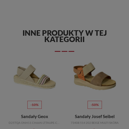
INNE PRODUKTY W TEJ
KATEGORII
-10%
-50%
ndały Na Słupku Marco Tozzi
Sandały Geox
Sandały Josef Seibel
D25TQA ONH11 CH66N LT.TAUPE-COGNAC
73408 514 202 BEIGE MULTI SKÓRA