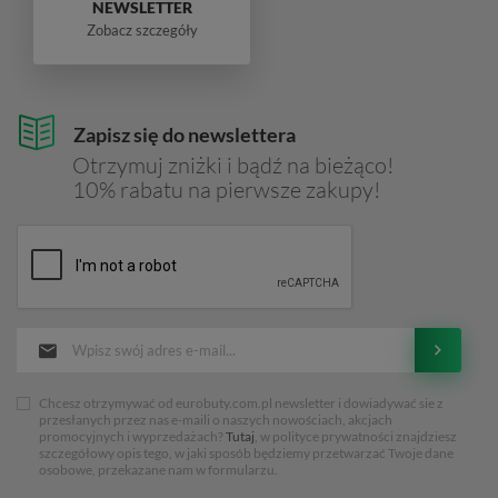
NEWSLETTER
Zobacz szczegóły
Zapisz się do newslettera
Otrzymuj zniżki i bądź na bieżąco!
10% rabatu na pierwsze zakupy!
Chcesz otrzymywać od eurobuty.com.pl newsletter i dowiadywać sie z
przesłanych przez nas e-maili o naszych nowościach, akcjach
promocyjnych i wyprzedażach?
Tutaj
, w polityce prywatności znajdziesz
szczegółowy opis tego, w jaki sposób będziemy przetwarzać Twoje dane
osobowe, przekazane nam w formularzu.