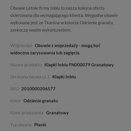
Obuwie
Letnie
firmy
Inblu
to nasza kolejna oferta
skierowana dla wymagającego klienta. Wygodne obuwie
wykonane jest ze
Tkanina
w kolorze
Odcienie granatu
zaskoczą swoim wykończeniem.
WYprzedaż
Obuwie z wyprzedaży - mogą być
widoczne zarysowania lub zagięcia.
Nazwa produktu
Klapki Inblu FN000079 Granatowy
Skrócona nazwa cz.1
Klapki Inblu
SKU
2010000206577
Kolor
Odcienie granatu
Kolor producenta
Granatowy
Typ obcasa
Płaski