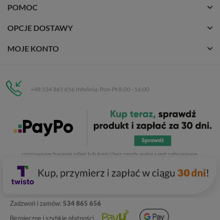
POMOC
OPCJE DOSTAWY
MOJE KONTO
+48 534 865 656 Infolinia: Pon-Pt 8:00 - 16:00
Eurobuty
C.H. Respan, Rejtana 53a/250
35-326 Rzeszów
Wszelkie prawa zastrzeżone dla
Eurobuty
. Kopiowanie, przetwarzanie,
rozpowszechnianie zdjęć lub treści bez zgody autora jest zabronione.
Zadzwoń i zamów:
534 865 656
Bezpieczne i szybkie płatności