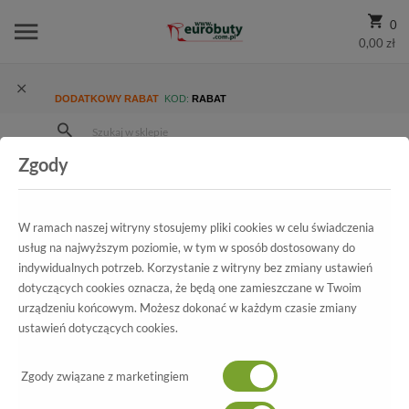
0
0,00 zł
DODATKOWY RABAT
KOD:
RABAT
Zgody
Strona Główna
Wszystkie produkty
Promocja
Męskie
Klapki
Klapki Inblu FN000079 Granatowy
W ramach naszej witryny stosujemy pliki cookies w celu świadczenia
usług na najwyższym poziomie, w tym w sposób dostosowany do
indywidualnych potrzeb. Korzystanie z witryny bez zmiany ustawień
Wszystkie produkty
dotyczących cookies oznacza, że będą one zamieszczane w Twoim
urządzeniu końcowym. Możesz dokonać w każdym czasie zmiany
Klapki Inblu
ustawień dotyczących cookies.
FN000079 Granatowy
Zgody związane z marketingiem
-60%