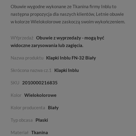
Obuwie wygodne wykonane ze
Tkanina
firmy
Inblu
to
następna propozycja dla naszych klientów,
Letnie
obuwie
w kolorze
Wielokolorowe
zaskoczą swoim wykończeniem.
WYprzedaż
Obuwie z wyprzedaży - mogą być
widoczne zarysowania lub zagięcia.
Nazwa produktu
Klapki Inblu FN-32 Biały
Skrócona nazwa cz.1
Klapki Inblu
SKU
2010000216835
Kolor
Wielokolorowe
Kolor producenta
Biały
Typ obcasa
Płaski
Materiał
Tkanina