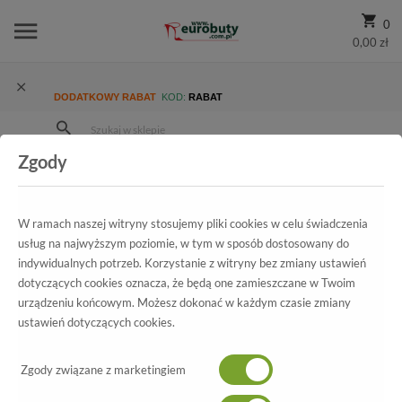
0
0,00 zł
DODATKOWY RABAT
KOD:
RABAT
Zgody
Strona Główna
Wszystkie produkty
Męskie
Kolekcja męska
Klapki
Klapki Inblu FN-32 Biały
W ramach naszej witryny stosujemy pliki cookies w celu świadczenia
usług na najwyższym poziomie, w tym w sposób dostosowany do
indywidualnych potrzeb. Korzystanie z witryny bez zmiany ustawień
Wszystkie produkty
dotyczących cookies oznacza, że będą one zamieszczane w Twoim
urządzeniu końcowym. Możesz dokonać w każdym czasie zmiany
Klapki Inblu
ustawień dotyczących cookies.
FN-32 Biały
Zgody związane z marketingiem
-70%