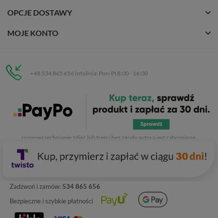
OPCJE DOSTAWY
MOJE KONTO
+48 534 865 656 Infolinia: Pon-Pt 8:00 - 16:00
Eurobuty
C.H. Respan, Rejtana 53a/250
35-326 Rzeszów
Wszelkie prawa zastrzeżone dla
Eurobuty
. Kopiowanie, przetwarzanie,
rozpowszechnianie zdjęć lub treści bez zgody autora jest zabronione.
Zadzwoń i zamów:
534 865 656
Bezpieczne i szybkie płatności