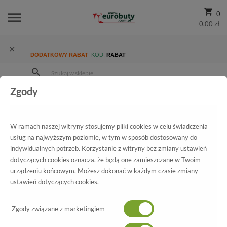
0
0,00 zł
DODATKOWY RABAT
KOD:
RABAT
Zgody
Strona Główna
Wszystkie produkty
Damskie
Kolekcja damska
Oficerki
Klapki Carinii B3950-G34-000-000-C34 Biały
W ramach naszej witryny stosujemy pliki cookies w celu świadczenia
usług na najwyższym poziomie, w tym w sposób dostosowany do
indywidualnych potrzeb. Korzystanie z witryny bez zmiany ustawień
dotyczących cookies oznacza, że będą one zamieszczane w Twoim
Wszystkie produkty
urządzeniu końcowym. Możesz dokonać w każdym czasie zmiany
ustawień dotyczących cookies.
Klapki Carinii
B3950-G34-000-000-C34 Biały
Zgody związane z marketingiem