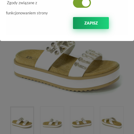
-70%
Zgody związane z
funkcjonowaniem strony
ZAPISZ