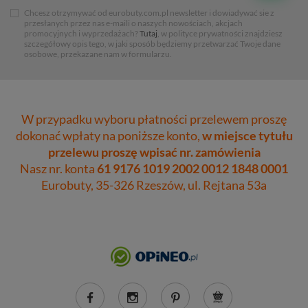
Chcesz otrzymywać od eurobuty.com.pl newsletter i dowiadywać sie z
przesłanych przez nas e-maili o naszych nowościach, akcjach
promocyjnych i wyprzedażach?
Tutaj
, w polityce prywatności znajdziesz
szczegółowy opis tego, w jaki sposób będziemy przetwarzać Twoje dane
osobowe, przekazane nam w formularzu.
W przypadku wyboru płatności przelewem proszę
dokonać wpłaty na poniższe konto,
w miejsce tytułu
przelewu proszę wpisać nr. zamówienia
Nasz nr. konta
61 9176 1019 2002 0012 1848 0001
Eurobuty, 35-326 Rzeszów, ul. Rejtana 53a