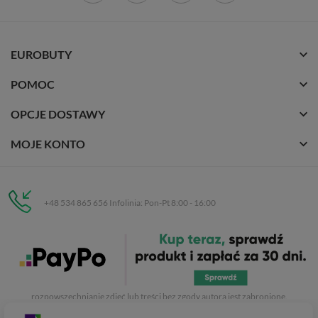
EUROBUTY
POMOC
OPCJE DOSTAWY
MOJE KONTO
+48 534 865 656 Infolinia: Pon-Pt 8:00 - 16:00
Eurobuty
C.H. Respan, Rejtana 53a/250
35-326 Rzeszów
Wszelkie prawa zastrzeżone dla
Eurobuty
. Kopiowanie, przetwarzanie,
rozpowszechnianie zdjęć lub treści bez zgody autora jest zabronione.