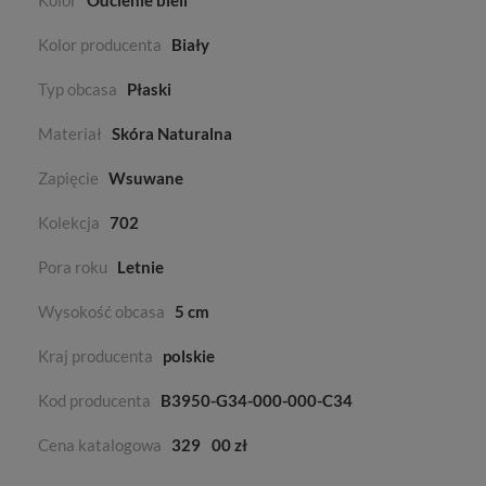
Kolor
Odcienie bieli
Kolor producenta
Biały
Typ obcasa
Płaski
Materiał
Skóra Naturalna
Zapięcie
Wsuwane
Kolekcja
702
Pora roku
Letnie
Wysokość obcasa
5 cm
Kraj producenta
polskie
Kod producenta
B3950-G34-000-000-C34
Cena katalogowa
329
00 zł