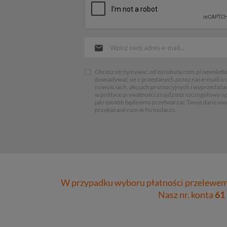
Chcesz otrzymywać od eurobuty.com.pl newsletter
dowiadywać sie z przesłanych przez nas e-maili o
nowościach, akcjach promocyjnych i wyprzedaża
w polityce prywatności znajdziesz szczegółowy op
jaki sposób będziemy przetwarzać Twoje dane os
przekazane nam w formularzu.
W przypadku wyboru płatności przelewem 
Nasz nr. konta
61