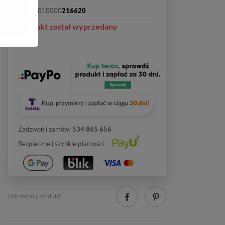
SKU:
2010000
216620
Produkt został wyprzedany
Zadzwoń i zamów:
534 865 656
Bezpieczne i szybkie płatności
Udostępnij produkt: