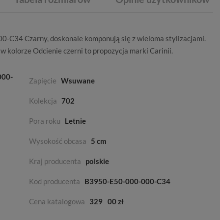
0-C34 Czarny, doskonale komponują się z wieloma stylizacjami.
y w kolorze
Odcienie czerni
to propozycja marki
Carinii
.
000-
Zapięcie
Wsuwane
Kolekcja
702
Pora roku
Letnie
Wysokość obcasa
5 cm
Kraj producenta
polskie
Kod producenta
B3950-E50-000-000-C34
Cena katalogowa
329
00 zł