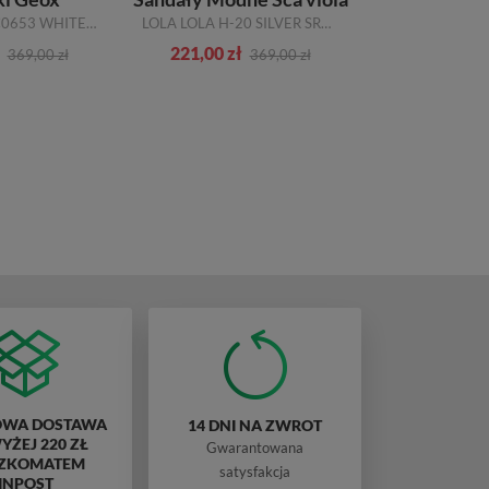
J2620 00004 C0653 WHITE MULTICOLOR R.29- 34
LOLA LOLA H-20 SILVER SREBRNE_TN
221,00 zł
405,00 zł
369,00 zł
369,00 zł
WA DOSTAWA
14 DNI NA ZWROT
ŻEJ 220 ZŁ
Gwarantowana
ZKOMATEM
satysfakcja
INPOST