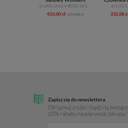
D25SRF OCF6E CB500 CHAMPAGE SPHERICA SKÓRA NATURALNA
D-2401 LACK V BEIGE SKÓRA NATURALNA
B-4255 
zł
433,00 zł
332,00 z
529,00 zł
619,00 zł
Zapisz się do newslettera
Otrzymuj zniżki i bądź na bieżąco
10% rabatu na pierwsze zakupy!