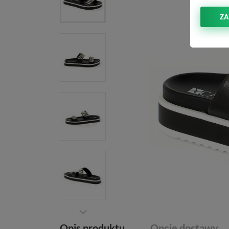
ZA
Opis produktu
Opcje dostawy