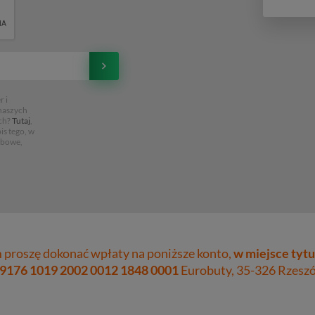
 i
 naszych
ch?
Tutaj
,
is tego, w
obowe,
proszę dokonać wpłaty na poniższe konto,
w miejsce tytu
 9176 1019 2002 0012 1848 0001
Eurobuty, 35-326 Rzeszów