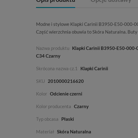
Modne i stylowe Klapki Carinii B3950-E50-000-00
Część wierzchnia obuwia to
Skóra Naturalna
. But
Nazwa produktu
Klapki Carinii B3950-E50-000-
C34 Czarny
Skrócona nazwa cz.1
Klapki Carinii
SKU
2010000216620
Kolor
Odcienie czerni
Kolor producenta
Czarny
Typ obcasa
Płaski
Materiał
Skóra Naturalna