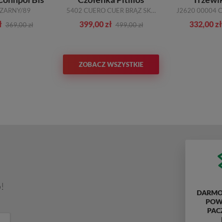
CZARNY/89
5402 CUERO CUER BRĄZ SKÓRA
ł
399,00 zł
332,00 zł
369,00 zł
499,00 zł
ZOBACZ WSZYSTKIE
!
DARMO
POWY
PAC