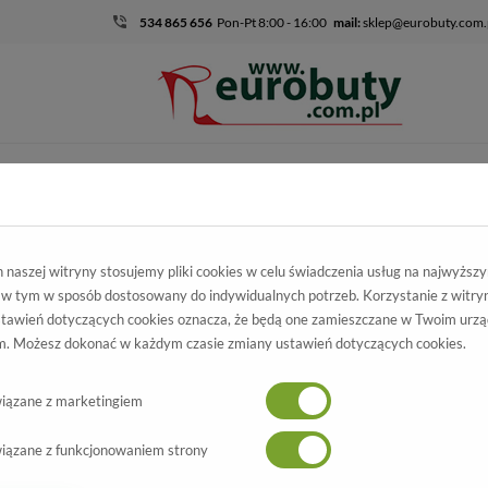
534 865 656
Pon-Pt 8:00 - 16:00
mail:
sklep@eurobuty.com.
DZIECIĘCO-
SALE
EKSKLUZ
MŁODZIEŻOWE
skie
Kolekcja damska
Klapki
Klapki Carinii B3950-E50-000-000
naszej witryny stosujemy pliki cookies w celu świadczenia usług na najwyższ
 w tym w sposób dostosowany do indywidualnych potrzeb. Korzystanie z witry
apki Carinii
tawień dotyczących cookies oznacza, że będą one zamieszczane w Twoim urzą
. Możesz dokonać w każdym czasie zmiany ustawień dotyczących cookies.
50-000-000-C34 Czarny
Wszystkie produkty
-70%
iązane z marketingiem
iązane z funkcjonowaniem strony