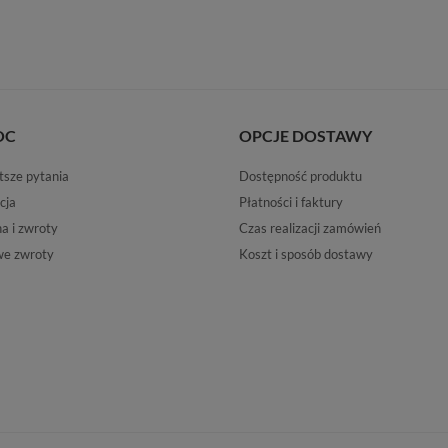
OC
OPCJE DOSTAWY
tsze pytania
Dostępność produktu
cja
Płatności i faktury
 i zwroty
Czas realizacji zamówień
e zwroty
Koszt i sposób dostawy