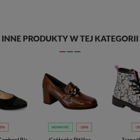
INNE PRODUKTY W TEJ KATEGORII
10%
NOWOŚĆ
-20%
-1
Conhpol Bis
Czółenka Pitillos
Trzewi