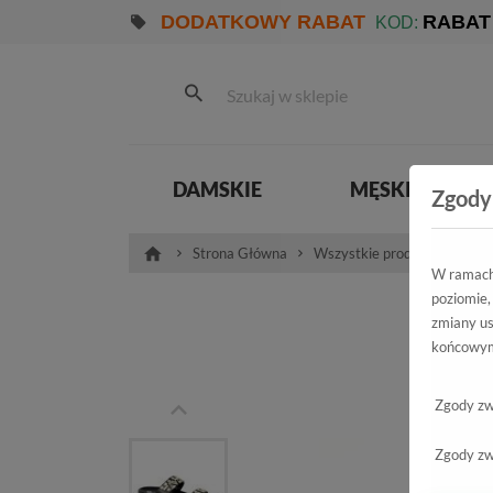
DODATKOWY RABAT
RABAT
KOD:
DAMSKIE
MĘSKIE
Zgody
Strona Główna
Wszystkie produkty
Dam
W ramach 
poziomie,
Kl
zmiany us
końcowym
B3950-E
Zgody zw
Zgody zw