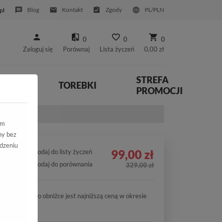
Blog
Kontakt
Zgody
PL/PLN
pl
0
0
0
Zaloguj się
Porównaj
Lista życzeń
0,00 zł
STREFA
YWNE
TOREBKI
PROMOCJI
-C34 Czarny
ym
ny bez
dzeniu
99,00 zł
Dodaj do listy życzeń
Dodaj do porównania
329,00 zł
Cena po obniżce jest najniższą ceną w okresie
30 dni.